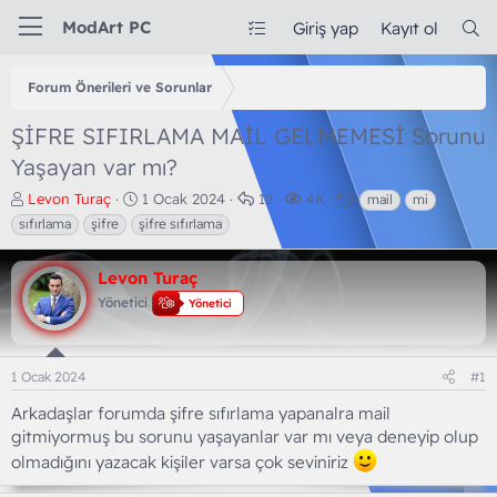
ModArt PC
Giriş yap
Kayıt ol
Forum Önerileri ve Sorunlar
ŞİFRE SIFIRLAMA MAİL GELMEMESİ Sorunu
Yaşayan var mı?
K
B
C
G
E
Levon Turaç
1 Ocak 2024
12
4K
mail
mi
o
a
e
ö
t
sıfırlama
şifre
şifre sıfırlama
n
ş
v
r
i
b
l
a
ü
k
Levon Turaç
u
a
p
n
e
y
n
l
t
t
Yönetici
Yönetici
u
g
a
ü
l
b
ı
r
l
e
a
ç
e
r
1 Ocak 2024
#1
ş
t
m
l
a
e
Arkadaşlar forumda şifre sıfırlama yapanalra mail
a
r
gitmiyormuş bu sorunu yaşayanlar var mı veya deneyip olup
t
i
a
h
olmadığını yazacak kişiler varsa çok seviniriz
n
i