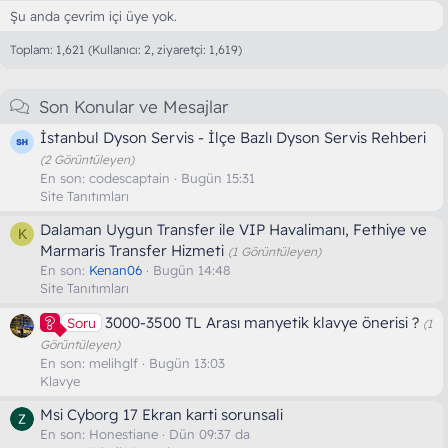
Şu anda çevrim içi üye yok.
Toplam: 1,621 (Kullanıcı: 2, ziyaretçi: 1,619)
Son Konular ve Mesajlar
İstanbul Dyson Servis - İlçe Bazlı Dyson Servis Rehberi
(2 Görüntüleyen)
En son:
codescaptain
Bugün 15:31
Site Tanıtımları
Dalaman Uygun Transfer ile VIP Havalimanı, Fethiye ve
K
Marmaris Transfer Hizmeti
(1 Görüntüleyen)
En son:
Kenan06
Bugün 14:48
Site Tanıtımları
3000-3500 TL Arası manyetik klavye önerisi ?
Soru
(1
Görüntüleyen)
En son:
melihglf
Bugün 13:03
Klavye
Msi Cyborg 17 Ekran karti sorunsali
En son:
Honestiane
Dün 09:37 da