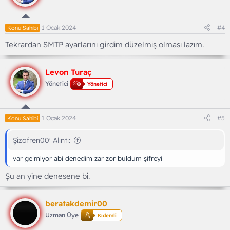
e
r
:
1 Ocak 2024
#4
Konu Sahibi
Tekrardan SMTP ayarlarını girdim düzelmiş olması lazım.
Levon Turaç
Yönetici
Yönetici
1 Ocak 2024
#5
Konu Sahibi
Şizofren00' Alıntı:
var gelmiyor abi denedim zar zor buldum şifreyi
Şu an yine denesene bi.
beratakdemir00
Uzman Üye
Kıdemli