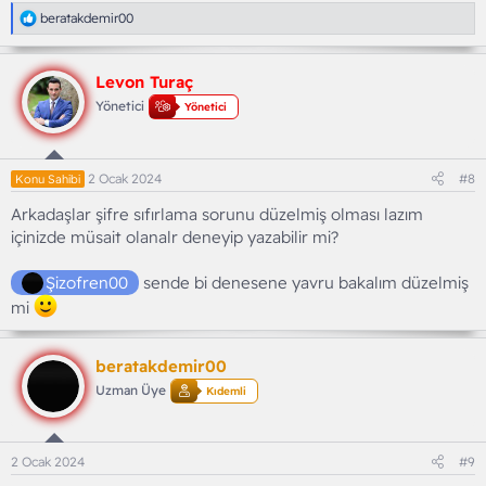
T
beratakdemir00
e
p
k
Levon Turaç
i
l
Yönetici
Yönetici
e
r
:
2 Ocak 2024
#8
Konu Sahibi
Arkadaşlar şifre sıfırlama sorunu düzelmiş olması lazım
içinizde müsait olanalr deneyip yazabilir mi?
Şizofren00
sende bi denesene yavru bakalım düzelmiş
mi
beratakdemir00
Uzman Üye
Kıdemli
2 Ocak 2024
#9