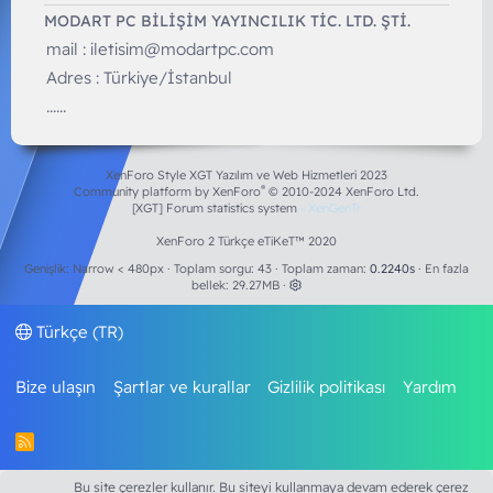
MODART PC BILIŞIM YAYINCILIK TİC. LTD. ŞTİ.
mail :
iletisim@modartpc.com
Adres : Türkiye/İstanbul
......
XenForo Style XGT Yazılım ve Web Hizmetleri 2023
®
Community platform by XenForo
© 2010-2024 XenForo Ltd.
[XGT] Forum statistics system
- XenGenTr
XenForo 2 Türkçe eTiKeT™ 2020
Genişlik
Toplam sorgu
43
Toplam zaman
0.2240s
En fazla
bellek
29.27MB
Türkçe (TR)
Bize ulaşın
Şartlar ve kurallar
Gizlilik politikası
Yardım
R
S
S
Bu site çerezler kullanır. Bu siteyi kullanmaya devam ederek çerez