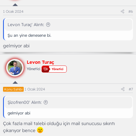
1 Ocak 2024
#6
Levon Turaç' Alıntı:
Şu an yine denesene bi.
gelmiyor abi
Levon Turaç
Yönetici
Yönetici
1 Ocak 2024
#7
Konu Sahibi
Şizofren00' Alıntı:
gelmiyor abi
Çok fazla mail talebi olduğu için mail sunucusu sıkıntı
çıkarıyor bence