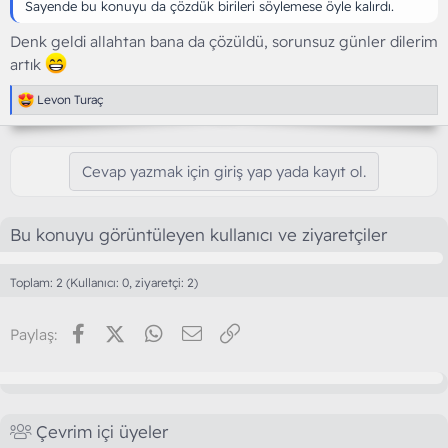
Sayende bu konuyu da çözdük birileri söylemese öyle kalırdı.
Denk geldi allahtan bana da çözüldü, sorunsuz günler dilerim
artık
T
Levon Turaç
e
p
k
i
Cevap yazmak için giriş yap yada kayıt ol.
l
e
r
:
Bu konuyu görüntüleyen kullanıcı ve ziyaretçiler
Toplam: 2 (Kullanıcı: 0, ziyaretçi: 2)
Facebook
X (Twitter)
WhatsApp
E-posta
Link
Paylaş:
Çevrim içi üyeler