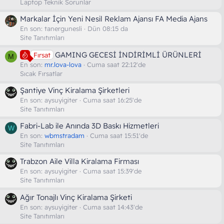
Laptop Teknik Sorunlar
Markalar İçin Yeni Nesil Reklam Ajansı FA Media Ajans
En son:
tanergunesli
Dün 08:15 da
Site Tanıtımları
GAMING GECESİ İNDİRİMLİ ÜRÜNLERİ
Fırsat
M
En son:
mr.lova-lova
Cuma saat 22:12'de
Sıcak Fırsatlar
Şantiye Vinç Kiralama Şirketleri
En son:
aysuyigiter
Cuma saat 16:25'de
Site Tanıtımları
Fabri-Lab ile Anında 3D Baskı Hizmetleri
W
En son:
wbmstradam
Cuma saat 15:51'de
Site Tanıtımları
Trabzon Aile Villa Kiralama Firması
En son:
aysuyigiter
Cuma saat 15:39'de
Site Tanıtımları
Ağır Tonajlı Vinç Kiralama Şirketi
En son:
aysuyigiter
Cuma saat 14:43'de
Site Tanıtımları