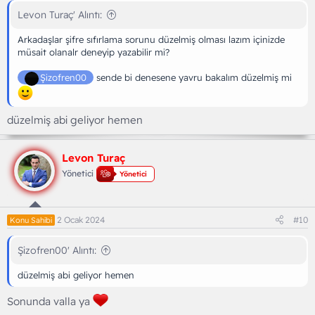
Levon Turaç' Alıntı:
Arkadaşlar şifre sıfırlama sorunu düzelmiş olması lazım içinizde
müsait olanalr deneyip yazabilir mi?
Şizofren00
sende bi denesene yavru bakalım düzelmiş mi
düzelmiş abi geliyor hemen
Levon Turaç
Yönetici
Yönetici
2 Ocak 2024
#10
Konu Sahibi
Şizofren00' Alıntı:
düzelmiş abi geliyor hemen
Sonunda valla ya