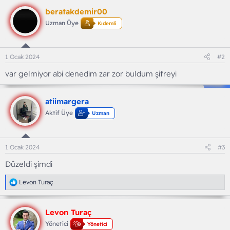
beratakdemir00
Uzman Üye
Kıdemli
1 Ocak 2024
#2
var gelmiyor abi denedim zar zor buldum şifreyi
atiimargera
Aktif Üye
Uzman
1 Ocak 2024
#3
Düzeldi şimdi
T
Levon Turaç
e
p
k
Levon Turaç
i
l
Yönetici
Yönetici