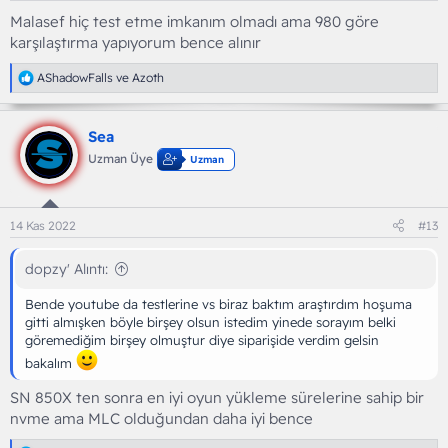
Malasef hiç test etme imkanım olmadı ama 980 göre
karşılaştırma yapıyorum bence alınır
T
AShadowFalls
ve
Azoth
e
p
k
Sea
i
l
Uzman Üye
Uzman
e
r
:
14 Kas 2022
#13
dopzy' Alıntı:
Bende youtube da testlerine vs biraz baktım araştırdım hoşuma
gitti almışken böyle birşey olsun istedim yinede sorayım belki
göremediğim birşey olmuştur diye siparişide verdim gelsin
bakalım
SN 850X ten sonra en iyi oyun yükleme sürelerine sahip bir
nvme ama MLC olduğundan daha iyi bence