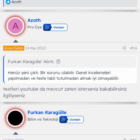
T
Azoth
e
p
k
Azoth
i
A
l
Pro Üye
Uzman
e
r
:
14 Kas 2022
#14
Konu Sahibi
Furkan Karagülle' Alıntı:
Henüz yeni çıktı. Bir sorunu olabilir. Genel incelemeleri
yapılmadan ve teste tabii tutulmadan almak iyi olmayabilir.
testleri youtube da mevcut zaten isterseniz bakabilirsiniz
ilgiliyseniz
Furkan Karagülle
Bilim ve Teknoloji
Uzman