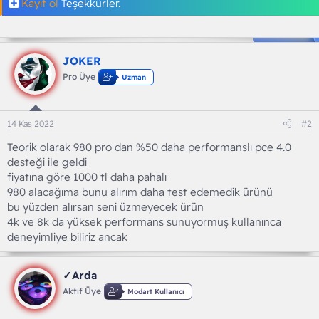
Kayıt ol
Teşekkürler.
JOKER
Pro Üye
Uzman
14 Kas 2022
#2
Teorik olarak 980 pro dan %50 daha performanslı pce 4.0
desteği ile geldi
fiyatına göre 1000 tl daha pahalı
980 alacağıma bunu alırım daha test edemedik ürünü
bu yüzden alırsan seni üzmeyecek ürün
4k ve 8k da yüksek performans sunuyormuş kullanınca
deneyimliye biliriz ancak
✓Arda
Aktif Üye
Modart Kullanıcı