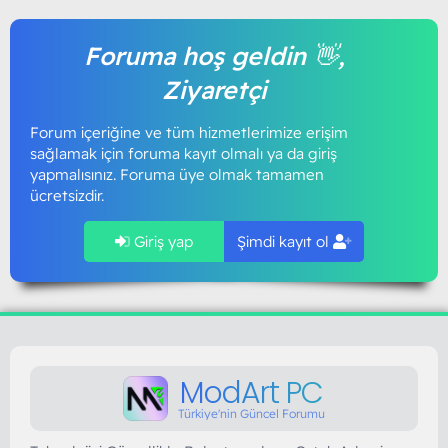
Foruma hoş geldin 👋,
Ziyaretçi
Forum içeriğine ve tüm hizmetlerimize erişim
sağlamak için foruma kayıt olmalı ya da giriş
yapmalısınız. Foruma üye olmak tamamen
ücretsizdir.
Giriş yap
Şimdi kayıt ol
ModArt PC
Türkiye'nin Güncel Forumu