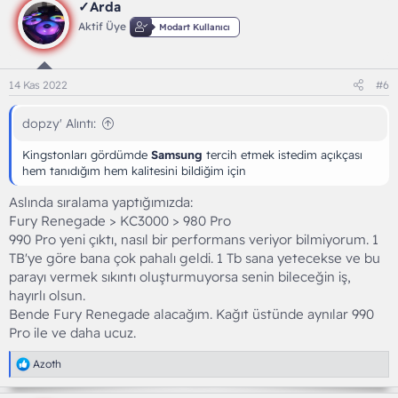
✓Arda
Aktif Üye
Modart Kullanıcı
14 Kas 2022
#6
dopzy' Alıntı:
Kingstonları gördümde
Samsung
tercih etmek istedim açıkçası
hem tanıdığım hem kalitesini bildiğim için
Aslında sıralama yaptığımızda:
Fury Renegade > KC3000 > 980 Pro
990 Pro yeni çıktı, nasıl bir performans veriyor bilmiyorum. 1
TB'ye göre bana çok pahalı geldi. 1 Tb sana yetecekse ve bu
parayı vermek sıkıntı oluşturmuyorsa senin bileceğin iş,
hayırlı olsun.
Bende Fury Renegade alacağım. Kağıt üstünde aynılar 990
Pro ile ve daha ucuz.
T
Azoth
e
p