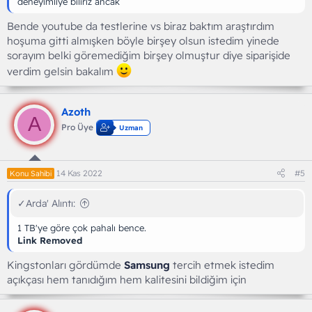
deneyimliye biliriz ancak
Bende youtube da testlerine vs biraz baktım araştırdım
hoşuma gitti almışken böyle birşey olsun istedim yinede
sorayım belki göremediğim birşey olmuştur diye siparişide
verdim gelsin bakalım
Azoth
A
Pro Üye
Uzman
14 Kas 2022
#5
Konu Sahibi
✓Arda' Alıntı:
1 TB'ye göre çok pahalı bence.
Link Removed
Kingstonları gördümde
Samsung
tercih etmek istedim
açıkçası hem tanıdığım hem kalitesini bildiğim için