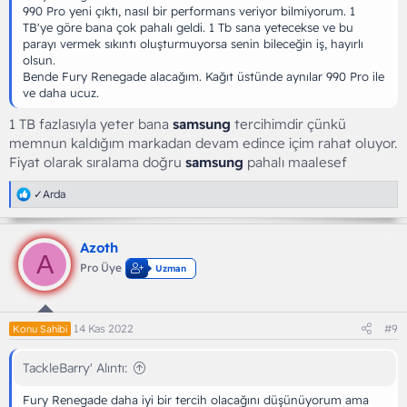
990 Pro yeni çıktı, nasıl bir performans veriyor bilmiyorum. 1
TB'ye göre bana çok pahalı geldi. 1 Tb sana yetecekse ve bu
parayı vermek sıkıntı oluşturmuyorsa senin bileceğin iş, hayırlı
olsun.
Bende Fury Renegade alacağım. Kağıt üstünde aynılar 990 Pro ile
ve daha ucuz.
1 TB fazlasıyla yeter bana
samsung
tercihimdir çünkü
memnun kaldığım markadan devam edince içim rahat oluyor.
Fiyat olarak sıralama doğru
samsung
pahalı maalesef
T
✓Arda
e
p
k
Azoth
i
A
l
Pro Üye
Uzman
e
r
:
14 Kas 2022
#9
Konu Sahibi
TackleBarry' Alıntı:
Fury Renegade daha iyi bir tercih olacağını düşünüyorum ama