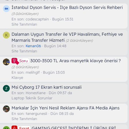
İstanbul Dyson Servis - İlçe Bazlı Dyson Servis Rehberi
(3 Görüntüleyen)
En son:
codescaptain
Bugün 15:31
Site Tanıtımları
Dalaman Uygun Transfer ile VIP Havalimanı, Fethiye ve
K
Marmaris Transfer Hizmeti
(2 Görüntüleyen)
En son:
Kenan06
Bugün 14:48
Site Tanıtımları
3000-3500 TL Arası manyetik klavye önerisi ?
Soru
(2 Görüntüleyen)
En son:
melihglf
Bugün 13:03
Klavye
Msi Cyborg 17 Ekran karti sorunsali
En son:
Honestiane
Dün 09:37 da
Laptop Teknik Sorunlar
Markalar İçin Yeni Nesil Reklam Ajansı FA Media Ajans
En son:
tanergunesli
Dün 08:15 da
Site Tanıtımları
GAMING GECESİ İNDİRİMLİ ÜRÜNLERİ
Fırsat