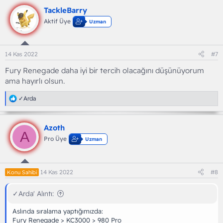
k
TackleBarry
i
l
Aktif Üye
Uzman
e
r
:
14 Kas 2022
#7
Fury Renegade daha iyi bir tercih olacağını düşünüyorum
ama hayırlı olsun.
T
✓Arda
e
p
k
Azoth
i
A
l
Pro Üye
Uzman
e
r
:
14 Kas 2022
#8
Konu Sahibi
✓Arda' Alıntı:
Aslında sıralama yaptığımızda:
Fury Renegade > KC3000 > 980 Pro