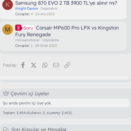
Samsung 870 EVO 2 TB 3900 TL'ye alınır mı?
K
Knight Davion
Depolama
Cevaplar
4
24 Ara 2022
Corsair MP600 Pro LPX vs Kingston
Soru
M
Fury Renegade
missxecutioner
Depolama
Cevaplar
1
28 Ocak 2023
Facebook
X (Twitter)
WhatsApp
E-posta
Link
Paylaş:
Çevrim içi üyeler
Şu anda çevrim içi üye yok.
Toplam: 2,454 (Kullanıcı: 2, ziyaretçi: 2,452)
Son Konular ve Mesajlar