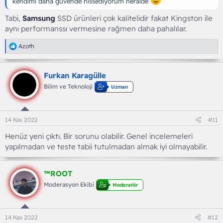
kendimi daha güvende hissediyorum heralde
Tabi,
Samsung
SSD ürünleri çok kalitelidir fakat Kingston ile
aynı performanssı vermesine rağmen daha pahalılar.
T
Azoth
e
p
k
Furkan Karagülle
i
l
Bilim ve Teknoloji
Uzman
e
r
:
14 Kas 2022
#11
Henüz yeni çıktı. Bir sorunu olabilir. Genel incelemeleri
yapılmadan ve teste tabii tutulmadan almak iyi olmayabilir.
™ROOT
Moderasyon Ekibi
Moderatör
14 Kas 2022
#12