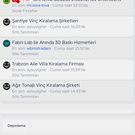
M
En son:
mr.lova-lova
Cuma saat 22:12'de
Sıcak Fırsatlar
Şantiye Vinç Kiralama Şirketleri
En son:
aysuyigiter
Cuma saat 16:25'de
Site Tanıtımları
Fabri-Lab ile Anında 3D Baskı Hizmetleri
W
En son:
wbmstradam
Cuma saat 15:51'de
Site Tanıtımları
Trabzon Aile Villa Kiralama Firması
En son:
aysuyigiter
Cuma saat 15:39'de
Site Tanıtımları
Ağır Tonajlı Vinç Kiralama Şirketi
En son:
aysuyigiter
Cuma saat 14:43'de
Site Tanıtımları
Depolama