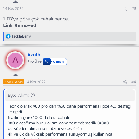
14 Kas 2022
#3
1 TB'ye göre çok pahalı bence.
Link Removed
T
TackleBarry
e
p
k
Azoth
i
A
l
Pro Üye
Uzman
e
r
:
14 Kas 2022
#4
Konu Sahibi
ByX' Alıntı:
Teorik olarak 980 pro dan %50 daha performanslı pce 4.0 desteği
ile geldi
fiyatına göre 1000 tl daha pahalı
980 alacağıma bunu alırım daha test edemedik ürünü
bu yüzden alırsan seni üzmeyecek ürün
4k ve 8k da yüksek performans sunuyormuş kullanınca