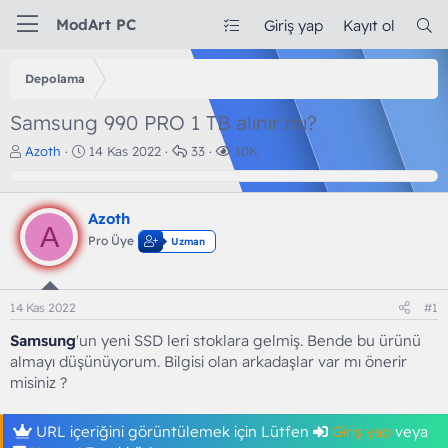
ModArt PC
Giriş yap
Kayıt ol
Depolama
Samsung 990 PRO 1 TB alınır mı?
K
B
C
G
Azoth
14 Kas 2022
33
10K
o
a
e
ö
n
ş
v
r
b
l
a
ü
Azoth
u
a
p
n
A
y
n
l
t
Pro Üye
Uzman
u
g
a
ü
b
ı
r
l
a
ç
e
14 Kas 2022
#1
ş
t
m
l
a
e
Samsung
'un yeni SSD leri stoklara gelmiş. Bende bu ürünü
a
r
almayı düşünüyorum. Bilgisi olan arkadaşlar var mı önerir
t
i
misiniz ?
a
h
n
i
URL içeriğini görüntülemek için Lütfen
Giriş yap
veya