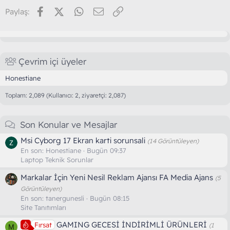
Facebook
X (Twitter)
WhatsApp
E-posta
Link
Paylaş:
Çevrim içi üyeler
Honestiane
Toplam: 2,089 (Kullanıcı: 2, ziyaretçi: 2,087)
Son Konular ve Mesajlar
Msi Cyborg 17 Ekran karti sorunsali
(14 Görüntüleyen)
En son:
Honestiane
Bugün 09:37
Laptop Teknik Sorunlar
Markalar İçin Yeni Nesil Reklam Ajansı FA Media Ajans
(5
Görüntüleyen)
En son:
tanergunesli
Bugün 08:15
Site Tanıtımları
GAMING GECESİ İNDİRİMLİ ÜRÜNLERİ
Fırsat
(1
M