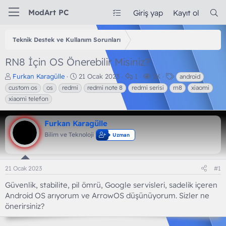
ModArt PC
Giriş yap
Kayıt ol
Teknik Destek ve Kullanım Sorunları
RN8 İçin OS Önerebilir Misiniz?
K
B
C
G
E
Furkan Karagülle
21 Ocak 2023
1
1K
android
o
a
e
ö
t
custom os
os
redmi
redmi note 8
redmi serisi
rn8
xiaomi
n
ş
v
r
i
xiaomi telefon
b
l
a
ü
k
u
a
p
n
e
y
n
l
t
t
Furkan Karagülle
u
g
a
ü
l
Bilim ve Teknoloji
Uzman
b
ı
r
l
e
a
ç
e
r
ş
t
m
l
a
e
21 Ocak 2023
#1
a
r
Güvenlik, stabilite, pil ömrü, Google servisleri, sadelik içeren
t
i
a
h
Android OS arıyorum ve ArrowOS düşünüyorum. Sizler ne
n
i
önerirsiniz?