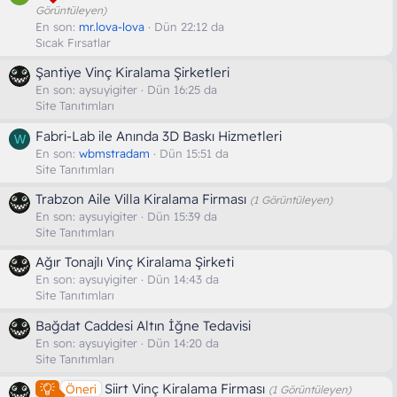
Görüntüleyen)
En son:
mr.lova-lova
Dün 22:12 da
Sıcak Fırsatlar
Şantiye Vinç Kiralama Şirketleri
En son:
aysuyigiter
Dün 16:25 da
Site Tanıtımları
Fabri-Lab ile Anında 3D Baskı Hizmetleri
W
En son:
wbmstradam
Dün 15:51 da
Site Tanıtımları
Trabzon Aile Villa Kiralama Firması
(1 Görüntüleyen)
En son:
aysuyigiter
Dün 15:39 da
Site Tanıtımları
Ağır Tonajlı Vinç Kiralama Şirketi
En son:
aysuyigiter
Dün 14:43 da
Site Tanıtımları
Bağdat Caddesi Altın İğne Tedavisi
En son:
aysuyigiter
Dün 14:20 da
Site Tanıtımları
Siirt Vinç Kiralama Firması
Öneri
(1 Görüntüleyen)