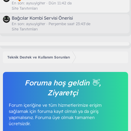
En son:
aysuyigiter
Dün 11:42 da
Site Tanıtımları
Bağcılar Kombi Servisi Önerisi
En son:
aysuyigiter
Perşembe saat 23:43'de
Site Tanıtımları
Teknik Destek ve Kullanım Sorunları
Foruma hoş geldin 👋,
Ziyaretçi
Forum içeriğine ve tüm hizmetlerimize erişim
sağlamak için foruma kayıt olmalı ya da giriş
yapmalısınız. Foruma üye olmak tamamen
ücretsizdir.