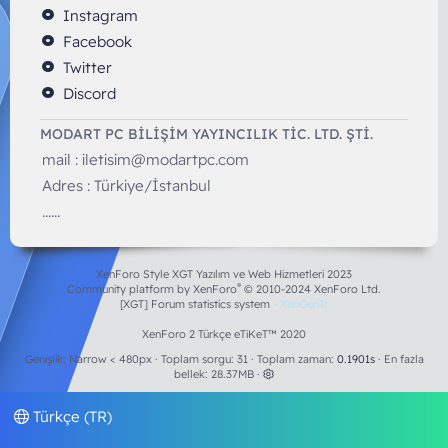
Instagram
Facebook
Twitter
Discord
MODART PC BILIŞIM YAYINCILIK TİC. LTD. ŞTİ.
mail :
iletisim@modartpc.com
Adres : Türkiye/İstanbul
......
XenForo Style XGT Yazılım ve Web Hizmetleri 2023
®
Community platform by XenForo
© 2010-2024 XenForo Ltd.
[XGT] Forum statistics system
- XenGenTr
XenForo 2 Türkçe eTiKeT™ 2020
Genişlik
Toplam sorgu
31
Toplam zaman
0.1901s
En fazla
bellek
28.37MB
Türkçe (TR)