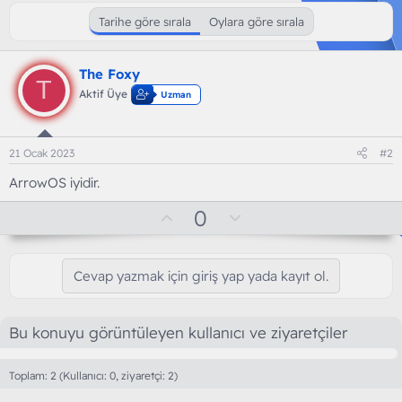
Tarihe göre sırala
Oylara göre sırala
The Foxy
T
Aktif Üye
Uzman
21 Ocak 2023
#2
ArrowOS iyidir.
O
D
0
y
o
l
w
Cevap yazmak için giriş yap yada kayıt ol.
a
n
v
o
Bu konuyu görüntüleyen kullanıcı ve ziyaretçiler
t
e
Toplam: 2 (Kullanıcı: 0, ziyaretçi: 2)