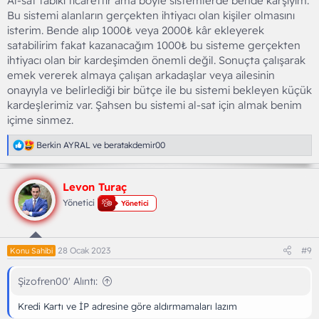
Al-sat tabiki ticarettir ama böyle sistemlerde bende karşıyım.
Bu sistemi alanların gerçekten ihtiyacı olan kişiler olmasını
isterim. Bende alıp 1000₺ veya 2000₺ kâr ekleyerek
satabilirim fakat kazanacağım 1000₺ bu sisteme gerçekten
ihtiyacı olan bir kardeşimden önemli değil. Sonuçta çalışarak
emek vererek almaya çalışan arkadaşlar veya ailesinin
onayıyla ve belirlediği bir bütçe ile bu sistemi bekleyen küçük
kardeşlerimiz var. Şahsen bu sistemi al-sat için almak benim
içime sinmez.
T
Berkin AYRAL
ve
beratakdemir00
e
p
k
Levon Turaç
i
l
Yönetici
Yönetici
e
r
:
28 Ocak 2023
#9
Konu Sahibi
Şizofren00' Alıntı:
Kredi Kartı ve İP adresine göre aldırmamaları lazım