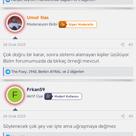
e
p
k
Umut Nas
i
l
Moderasyon Ekibi
Süper Moderatör
e
r
:
28 Ocak 2023
#2
Çok doğru bir karar, sonra sistemi alamayan kişiler üzülüyor.
Bizim forumumuzda da birkaç örneği mevcut.
T
The Foxy
,
1943
,
Berkin AYRAL
ve 2 diğerleri
e
p
k
Frkan59
i
F
l
Aktif Üye
Modart Kullanıcı
e
r
:
28 Ocak 2023
#3
Söylenecek çok şey var işte ama uğraşmaya değmez