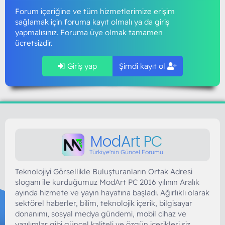
Forum içeriğine ve tüm hizmetlerimize erişim
sağlamak için foruma kayıt olmalı ya da giriş
yapmalısınız. Foruma üye olmak tamamen
ücretsizdir.
Giriş yap
Şimdi kayıt ol
ModArt PC
Türkiye'nin Güncel Forumu
Teknolojiyi Görsellikle Buluşturanların Ortak Adresi
sloganı ile kurduğumuz ModArt PC 2016 yılının Aralık
ayında hizmete ve yayın hayatına başladı. Ağırlıklı olarak
sektörel haberler, bilim, teknolojik içerik, bilgisayar
donanımı, sosyal medya gündemi, mobil cihaz ve
yazılımlar gibi güncel kaliteli ve özgün içerikleri siz