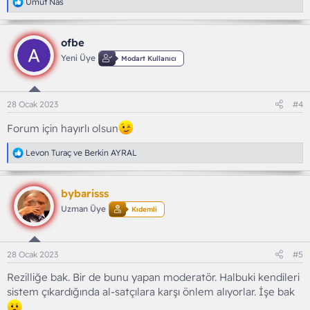
T
Umut Nas
e
p
k
ofbe
i
l
Yeni Üye
Modart Kullanıcı
e
r
:
28 Ocak 2023
#4
Forum için hayırlı olsun
T
Levon Turaç
ve
Berkin AYRAL
e
p
k
bybarisss
i
l
Uzman Üye
Kıdemli
e
r
:
28 Ocak 2023
#5
Rezilliğe bak. Bir de bunu yapan moderatör. Halbuki kendileri
sistem çıkardığında al-satçılara karşı önlem alıyorlar. İşe bak