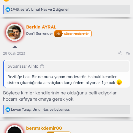
T
1943
,
sefa"
,
Umut Nas
ve 2 diğerleri
e
p
k
Berkin AYRAL
i
l
Don't Surrender
Süper Moderatör
e
r
:
28 Ocak 2023
#6
bybarisss' Alıntı:
Rezilliğe bak. Bir de bunu yapan moderatör. Halbuki kendileri
sistem çıkardığında al-satçılara karşı önlem alıyorlar. İşe bak
Böylece kimler kendilerinin ne olduğunu belli ediyorlar
hocam kafaya takmaya gerek yok.
T
Levon Turaç
,
Umut Nas
ve
bybarisss
e
p
k
beratakdemir00
i
l