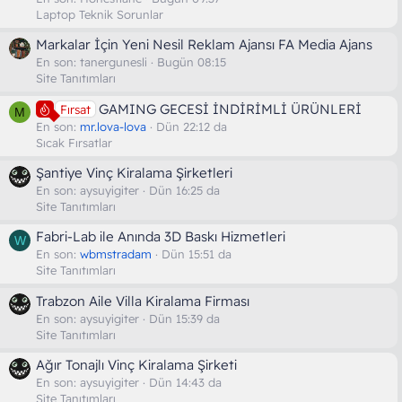
Laptop Teknik Sorunlar
Markalar İçin Yeni Nesil Reklam Ajansı FA Media Ajans
En son:
tanergunesli
Bugün 08:15
Site Tanıtımları
GAMING GECESİ İNDİRİMLİ ÜRÜNLERİ
Fırsat
M
En son:
mr.lova-lova
Dün 22:12 da
Sıcak Fırsatlar
Şantiye Vinç Kiralama Şirketleri
En son:
aysuyigiter
Dün 16:25 da
Site Tanıtımları
Fabri-Lab ile Anında 3D Baskı Hizmetleri
W
En son:
wbmstradam
Dün 15:51 da
Site Tanıtımları
Trabzon Aile Villa Kiralama Firması
En son:
aysuyigiter
Dün 15:39 da
Site Tanıtımları
Ağır Tonajlı Vinç Kiralama Şirketi
En son:
aysuyigiter
Dün 14:43 da
Site Tanıtımları