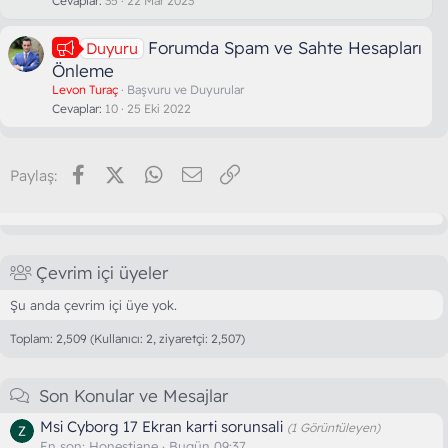
Cevaplar
35
22 Mar 2023
Forumda Spam ve Sahte Hesapları
Duyuru
Önleme
Levon Turaç
Başvuru ve Duyurular
Cevaplar
10
25 Eki 2022
Facebook
X (Twitter)
WhatsApp
E-posta
Link
Paylaş:
Çevrim içi üyeler
Şu anda çevrim içi üye yok.
Toplam: 2,509 (Kullanıcı: 2, ziyaretçi: 2,507)
Son Konular ve Mesajlar
Msi Cyborg 17 Ekran karti sorunsali
(1 Görüntüleyen)
En son:
Honestiane
Bugün 09:37