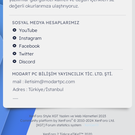
değerli okurlarımıza ulaştırıyoruz.
SOSYAL MEDYA HESAPLARIMIZ
YouTube
Instagram
Facebook
Twitter
Discord
MODART PC BILIŞIM YAYINCILIK TİC. LTD. ŞTİ.
mail :
iletisim@modartpc.com
Adres : Türkiye/İstanbul
......
XenForo Style XGT Yazılım ve Web Hizmetleri 2023
®
Community platform by XenForo
© 2010-2024 XenForo Ltd.
[XGT] Forum statistics system
- XenGenTr
XenForo 2 Türkçe eTiKeT™ 2020