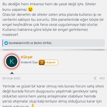
Bu dediğin hem imkansız hem de yasal değil işte. Siteler
bunu yapamaz
Olası bir denetim de siteler zaten arka planda kullanıcı ip ve
verilerini saklıyor bu zorunlu. Site panellerinde eğer böyle bir
engel keşfedilirse çok fena cezai uygulamaya tabi olurlar.
Kullanıcı haklarına göre böyle bir engel getirilemez
maalesef.
T
beratakdemir00
ve
Berkin AYRAL
e
p
k
Kürşat
i
K
l
Kıdemli Üye
Kıdemli
e
r
:
28 Ocak 2023
#10
Yerinde ve güzel bir karar olmuş reis burası forum satış sitesi
değil burada forum duygusunu yaşatmak gerekiyor satış
olduktan sonra hem yanlış anlaşılmalar olabiliyor hemde
yersiz atışmalar olup kalp kırılıyor almış olduğunuz karar için
tebrik ediyorum