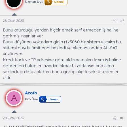
Uzman Üye
Kıdemli
e
r
:
28 Ocak 2023
#7
Bunu oturduğu yerden hiçbir emek sarf etmeden iş haline
getirmiş insanlar var
Bunu düşünen yok adam gidip rtx3060 bir sistem alıcaktı bu
sistemi duydu ümitlendi bekledi ve alamadı neden AL-SAT
yüzünden
Kredi Kartı ve İP adresine göre aldırmamaları lazım iş haline
getirenleri bulup en azından almakta zorlansın ben alma
şeklini kaç defa anlattım bunu görüp alıp teşekkür edenler
oldu
Azoth
A
Pro Üye
Uzman
28 Ocak 2023
#8