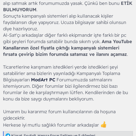
alıp satmak artık forumumuzda yasak. Çünkü ben bunu
ETİK
BULMUYORUM
.
Sonuçta kampanyalı sistemleri alıp kullanacak kişiler
faydalansın diye yapıyoruz. Ucuza bilgisayar sahibi olunsun
diye hazırlıyoruz.
Al-Sat'çı arkadaşlar diğer farklı ekipmandır işte farklı bir pc
gibi şeyleri forumda satabilir bunda sıkıntı yok.
Ama YouTube
Kanallarının özel fiyatla çıktığı kampanyalı sistemleri
fırsata çevirip bizim forumda satamaz ve ilanını açamaz
.
Ticaretlerine karışmam istedikleri yerde istedikleri şeyi
satabilirler ama bizlerin yayınladığı Kampanyalı Toplama
Bilgisayarları
ModArt PC
Forumumuzda satmalarını
istemiyorum. Diğer forumlar bizi ilgilendirmez bizi bazı
forumlar ile de karşılaştırmayın lütfen. Kendilerinden de bu
konu da bize saygı duymalarını bekliyorum.
Umarım bu kararımız forum kullanıcılarının da hoşuna
gidecektir.
Herkese iyi mutlu sağlıklı forumlar arkadaşlar
T
Kürşat
,
Sxytix9
,
Hamza Ensar Sağlam
ve 5 diğerleri