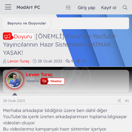
ModArt PC
Giriş yap
Kayıt ol
Başvuru ve Duyurular
[ÖNEMLİ] Forumda YouTube
Duyuru
Yayıncılarının Hazır Sistemlerini SATMAK
YASAK!
K
B
C
G
Levon Turaç
28 Ocak 2023
9
3K
o
a
e
ö
n
ş
v
r
Levon Turaç
b
l
a
ü
Yönetici
Yönetici
u
a
p
n
y
n
l
t
u
g
a
ü
b
ı
r
l
28 Ocak 2023
#1
a
ç
e
ş
t
m
Merhaba arkadaşlar bildiğiniz üzere ben dahil diğer
l
a
e
YouTube'da içerik üreten arkadaşlarımızın toplama bilgisayar
a
r
videoları oluyor.
t
i
Bu videolarımız kampanyalı hazır sistemler içeriyor.
a
h