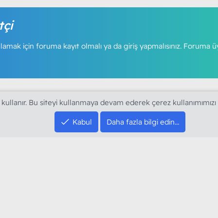
tçi
amak için foruma kayıt olmalı ya da giriş yapmalısınız. Foruma ü
 kullanır. Bu siteyi kullanmaya devam ederek çerez kullanımımızı
Kabul
Daha fazla bilgi edin…
SOSYAL MEDYA HE
YouTube
Instagram
resi sloganı ile kurduğumuz ModArt PC 2016
Facebook
dı. Ağırlıklı olarak sektörel haberler, bilim,
Twitter
ya gündemi, mobil cihaz ve yazılımlar gibi
Discord
arımıza ulaştırıyoruz.