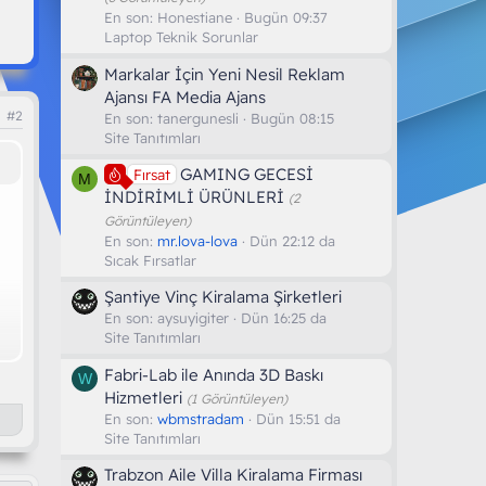
En son:
Honestiane
Bugün 09:37
Laptop Teknik Sorunlar
Markalar İçin Yeni Nesil Reklam
Ajansı FA Media Ajans
#2
En son:
tanergunesli
Bugün 08:15
Site Tanıtımları
GAMING GECESİ
Fırsat
M
İNDİRİMLİ ÜRÜNLERİ
(2
Görüntüleyen)
En son:
mr.lova-lova
Dün 22:12 da
Sıcak Fırsatlar
Şantiye Vinç Kiralama Şirketleri
En son:
aysuyigiter
Dün 16:25 da
Site Tanıtımları
Fabri-Lab ile Anında 3D Baskı
W
Hizmetleri
(1 Görüntüleyen)
En son:
wbmstradam
Dün 15:51 da
Site Tanıtımları
Trabzon Aile Villa Kiralama Firması