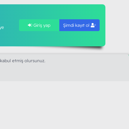
Giriş yap
Şimdi kayıt ol
ye
 kabul etmiş olursunuz.
SAPLARIMIZ
MODART PC BILIŞIM
YAYINCILIK TİC. LTD. ŞTİ.
mail :
iletisim@modartpc.com
Adres : Türkiye/İstanbul
......