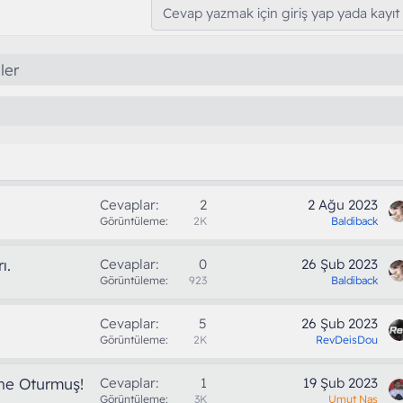
Cevap yazmak için giriş yap yada kayıt 
ler
Cevaplar
2
2 Ağu 2023
Görüntüleme
2K
Baldiback
ı.
Cevaplar
0
26 Şub 2023
Görüntüleme
923
Baldiback
Cevaplar
5
26 Şub 2023
Görüntüleme
2K
RevDeisDou
üne Oturmuş!
Cevaplar
1
19 Şub 2023
Görüntüleme
3K
Umut Nas