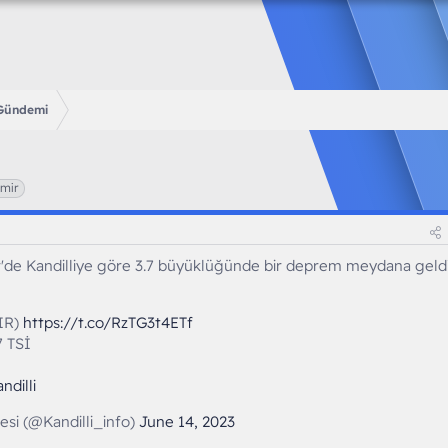
 Gündemi
zmir
r'de Kandilliye göre 3.7 büyüklüğünde bir deprem meydana geldi
IR)
https://t.co/RzTG3t4ETf
7 TSİ
ndilli
esi (@Kandilli_info)
June 14, 2023