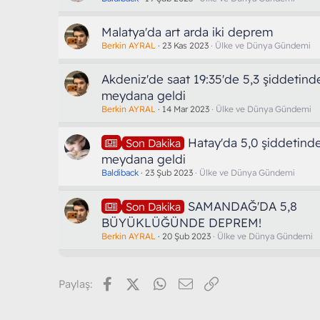
Malatya'da art arda iki deprem
Berkin AYRAL
23 Kas 2023
Ülke ve Dünya Gündemi
Akdeniz'de saat 19:35'de 5,3 şiddetin
meydana geldi
Berkin AYRAL
14 Mar 2023
Ülke ve Dünya Gündemi
Hatay'da 5,0 şiddetin
Son Dakika
meydana geldi
Baldiback
23 Şub 2023
Ülke ve Dünya Gündemi
SAMANDAĞ'DA 5,8
Son Dakika
BÜYÜKLÜĞÜNDE DEPREM!
Berkin AYRAL
20 Şub 2023
Ülke ve Dünya Gündemi
Facebook
X (Twitter)
WhatsApp
E-posta
Link
Paylaş: