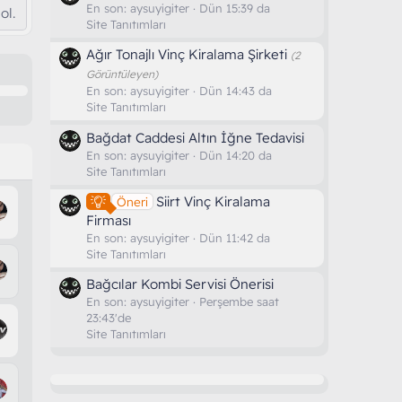
En son:
aysuyigiter
Dün 15:39 da
ol.
Site Tanıtımları
Ağır Tonajlı Vinç Kiralama Şirketi
(2
Görüntüleyen)
En son:
aysuyigiter
Dün 14:43 da
Site Tanıtımları
Bağdat Caddesi Altın İğne Tedavisi
En son:
aysuyigiter
Dün 14:20 da
Site Tanıtımları
Siirt Vinç Kiralama
Öneri
Firması
En son:
aysuyigiter
Dün 11:42 da
Site Tanıtımları
Bağcılar Kombi Servisi Önerisi
En son:
aysuyigiter
Perşembe saat
23:43'de
Site Tanıtımları