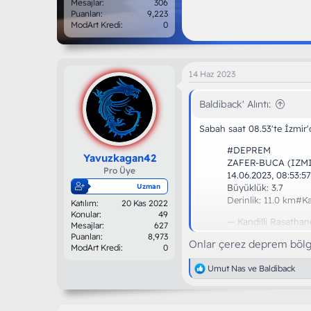
Mesajlar
306
Puanları
9,223
ModArt Kredi
0
14 Haz 2023
Baldiback' Alıntı:
Sabah saat 08.53'te İzmir
#DEPREM
Yavuzkagan42
ZAFER-BUCA (IZM
Pro Üye
14.06.2023, 08:53:5
Büyüklük: 3.7
Uzman
Derinlik: 11.0 km
#Ka
Katılım
20 Kas 2022
Konular
49
— Kandilli Rasathan
Mesajlar
627
Puanları
8,973
Onlar çerez deprem bölge
ModArt Kredi
0
T
Umut Nas
ve
Baldiback
e
p
k