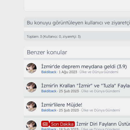
i
l
e
r
:
Bu konuyu görüntüleyen kullanıcı ve ziyaretçi
Toplam: 3 (Kullanıcı: 0, ziyaretçi: 3)
Benzer konular
İzmir'de deprem meydana geldi (3.9)
Baldiback
1 Ağu 2023
Ülke ve Dünya Gündemi
İzmir'in Kralları "İzmir" ve "Tuzla" Faylar
Baldiback
25 Şub 2023
Ülke ve Dünya Gündemi
İzmir'lilere Müjde!
Baldiback
25 Şub 2023
Ülke ve Dünya Gündemi
İzmir Diri Fayların Üst
Son Dakika
Baldiback
19 Şub 2023
Ülke ve Dünya Gündemi