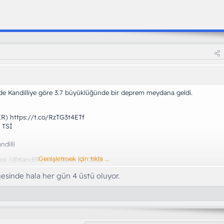
'de Kandilliye göre 3.7 büyüklüğünde bir deprem meydana geldi.
IR)
https://t.co/RzTG3t4ETf
7 TSİ
ndilli
Genişletmek için tıkla ...
esi (@Kandilli_info)
June 14, 2023
sinde hala her gün 4 üstü oluyor.