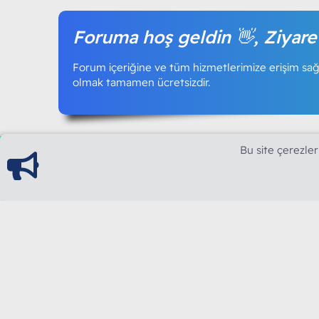
Foruma hoş geldin 👋, Ziyare
Forum içeriğine ve tüm hizmetlerimize erişim sağl
olmak tamamen ücretsizdir.
Bu site çerezler
ModArt PC
Türkiye'nin Güncel Forumu
Teknolojiyi Görsellikle Buluşturanların Ortak Ad
yılının Aralık ayında hizmete ve yayın hayatına başla
teknolojik içerik, bilgisayar donanımı, sosyal med
güncel kaliteli ve özgün içerikleri siz değerli okurl