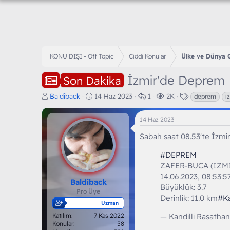
KONU DIŞI - Off Topic
Ciddi Konular
Ülke ve Dünya
İzmir'de Deprem
Son Dakika
K
B
C
G
E
Baldiback
14 Haz 2023
1
2K
deprem
i
o
a
e
ö
t
n
ş
v
r
i
14 Haz 2023
b
l
a
ü
k
u
a
p
n
e
Sabah saat 08.53'te İzmi
y
n
l
t
t
u
g
a
ü
l
#DEPREM
b
ı
r
l
e
ZAFER-BUCA (IZM
a
ç
e
r
14.06.2023, 08:53:5
ş
t
m
Baldiback
Büyüklük: 3.7
l
a
e
Pro Üye
a
r
Derinlik: 11.0 km
#Ka
Uzman
t
i
Katılım
7 Kas 2022
a
h
— Kandilli Rasathan
Konular
58
n
i