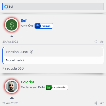
T
Şef
e
p
k
Şef
i
Ş
l
Aktif Üye
Uzman
e
r
:
20 Ara 2022
#6
Mansion' Alıntı:
Model nedir?
Firecuda 510
Colorist
Moderasyon Ekibi
Moderatör
21 Ara 2022
#7