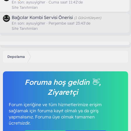
En son:
aysuyigiter
Cuma saat 11:42'de
Site Tanıtımları
Bağcılar Kombi Servisi Önerisi
(1 Görüntüleyen)
En son:
aysuyigiter
Perşembe saat 23:43'de
Site Tanıtımları
Depolama
Foruma hoş geldin 👋,
Ziyaretçi
Forum içeriğine ve tüm hizmetlerimize erişim
sağlamak için foruma kayıt olmalı ya da giriş
yapmalısınız. Foruma üye olmak tamamen
ücretsizdir.