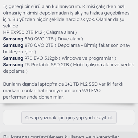
İş gereği bir sürü alan kullanıyorum. Kimisi çalışırken hızlı
olması için kimisi depolamadan iş akışına hızlıca geçebilmesi
için. Bu yüzden hiçbir şekilde hard disk yok. Olanlar da şu
şekilde
HP EX950 2TB M.2 ( Çalışma alanı )
Samsung
860 QVO 1TB ( Drive alanı )
Samsung
870 QVO 2TB ( Depolama - Bitmiş fakat son onay
bekleyen işler )
Samsung
970 EVO 512gb ( Windows ve programlar )
Samsung
T5 Portable SSD 2TB ( Mobil çalışma alanı ve yedek
depolama )
Bunların dışında laptop'ta da 1+1 TB M.2 SSD var iki farklı
markanın onları hatırlamıyorum ama 970 EVO
performansında donanımlar.
Cevap yazmak için giriş yap yada kayıt ol.
Bu konuyu görüntüleyen kullanıcı ve ziyaretçiler