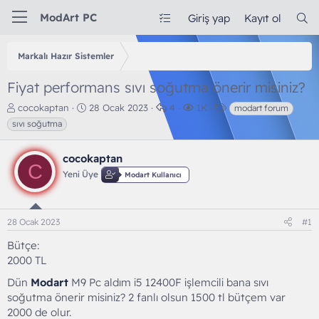
ModArt PC
Giriş yap
Kayıt ol
Markalı Hazır Sistemler
Fiyat performans sıvı soğutma önerir misiniz?
K
B
C
G
E
cocokaptan
28 Ocak 2023
4
1K
modart forum
o
a
e
ö
t
sıvı soğutma
n
ş
v
r
i
b
l
a
ü
k
cocokaptan
u
a
p
n
e
C
y
n
l
t
t
Yeni Üye
Modart Kullanıcı
u
g
a
ü
l
b
ı
r
l
e
a
ç
e
r
28 Ocak 2023
#1
ş
t
m
l
a
e
Bütçe
a
r
2000 TL
t
i
a
h
Dün
Modart
M9 Pc aldım i5 12400F işlemcili bana sıvı
n
i
soğutma önerir misiniz? 2 fanlı olsun 1500 tl bütçem var
2000 de olur.