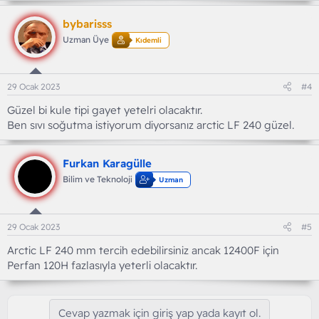
bybarisss
Uzman Üye
Kıdemli
29 Ocak 2023
#4
Güzel bi kule tipi gayet yetelri olacaktır.
Ben sıvı soğutma istiyorum diyorsanız arctic LF 240 güzel.
Furkan Karagülle
Bilim ve Teknoloji
Uzman
29 Ocak 2023
#5
Arctic LF 240 mm tercih edebilirsiniz ancak 12400F için
Perfan 120H fazlasıyla yeterli olacaktır.
Cevap yazmak için giriş yap yada kayıt ol.