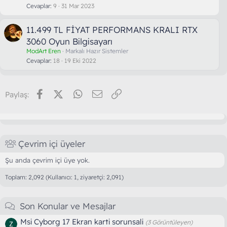
Cevaplar
9
31 Mar 2023
11.499 TL FİYAT PERFORMANS KRALI RTX
3060 Oyun Bilgisayarı
ModArt Eren
Markalı Hazır Sistemler
Cevaplar
18
19 Eki 2022
Facebook
X (Twitter)
WhatsApp
E-posta
Link
Paylaş:
Çevrim içi üyeler
Şu anda çevrim içi üye yok.
Toplam: 2,092 (Kullanıcı: 1, ziyaretçi: 2,091)
Son Konular ve Mesajlar
Msi Cyborg 17 Ekran karti sorunsali
(3 Görüntüleyen)