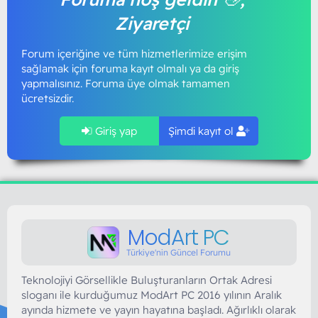
Ziyaretçi
Forum içeriğine ve tüm hizmetlerimize erişim
sağlamak için foruma kayıt olmalı ya da giriş
yapmalısınız. Foruma üye olmak tamamen
ücretsizdir.
Giriş yap
Şimdi kayıt ol
ModArt PC
Türkiye'nin Güncel Forumu
Teknolojiyi Görsellikle Buluşturanların Ortak Adresi
sloganı ile kurduğumuz ModArt PC 2016 yılının Aralık
ayında hizmete ve yayın hayatına başladı. Ağırlıklı olarak