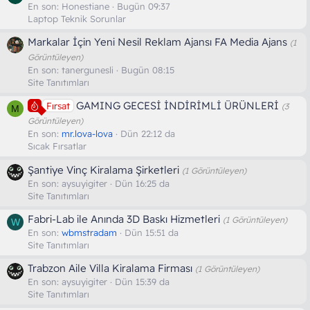
En son:
Honestiane
Bugün 09:37
Laptop Teknik Sorunlar
Markalar İçin Yeni Nesil Reklam Ajansı FA Media Ajans
(1
Görüntüleyen)
En son:
tanergunesli
Bugün 08:15
Site Tanıtımları
GAMING GECESİ İNDİRİMLİ ÜRÜNLERİ
Fırsat
(3
M
Görüntüleyen)
En son:
mr.lova-lova
Dün 22:12 da
Sıcak Fırsatlar
Şantiye Vinç Kiralama Şirketleri
(1 Görüntüleyen)
En son:
aysuyigiter
Dün 16:25 da
Site Tanıtımları
Fabri-Lab ile Anında 3D Baskı Hizmetleri
(1 Görüntüleyen)
W
En son:
wbmstradam
Dün 15:51 da
Site Tanıtımları
Trabzon Aile Villa Kiralama Firması
(1 Görüntüleyen)
En son:
aysuyigiter
Dün 15:39 da
Site Tanıtımları