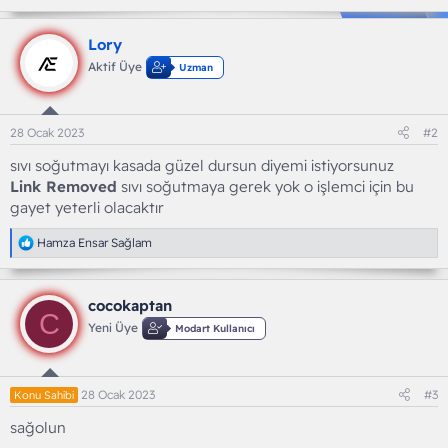
Lory
Aktif Üye
Uzman
28 Ocak 2023
#2
sıvı soğutmayı kasada güzel dursun diyemi istiyorsunuz
Link Removed
sıvı soğutmaya gerek yok o işlemci için bu
gayet yeterli olacaktır
T
Hamza Ensar Sağlam
e
p
k
cocokaptan
i
C
l
Yeni Üye
Modart Kullanıcı
e
r
:
28 Ocak 2023
#3
Konu Sahibi
sağolun