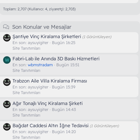
Toplam: 2,707 (Kullanıcı: 4, ziyaretçi: 2,703)
Son Konular ve Mesajlar
Şantiye Vinç Kiralama Şirketleri
(1 Görüntüleyen)
En son:
aysuyigiter
Bugün 16:25
Site Tanıtımları
Fabri-Lab ile Anında 3D Baskı Hizmetleri
W
En son:
wbmstradam
Bugün 15:51
Site Tanıtımları
Trabzon Aile Villa Kiralama Firması
En son:
aysuyigiter
Bugün 15:39
Site Tanıtımları
Ağır Tonajlı Vinç Kiralama Şirketi
En son:
aysuyigiter
Bugün 14:43
Site Tanıtımları
Bağdat Caddesi Altın İğne Tedavisi
(1 Görüntüleyen)
En son:
aysuyigiter
Bugün 14:20
Site Tanıtımları