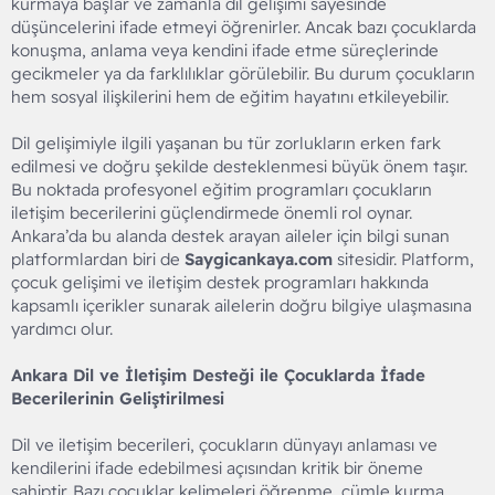
kurmaya başlar ve zamanla dil gelişimi sayesinde
düşüncelerini ifade etmeyi öğrenirler. Ancak bazı çocuklarda
konuşma, anlama veya kendini ifade etme süreçlerinde
gecikmeler ya da farklılıklar görülebilir. Bu durum çocukların
hem sosyal ilişkilerini hem de eğitim hayatını etkileyebilir.
Dil gelişimiyle ilgili yaşanan bu tür zorlukların erken fark
edilmesi ve doğru şekilde desteklenmesi büyük önem taşır.
Bu noktada profesyonel eğitim programları çocukların
iletişim becerilerini güçlendirmede önemli rol oynar.
Ankara’da bu alanda destek arayan aileler için bilgi sunan
platformlardan biri de
Saygicankaya.com
sitesidir. Platform,
çocuk gelişimi ve iletişim destek programları hakkında
kapsamlı içerikler sunarak ailelerin doğru bilgiye ulaşmasına
yardımcı olur.
Ankara Dil ve İletişim Desteği ile Çocuklarda İfade
Becerilerinin Geliştirilmesi
Dil ve iletişim becerileri, çocukların dünyayı anlaması ve
kendilerini ifade edebilmesi açısından kritik bir öneme
sahiptir. Bazı çocuklar kelimeleri öğrenme, cümle kurma