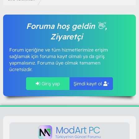
Foruma hoş geldin 👋,
Ziyaretçi
Forum içeriğine ve tüm hizmetlerimize erişim
sağlamak için foruma kayıt olmalı ya da giriş
yapmalısınız. Foruma üye olmak tamamen
ücretsizdir.
Giriş yap
Şimdi kayıt ol
ModArt PC
Türkiye'nin Güncel Forumu