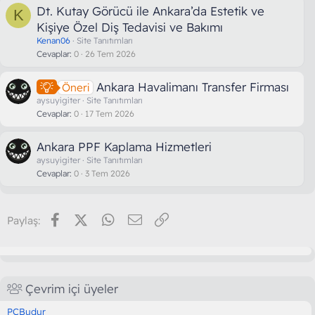
Dt. Kutay Görücü ile Ankara’da Estetik ve
K
Kişiye Özel Diş Tedavisi ve Bakımı
Kenan06
Site Tanıtımları
Cevaplar
0
26 Tem 2026
Ankara Havalimanı Transfer Firması
Öneri
aysuyigiter
Site Tanıtımları
Cevaplar
0
17 Tem 2026
Ankara PPF Kaplama Hizmetleri
aysuyigiter
Site Tanıtımları
Cevaplar
0
3 Tem 2026
Facebook
X (Twitter)
WhatsApp
E-posta
Link
Paylaş:
Çevrim içi üyeler
PCBudur