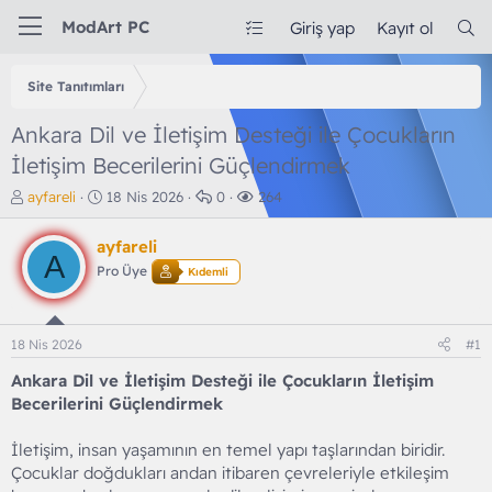
ModArt PC
Giriş yap
Kayıt ol
Site Tanıtımları
Ankara Dil ve İletişim Desteği ile Çocukların
İletişim Becerilerini Güçlendirmek
K
B
C
G
ayfareli
18 Nis 2026
0
264
o
a
e
ö
n
ş
v
r
ayfareli
b
l
a
ü
A
Pro Üye
Kıdemli
u
a
p
n
y
n
l
t
u
g
a
ü
b
ı
r
l
18 Nis 2026
#1
a
ç
e
ş
t
m
Ankara Dil ve İletişim Desteği ile Çocukların İletişim
l
a
e
Becerilerini Güçlendirmek
a
r
t
i
İletişim, insan yaşamının en temel yapı taşlarından biridir.
a
h
Çocuklar doğdukları andan itibaren çevreleriyle etkileşim
n
i