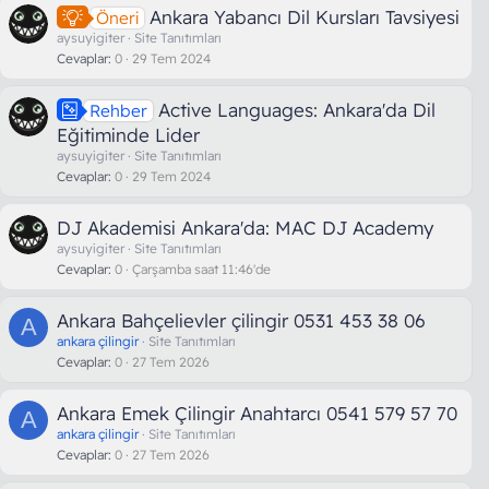
Ankara Yabancı Dil Kursları Tavsiyesi
Öneri
aysuyigiter
Site Tanıtımları
Cevaplar
0
29 Tem 2024
Active Languages: Ankara'da Dil
Rehber
Eğitiminde Lider
aysuyigiter
Site Tanıtımları
Cevaplar
0
29 Tem 2024
DJ Akademisi Ankara'da: MAC DJ Academy
aysuyigiter
Site Tanıtımları
Cevaplar
0
Çarşamba saat 11:46'de
Ankara Bahçelievler çilingir 0531 453 38 06
A
ankara çilingir
Site Tanıtımları
Cevaplar
0
27 Tem 2026
Ankara Emek Çilingir Anahtarcı 0541 579 57 70
A
ankara çilingir
Site Tanıtımları
Cevaplar
0
27 Tem 2026