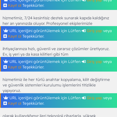
Kayıt ol
Teşekkürler.
hizmetimiz, 7/24 kesintisiz destek sunarak kapıda kaldığınız
her an yanınızda oluyor. Profesyonel ekiplerimizle
URL içeriğini görüntülemek için Lütfen
Giriş yap
veya
Kayıt ol
Teşekkürler.
ihtiyaçlarınıza hızlı, güvenli ve zararsız çözümler üretiyoruz.
Ev, iş yeri ya da kasa kilitleri gibi tüm
URL içeriğini görüntülemek için Lütfen
Giriş yap
veya
Kayıt ol
Teşekkürler.
hizmetimiz ile her türlü anahtar kopyalama, kilit değiştirme
ve güvenlik sistemleri kurulumu işlemlerini titizlikle
yapıyoruz.
URL içeriğini görüntülemek için Lütfen
Giriş yap
veya
Kayıt ol
Teşekkürler.
olarak kullandığımız ileri teknoloji cihazlarla, yüksek