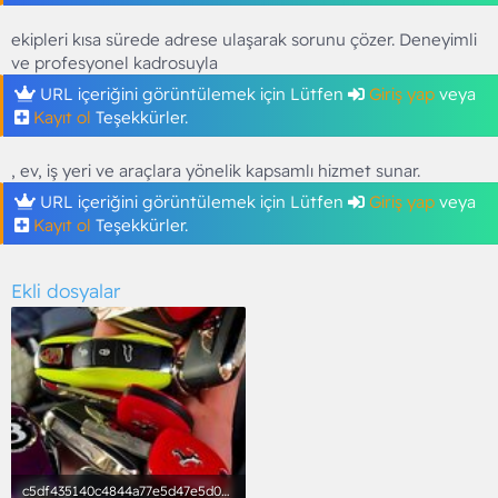
ekipleri kısa sürede adrese ulaşarak sorunu çözer. Deneyimli
ve profesyonel kadrosuyla
URL içeriğini görüntülemek için Lütfen
Giriş yap
veya
Kayıt ol
Teşekkürler.
, ev, iş yeri ve araçlara yönelik kapsamlı hizmet sunar.
URL içeriğini görüntülemek için Lütfen
Giriş yap
veya
Kayıt ol
Teşekkürler.
Ekli dosyalar
c5df435140c4844a77e5d47e5d05ffd0.jpg