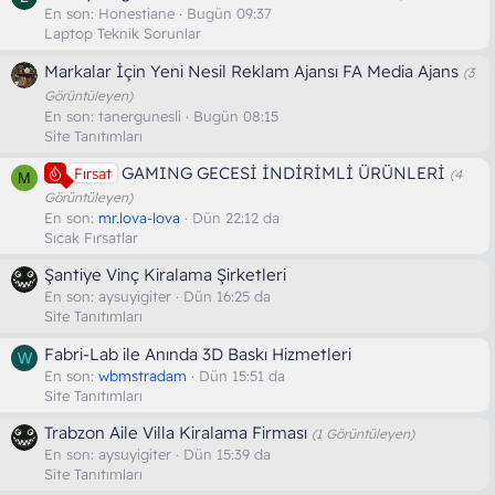
En son:
Honestiane
Bugün 09:37
Laptop Teknik Sorunlar
Markalar İçin Yeni Nesil Reklam Ajansı FA Media Ajans
(3
Görüntüleyen)
En son:
tanergunesli
Bugün 08:15
Site Tanıtımları
GAMING GECESİ İNDİRİMLİ ÜRÜNLERİ
Fırsat
(4
M
Görüntüleyen)
En son:
mr.lova-lova
Dün 22:12 da
Sıcak Fırsatlar
Şantiye Vinç Kiralama Şirketleri
En son:
aysuyigiter
Dün 16:25 da
Site Tanıtımları
Fabri-Lab ile Anında 3D Baskı Hizmetleri
W
En son:
wbmstradam
Dün 15:51 da
Site Tanıtımları
Trabzon Aile Villa Kiralama Firması
(1 Görüntüleyen)
En son:
aysuyigiter
Dün 15:39 da
Site Tanıtımları