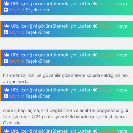
URL içeriğini görüntülemek için Lütfen
Giriş yap
veya
Kayıt ol
Teşekkürler.
URL içeriğini görüntülemek için Lütfen
Giriş yap
veya
Kayıt ol
Teşekkürler.
URL içeriğini görüntülemek için Lütfen
Giriş yap
veya
Kayıt ol
Teşekkürler.
hizmetimiz, hızlı ve güvenilir çözümlerle kapıda kaldığınız her
an yanınızda.
URL içeriğini görüntülemek için Lütfen
Giriş yap
veya
Kayıt ol
Teşekkürler.
olarak, kapı açma, kilit değiştirme ve anahtar kopyalama gibi
tüm işlemleri 7/24 profesyonel ekibimizle gerçekleştiriyoruz.
Özellikle
URL içeriğini görüntülemek için Lütfen
Giriş yap
veya