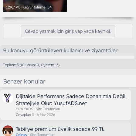
129.7 KB · Görüntüleme: 54
Cevap yazmak için giriş yap yada kayıt ol.
Bu konuyu görüntüleyen kullanıcı ve ziyaretçiler
Toplam: 3 (Kullanıcı: 0, ziyaretçi: 3)
Benzer konular
Dijitalde Performans Sadece Donanımla Değil,
Stratejiyle Olur: YusufADS.net
YusufADS
Site Tanıtımları
Cevaplar
0
6 Mar 2026
Tabii'ye premium üyelik sadece 99 TL
Celoxy
Site Tanıtımları