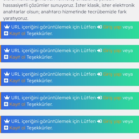
hassasiyetli çözümler sunuyoruz. İster klasik, ister elektronik
anahtarlar olsun; anahtarcı hizmetinde tecrübemizle fark
yaratıyoruz.
URL içeriğini görüntülemek için Lütfen
Giriş yap
veya
Kayıt ol
Teşekkürler.
URL içeriğini görüntülemek için Lütfen
Giriş yap
veya
Kayıt ol
Teşekkürler.
URL içeriğini görüntülemek için Lütfen
Giriş yap
veya
Kayıt ol
Teşekkürler.
URL içeriğini görüntülemek için Lütfen
Giriş yap
veya
Kayıt ol
Teşekkürler.
URL içeriğini görüntülemek için Lütfen
Giriş yap
veya
Kayıt ol
Teşekkürler.