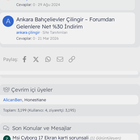
Cevaplar
0
29 Ağu 2024
Ankara Bahçelievler Çilingir – Forumdan
A
Gelenlere Net %30 İndirim
ankara çilingir
Site Tanıtımları
Cevaplar
0
21 Mar 2026
Facebook
X (Twitter)
WhatsApp
E-posta
Link
Paylaş:
Çevrim içi üyeler
AlicanBen
Honestiane
Toplam: 3,199 (Kullanıcı: 4, ziyaretçi: 3,195)
Son Konular ve Mesajlar
Msi Cyborg 17 Ekran karti sorunsali
(11 Görüntüleyen)