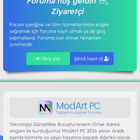
Foruma hoş geldin 👋,
Ziyaretçi
Forum içeriğine ve tüm hizmetlerimize erişim
sağlamak için foruma kayıt olmalı ya da giriş
yapmalısınız. Foruma üye olmak tamamen
ücretsizdir.
Giriş yap
Şimdi kayıt ol
ModArt PC
Türkiye'nin Güncel Forumu
Teknolojiyi Görsellikle Buluşturanların Ortak Adresi
sloganı ile kurduğumuz ModArt PC 2016 yılının Aralık
ayında hizmete ve yayın hayatına başladı. Ağırlıklı olarak