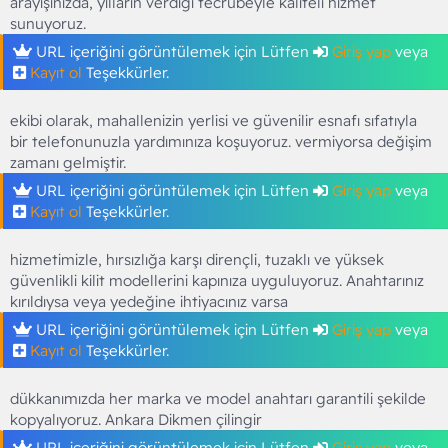
arayışınızda, yılların verdiği tecrübeyle kaliteli hizmet
sunuyoruz.
URL içeriğini görüntülemek için Lütfen
Giriş yap
veya
Kayıt ol
Teşekkürler.
ekibi olarak, mahallenizin yerlisi ve güvenilir esnafı sıfatıyla
bir telefonunuzla yardımınıza koşuyoruz. vermiyorsa değişim
zamanı gelmiştir.
URL içeriğini görüntülemek için Lütfen
Giriş yap
veya
Kayıt ol
Teşekkürler.
hizmetimizle, hırsızlığa karşı dirençli, tuzaklı ve yüksek
güvenlikli kilit modellerini kapınıza uyguluyoruz. Anahtarınız
kırıldıysa veya yedeğine ihtiyacınız varsa
URL içeriğini görüntülemek için Lütfen
Giriş yap
veya
Kayıt ol
Teşekkürler.
dükkanımızda her marka ve model anahtarı garantili şekilde
kopyalıyoruz. Ankara Dikmen çilingir
URL içeriğini görüntülemek için Lütfen
Giriş yap
veya