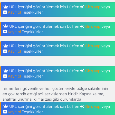
URL içeriğini görüntülemek için Lütfen
Giriş yap
veya
Kayıt ol
Teşekkürler.
URL içeriğini görüntülemek için Lütfen
Giriş yap
veya
Kayıt ol
Teşekkürler.
URL içeriğini görüntülemek için Lütfen
Giriş yap
veya
Kayıt ol
Teşekkürler.
URL içeriğini görüntülemek için Lütfen
Giriş yap
veya
Kayıt ol
Teşekkürler.
hizmetleri, güvenilir ve hızlı çözümleriyle bölge sakinlerinin
en çok tercih ettiği acil servislerden biridir. Kapıda kalma,
anahtar unutma, kilit arızası gibi durumlarda
URL içeriğini görüntülemek için Lütfen
Giriş yap
veya
Kayıt ol
Teşekkürler.