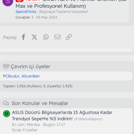
S
Max ve Profesyonel Kullanım)
SpecialTricks
Bilgisayar Toplama Tavsiyeleri
Cevaplar
3
28 May 2024
Facebook
X (Twitter)
WhatsApp
E-posta
Link
Paylaş:
Çevrim içi üyeler
PCBudur
AlicanBen
Toplam: 1,926 (Kullanıcı: 3, ziyaretçi: 1,923)
Son Konular ve Mesajlar
ASUS Dizüstü Bilgisayarlarda 15 Ağustosa Kadar
M
Trendyol Sepette %5 indirim!
(9 Görüntüleyen)
En son:
Merdsa
Bugün 17:17
Sıcak Fırsatlar