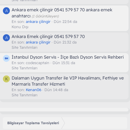
Ankara emek çilingir 0541 579 57 70 ankara emek
A
anahtarcı
(1 Görüntüleyen)
En son:
ankara çilingir
Dün 22:54 da
Konu Dışı
Ankara Emek çilingir 0541 579 57 70
A
En son:
ankara çilingir
Dün 21:32 da
Site Tanıtımları
İstanbul Dyson Servis - İlçe Bazlı Dyson Servis Rehberi
En son:
codescaptain
Dün 15:31 da
Site Tanıtımları
Dalaman Uygun Transfer ile VIP Havalimanı, Fethiye ve
K
Marmaris Transfer Hizmeti
En son:
Kenan06
Dün 14:48 da
Site Tanıtımları
Bilgisayar Toplama Tavsiyeleri