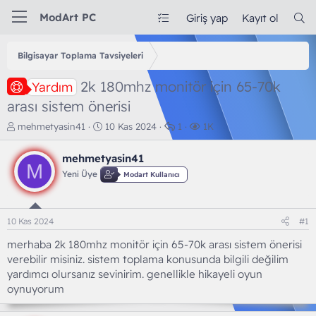
ModArt PC
Giriş yap
Kayıt ol
Bilgisayar Toplama Tavsiyeleri
2k 180mhz monitör için 65-70k
Yardım
arası sistem önerisi
K
B
C
G
mehmetyasin41
10 Kas 2024
1
1K
o
a
e
ö
n
ş
v
r
mehmetyasin41
b
l
a
ü
M
Yeni Üye
Modart Kullanıcı
u
a
p
n
y
n
l
t
u
g
a
ü
b
ı
r
l
10 Kas 2024
#1
a
ç
e
ş
t
m
merhaba 2k 180mhz monitör için 65-70k arası sistem önerisi
l
a
e
verebilir misiniz. sistem toplama konusunda bilgili değilim
a
r
yardımcı olursanız sevinirim. genellikle hikayeli oyun
t
i
oynuyorum
a
h
n
i