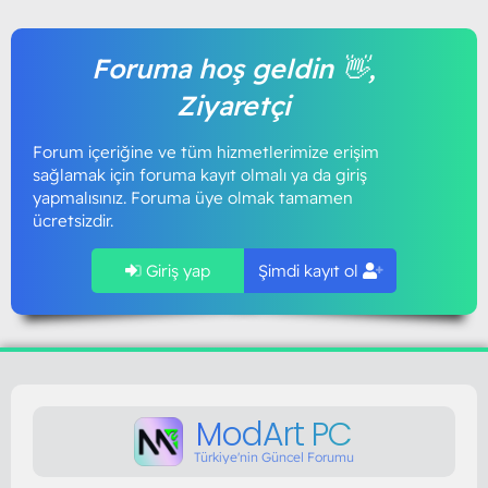
Foruma hoş geldin 👋,
Ziyaretçi
Forum içeriğine ve tüm hizmetlerimize erişim
sağlamak için foruma kayıt olmalı ya da giriş
yapmalısınız. Foruma üye olmak tamamen
ücretsizdir.
Giriş yap
Şimdi kayıt ol
ModArt PC
Türkiye'nin Güncel Forumu