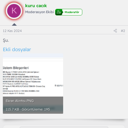
kuru cacık
K
Moderasyon Ekibi
Moderatör
12 Kas 2024
#2
Şu.
Ekli dosyalar
Ekran Alıntısı.PNG
115.7 KB · Görüntüleme: 195