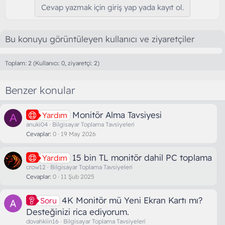
Cevap yazmak için giriş yap yada kayıt ol.
Bu konuyu görüntüleyen kullanıcı ve ziyaretçiler
Toplam: 2 (Kullanıcı: 0, ziyaretçi: 2)
Benzer konular
Monitör Alma Tavsiyesi
Yardım
A
anuki04
Bilgisayar Toplama Tavsiyeleri
Cevaplar
0
19 May 2026
15 bin TL monitör dahil PC toplama
Yardım
crow12
Bilgisayar Toplama Tavsiyeleri
Cevaplar
0
11 Şub 2025
4K Monitör mü Yeni Ekran Kartı mı?
Soru
Desteğinizi rica ediyorum.
dovahkiin16
Bilgisayar Toplama Tavsiyeleri