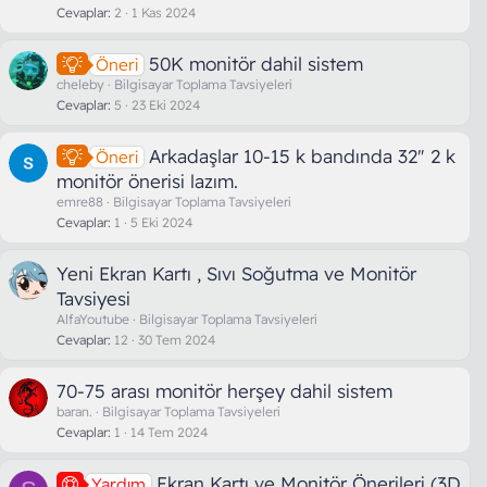
Cevaplar
2
1 Kas 2024
50K monitör dahil sistem
Öneri
cheleby
Bilgisayar Toplama Tavsiyeleri
Cevaplar
5
23 Eki 2024
Arkadaşlar 10-15 k bandında 32" 2 k
Öneri
monitör önerisi lazım.
emre88
Bilgisayar Toplama Tavsiyeleri
Cevaplar
1
5 Eki 2024
Yeni Ekran Kartı , Sıvı Soğutma ve Monitör
Tavsiyesi
AlfaYoutube
Bilgisayar Toplama Tavsiyeleri
Cevaplar
12
30 Tem 2024
70-75 arası monitör herşey dahil sistem
baran.
Bilgisayar Toplama Tavsiyeleri
Cevaplar
1
14 Tem 2024
Ekran Kartı ve Monitör Önerileri (3D
Yardım