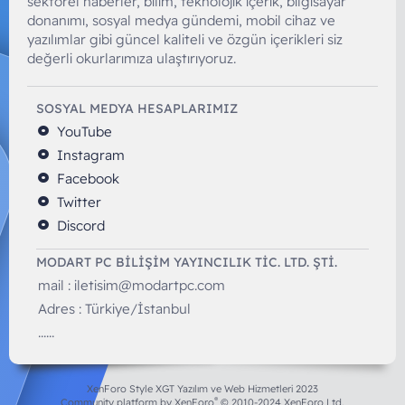
sektörel haberler, bilim, teknolojik içerik, bilgisayar
donanımı, sosyal medya gündemi, mobil cihaz ve
yazılımlar gibi güncel kaliteli ve özgün içerikleri siz
değerli okurlarımıza ulaştırıyoruz.
SOSYAL MEDYA HESAPLARIMIZ
YouTube
Instagram
Facebook
Twitter
Discord
MODART PC BILIŞIM YAYINCILIK TİC. LTD. ŞTİ.
mail :
iletisim@modartpc.com
Adres : Türkiye/İstanbul
......
XenForo Style XGT Yazılım ve Web Hizmetleri 2023
®
Community platform by XenForo
© 2010-2024 XenForo Ltd.