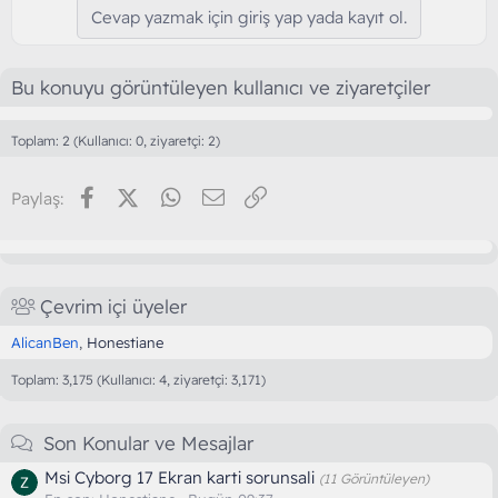
i
Cevap yazmak için giriş yap yada kayıt ol.
l
e
r
:
Bu konuyu görüntüleyen kullanıcı ve ziyaretçiler
Toplam: 2 (Kullanıcı: 0, ziyaretçi: 2)
Facebook
X (Twitter)
WhatsApp
E-posta
Link
Paylaş:
Çevrim içi üyeler
AlicanBen
Honestiane
Toplam: 3,175 (Kullanıcı: 4, ziyaretçi: 3,171)
Son Konular ve Mesajlar
Msi Cyborg 17 Ekran karti sorunsali
(11 Görüntüleyen)