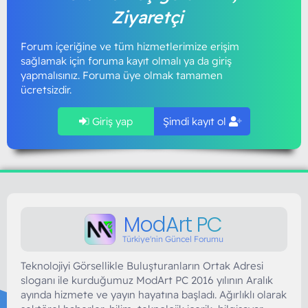
Ziyaretçi
Forum içeriğine ve tüm hizmetlerimize erişim
sağlamak için foruma kayıt olmalı ya da giriş
yapmalısınız. Foruma üye olmak tamamen
ücretsizdir.
Giriş yap
Şimdi kayıt ol
ModArt PC
Türkiye'nin Güncel Forumu
Teknolojiyi Görsellikle Buluşturanların Ortak Adresi
sloganı ile kurduğumuz ModArt PC 2016 yılının Aralık
ayında hizmete ve yayın hayatına başladı. Ağırlıklı olarak