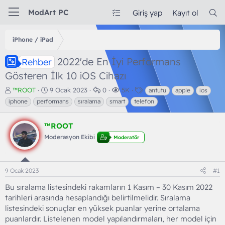
ModArt PC
Giriş yap
Kayıt ol
iPhone / iPad
2022'de En İyi Performans
Rehber
Gösteren İlk 10 iOS Cihazı
K
B
C
G
E
™ROOT
9 Ocak 2023
0
5K
antutu
apple
ios
o
a
e
ö
t
iphone
performans
sıralama
smart
telefon
n
ş
v
r
i
b
l
a
ü
k
™ROOT
u
a
p
n
e
y
n
l
t
t
Moderasyon Ekibi
Moderatör
u
g
a
ü
l
b
ı
r
l
e
a
ç
e
r
9 Ocak 2023
#1
ş
t
m
l
a
e
Bu sıralama listesindeki rakamların 1 Kasım – 30 Kasım 2022
a
r
tarihleri arasında hesaplandığı belirtilmelidir. Sıralama
t
i
a
h
listesindeki sonuçlar en yüksek puanlar yerine ortalama
n
i
puanlardır. Listelenen model yapılandırmaları, her model için