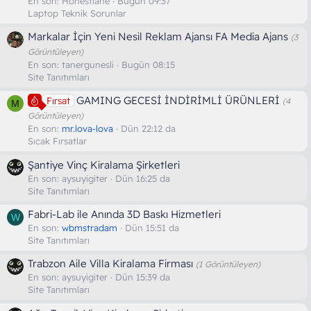
En son:
Honestiane
Bugün 09:37
Laptop Teknik Sorunlar
Markalar İçin Yeni Nesil Reklam Ajansı FA Media Ajans
(3
Görüntüleyen)
En son:
tanergunesli
Bugün 08:15
Site Tanıtımları
GAMING GECESİ İNDİRİMLİ ÜRÜNLERİ
Fırsat
(4
M
Görüntüleyen)
En son:
mr.lova-lova
Dün 22:12 da
Sıcak Fırsatlar
Şantiye Vinç Kiralama Şirketleri
En son:
aysuyigiter
Dün 16:25 da
Site Tanıtımları
Fabri-Lab ile Anında 3D Baskı Hizmetleri
W
En son:
wbmstradam
Dün 15:51 da
Site Tanıtımları
Trabzon Aile Villa Kiralama Firması
(1 Görüntüleyen)
En son:
aysuyigiter
Dün 15:39 da
Site Tanıtımları