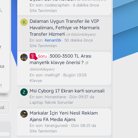
En son:
codescaptain
6 dakika önce
,
Site Tanıtımları
Dalaman Uygun Transfer ile VIP
K
Havalimanı, Fethiye ve Marmaris
Transfer Hizmeti
(4 Görüntüleyen)
En son:
Kenan06
50 dakika önce
Site Tanıtımları
r
3000-3500 TL Arası
Soru
manyetik klavye önerisi ?
(8
sa
Görüntüleyen)
En son:
melihglf
Bugün 13:03
Klavye
!
Msi Cyborg 17 Ekran karti sorunsali
En son:
Honestiane
Dün 09:37 da
Laptop Teknik Sorunlar
ol.
Markalar İçin Yeni Nesil Reklam
Ajansı FA Media Ajans
En son:
tanergunesli
Dün 08:15 da
Site Tanıtımları