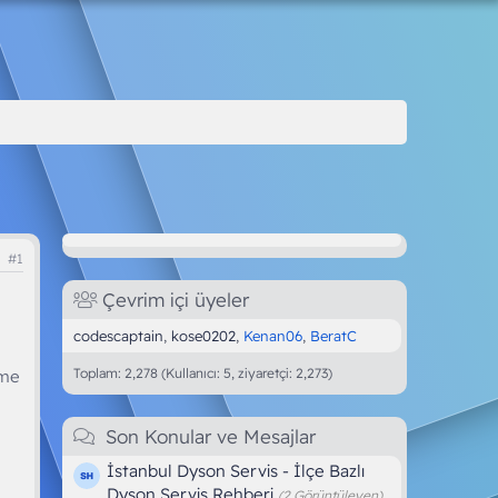
#1
Çevrim içi üyeler
codescaptain
kose0202
Kenan06
BeratC
Toplam: 2,278 (Kullanıcı: 5, ziyaretçi: 2,273)
eme
Son Konular ve Mesajlar
İstanbul Dyson Servis - İlçe Bazlı
Dyson Servis Rehberi
(2 Görüntüleyen)