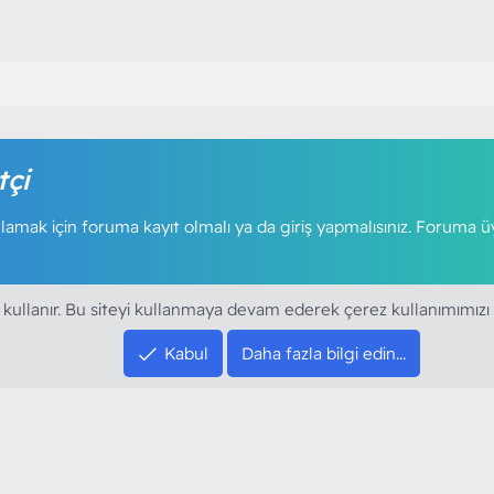
tçi
amak için foruma kayıt olmalı ya da giriş yapmalısınız. Foruma ü
 kullanır. Bu siteyi kullanmaya devam ederek çerez kullanımımızı
Kabul
Daha fazla bilgi edin…
SOSYAL MEDYA HE
YouTube
Instagram
resi sloganı ile kurduğumuz ModArt PC 2016
Facebook