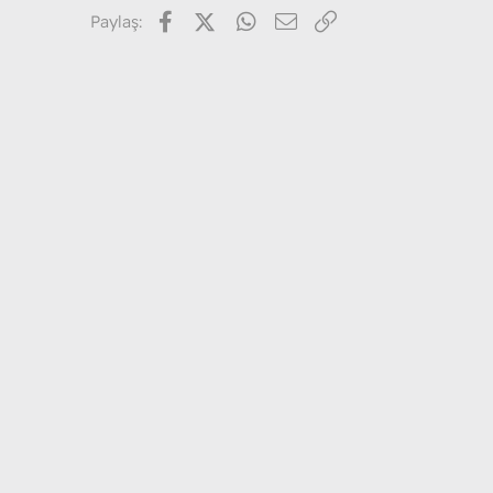
Facebook
X (Twitter)
WhatsApp
E-posta
Link
Paylaş: