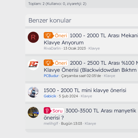
Toplam: 2 (Kullanıcı: 0, ziyaretçi: 2)
Benzer konular
1000 - 2000 TL Arası Mekan
Öneri
R
Klavye Arıyorum
RivaDarlin
13 Ocak 2023
Klavye
2000 - 2500 TL Arası %100 
Öneri
Klavye Önerisi (Blackwidowdan Bıktım 
PCBudur
Çarşamba saat 02:05'de
Klavye
1500 - 2000 TL mini klavye önerisi
Gabicik
5 Şub 2024
Klavye
3000-3500 TL Arası manyetik 
Soru
önerisi ?
melihglf
Bugün 13:03
Klavye