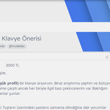
 Klavye Önerisi
urac
@modartpc
2000 TL
lar,
şük profil)
bir klavye arıyorum. Biraz araştırma yaptım ve bütç
 çarptı ancak her biriyle ilgili bazı çekincelerim var. Baktığım
nlar şunlar:
:
Tuşların üzerindeki yazıların zamanla silindiğine dair yorumlar