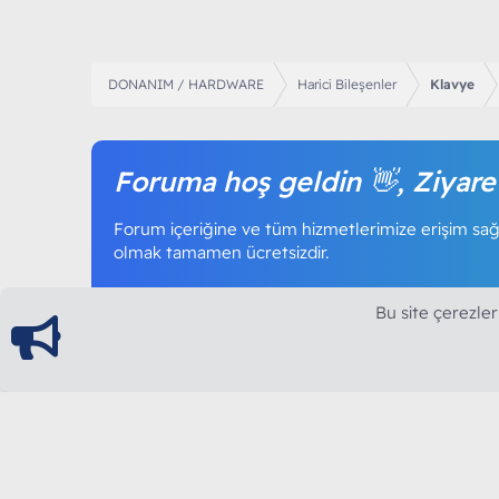
DONANIM / HARDWARE
Harici Bileşenler
Klavye
Foruma hoş geldin 👋, Ziyare
Forum içeriğine ve tüm hizmetlerimize erişim sağl
olmak tamamen ücretsizdir.
Bu site çerezler
ModArt PC
Türkiye'nin Güncel Forumu
Teknolojiyi Görsellikle Buluşturanların Ortak Ad