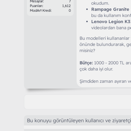
Mesajlar
7
okudum.
Puanları
1,612
Rampage Granite 
ModArt Kredi
0
bu da kullanım kon
Lenovo Legion K3
videolardan bana pe
Bu modelleri kullananlar 
önünde bulundurarak, ger
misiniz?
Bütçe:
1000 - 2000 TL ara
çok daha iyi olur.
Şimdiden zaman ayıran ve
Bu konuyu görüntüleyen kullanıcı ve ziyaretçi