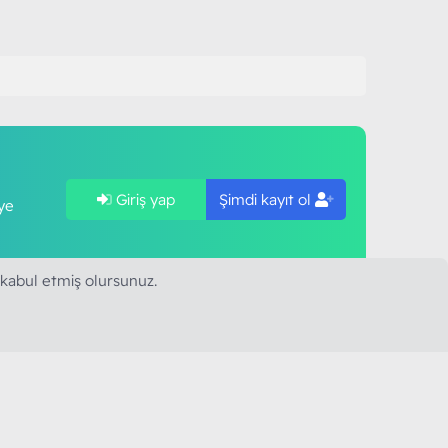
Giriş yap
Şimdi kayıt ol
ye
 kabul etmiş olursunuz.
SAPLARIMIZ
MODART PC BILIŞIM
YAYINCILIK TİC. LTD. ŞTİ.
mail :
iletisim@modartpc.com
Adres : Türkiye/İstanbul