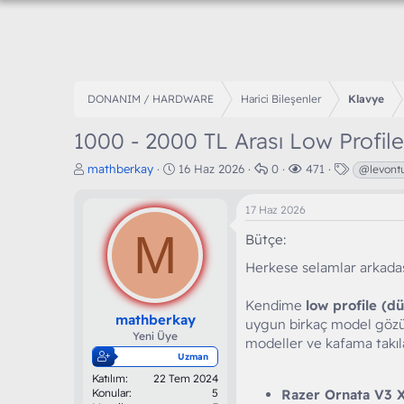
DONANIM / HARDWARE
Harici Bileşenler
Klavye
1000 - 2000 TL Arası Low Profile
K
B
C
G
E
mathberkay
16 Haz 2026
0
471
@levont
o
a
e
ö
t
n
ş
v
r
i
17 Haz 2026
b
l
a
ü
k
u
M
a
p
n
e
Bütçe
y
n
l
t
t
u
g
a
ü
l
Herkese selamlar arkadaş
b
ı
r
l
e
a
ç
e
r
Kendime
low profile (dü
ş
t
m
mathberkay
uygun birkaç model gözüme
l
a
e
Yeni Üye
modeller ve kafama takıla
a
r
Uzman
t
i
Katılım
22 Tem 2024
a
h
Konular
5
Razer Ornata V3 X
n
i