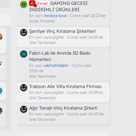
GAMING GECESİ
Fırsat
M
İNDİRİMLİ ÜRÜNLERİ
En son:
mr.lova-lova
Cuma saat 22:12'de
Sıcak Fırsatlar
Şantiye Vinç Kiralama Şirketleri
En son:
aysuyigiter
Cuma saat 16:25'de
Site Tanıtımları
Fabri-Lab ile Anında 3D Baskı
W
Hizmetleri
En son:
wbmstradam
Cuma saat
15:51'de
Site Tanıtımları
Trabzon Aile Villa Kiralama Firması
M
En son:
aysuyigiter
Cuma saat 15:39'de
Site Tanıtımları
Ağır Tonajlı Vinç Kiralama Şirketi
En son:
aysuyigiter
Cuma saat 14:43'de
Site Tanıtımları