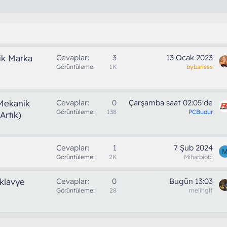
ik Marka
Cevaplar
3
13 Ocak 2023
Görüntüleme
1K
bybarisss
Mekanik
Cevaplar
0
Çarşamba saat 02:05'de
Görüntüleme
138
PCBudur
Artık)
Cevaplar
1
7 Şub 2024
Görüntüleme
2K
Miharbiobi
klavye
Cevaplar
0
Bugün 13:03
Görüntüleme
28
melihglf