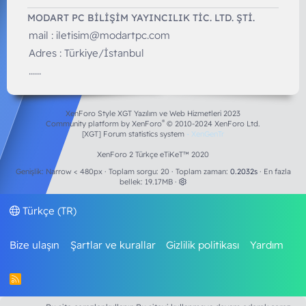
MODART PC BILIŞIM YAYINCILIK TİC. LTD. ŞTİ.
mail :
iletisim@modartpc.com
Adres : Türkiye/İstanbul
......
XenForo Style XGT Yazılım ve Web Hizmetleri 2023
®
Community platform by XenForo
© 2010-2024 XenForo Ltd.
[XGT] Forum statistics system
- XenGenTr
XenForo 2 Türkçe eTiKeT™ 2020
Genişlik
Toplam sorgu
20
Toplam zaman
0.2032s
En fazla
bellek
19.17MB
Türkçe (TR)
Bize ulaşın
Şartlar ve kurallar
Gizlilik politikası
Yardım
R
S
S