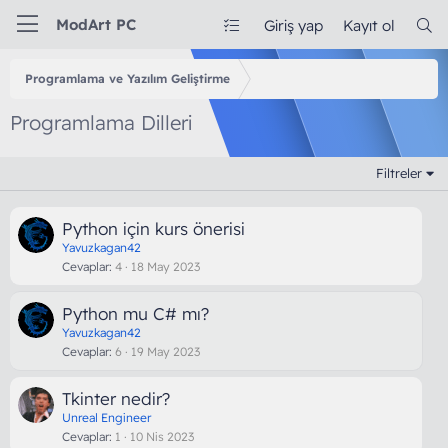
ModArt PC
Giriş yap
Kayıt ol
Programlama ve Yazılım Geliştirme
Programlama Dilleri
Filtreler
Python için kurs önerisi
Yavuzkagan42
Cevaplar
4
18 May 2023
Python mu C# mı?
Yavuzkagan42
Cevaplar
6
19 May 2023
Tkinter nedir?
Unreal Engineer
Cevaplar
1
10 Nis 2023