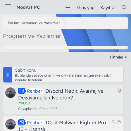
ModArt PC
Giriş yap
Kayıt ol
İşletim Sistemleri ve Yazılımlar
Program ve Yazılımlar
Filtreler
Sabit konu
Bu alanda sadece önemli ve dikkate alınması gereken sabit
konular listelenir
S
Discord Nedir, Avantaj ve
Rehber
a
Dezavantajları Nelerdir?
b
™ROOT
i
Cevaplar
0
17 Mar 2023
t
S
S
IObit Malware Fighter Pro
Rehber
a
o
10 - Lisanslı