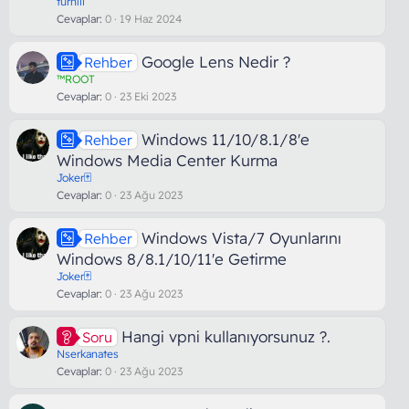
turhill
Cevaplar
0
19 Haz 2024
Google Lens Nedir ?
Rehber
™ROOT
Cevaplar
0
23 Eki 2023
Windows 11/10/8.1/8'e
Rehber
Windows Media Center Kurma
Joker🃏
Cevaplar
0
23 Ağu 2023
Windows Vista/7 Oyunlarını
Rehber
Windows 8/8.1/10/11'e Getirme
Joker🃏
Cevaplar
0
23 Ağu 2023
Hangi vpni kullanıyorsunuz ?.
Soru
Nserkanates
Cevaplar
0
23 Ağu 2023