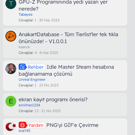
GPU-Z Programınında yedi yazan yer
T
nerede?
Tabayea
Cevaplar
1
30 Haz 2023
AnakartDatabase - Tüm Tierlist'ler tek tıkla
önünüzde! - V1.0.0.1
kaanck
Cevaplar
4
8 Haz 2023
Idle Master Steam hesabına
Rehber
bağlanamama çözümü
Unreal Engineer
Cevaplar
1
23 Nis 2023
ekran kayıt programı önerisi?
E
emirhan1234
Cevaplar
12
21 Nis 2023
PNG'yi GİF'e Çevirme
Yardım
kral745