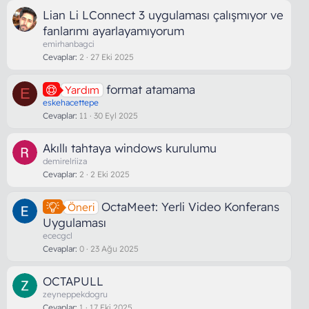
Lian Li LConnect 3 uygulaması çalışmıyor ve
fanlarımı ayarlayamıyorum
emirhanbagci
Cevaplar
2
27 Eki 2025
format atamama
Yardım
E
eskehacettepe
Cevaplar
11
30 Eyl 2025
Akıllı tahtaya windows kurulumu
demirelriiza
Cevaplar
2
2 Eki 2025
OctaMeet: Yerli Video Konferans
Öneri
Uygulaması
ececgcl
Cevaplar
0
23 Ağu 2025
OCTAPULL
zeyneppekdogru
Cevaplar
1
17 Eki 2025