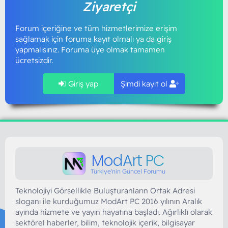
Ziyaretçi
Forum içeriğine ve tüm hizmetlerimize erişim
sağlamak için foruma kayıt olmalı ya da giriş
yapmalısınız. Foruma üye olmak tamamen
ücretsizdir.
Giriş yap
Şimdi kayıt ol
ModArt PC
Türkiye'nin Güncel Forumu
Teknolojiyi Görsellikle Buluşturanların Ortak Adresi
sloganı ile kurduğumuz ModArt PC 2016 yılının Aralık
ayında hizmete ve yayın hayatına başladı. Ağırlıklı olarak
sektörel haberler, bilim, teknolojik içerik, bilgisayar