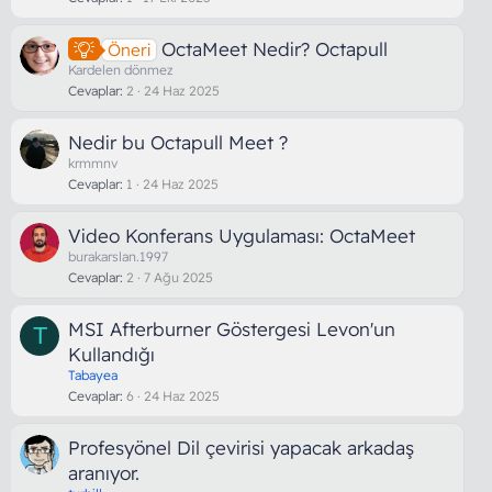
OctaMeet Nedir? Octapull
Öneri
Kardelen dönmez
Cevaplar
2
24 Haz 2025
Nedir bu Octapull Meet ?
krmmnv
Cevaplar
1
24 Haz 2025
Video Konferans Uygulaması: OctaMeet
burakarslan.1997
Cevaplar
2
7 Ağu 2025
MSI Afterburner Göstergesi Levon'un
T
Kullandığı
Tabayea
Cevaplar
6
24 Haz 2025
Profesyönel Dil çevirisi yapacak arkadaş
aranıyor.