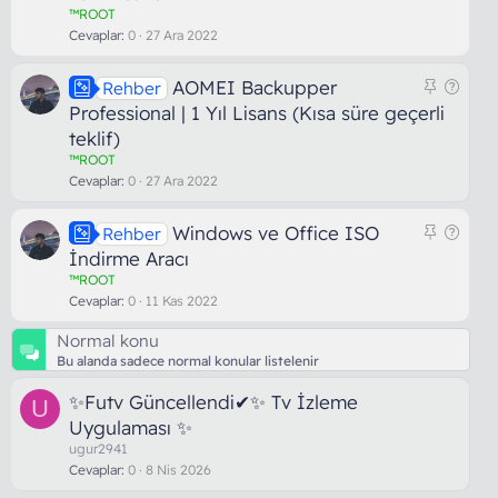
b
r
™ROOT
i
u
Cevaplar
0
27 Ara 2022
t
S
S
AOMEI Backupper
Rehber
a
o
Professional | 1 Yıl Lisans (Kısa süre geçerli
b
r
teklif)
i
u
™ROOT
t
Cevaplar
0
27 Ara 2022
S
S
Windows ve Office ISO
Rehber
a
o
İndirme Aracı
b
r
™ROOT
i
u
Cevaplar
0
11 Kas 2022
t
Normal konu
Bu alanda sadece normal konular listelenir
✨Futv Güncellendi✔✨ Tv İzleme
U
Uygulaması ✨
ugur2941
Cevaplar
0
8 Nis 2026