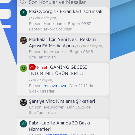
Son Konular ve Mesajlar
Msi Cyborg 17 Ekran karti sorunsali
(1 Görüntüleyen)
En son:
Honestiane
Bugün 09:37
Laptop Teknik Sorunlar
Markalar İçin Yeni Nesil Reklam
Ajansı FA Media Ajans
(1 Görüntüleyen)
En son:
tanergunesli
Bugün 08:15
Site Tanıtımları
GAMING GECESİ
Fırsat
M
İNDİRİMLİ ÜRÜNLERİ
(1
Görüntüleyen)
En son:
mr.lova-lova
Dün 22:12 da
Sıcak Fırsatlar
Şantiye Vinç Kiralama Şirketleri
En son:
aysuyigiter
Dün 16:25 da
Site Tanıtımları
Fabri-Lab ile Anında 3D Baskı
W
Hizmetleri
En son:
wbmstradam
Dün 15:51 da