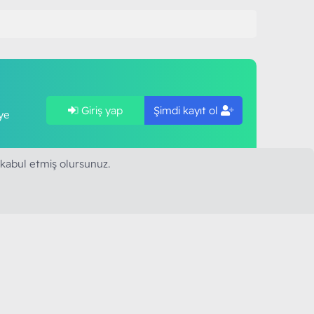
Giriş yap
Şimdi kayıt ol
ye
 kabul etmiş olursunuz.
SAPLARIMIZ
MODART PC BILIŞIM
YAYINCILIK TİC. LTD. ŞTİ.
mail :
iletisim@modartpc.com
Adres : Türkiye/İstanbul
......