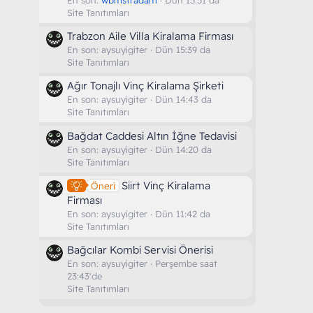
Site Tanıtımları
Trabzon Aile Villa Kiralama Firması
En son:
aysuyigiter
Dün 15:39 da
Site Tanıtımları
Ağır Tonajlı Vinç Kiralama Şirketi
En son:
aysuyigiter
Dün 14:43 da
Site Tanıtımları
Bağdat Caddesi Altın İğne Tedavisi
En son:
aysuyigiter
Dün 14:20 da
Site Tanıtımları
Siirt Vinç Kiralama
Öneri
Firması
En son:
aysuyigiter
Dün 11:42 da
Site Tanıtımları
Bağcılar Kombi Servisi Önerisi
En son:
aysuyigiter
Perşembe saat
23:43'de
Site Tanıtımları