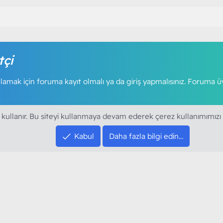
tçi
amak için foruma kayıt olmalı ya da giriş yapmalısınız. Foruma ü
 kullanır. Bu siteyi kullanmaya devam ederek çerez kullanımımızı
Kabul
Daha fazla bilgi edin…
SOSYAL MEDYA HE
YouTube
Instagram
resi sloganı ile kurduğumuz ModArt PC 2016
Facebook
dı. Ağırlıklı olarak sektörel haberler, bilim,
Twitter
ya gündemi, mobil cihaz ve yazılımlar gibi