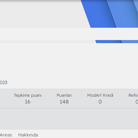
2023
Tepkime puanı
Puanları
ModArt Kredi
Refe
16
148
0
 Areas
Hakkında