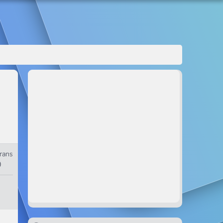
rans
0