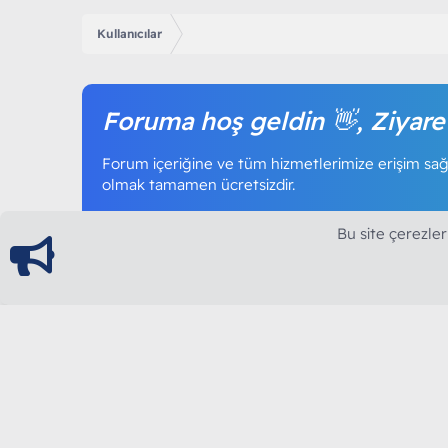
Kullanıcılar
Foruma hoş geldin 👋, Ziyare
Forum içeriğine ve tüm hizmetlerimize erişim sağl
olmak tamamen ücretsizdir.
Bu site çerezler
ModArt PC
Türkiye'nin Güncel Forumu
Teknolojiyi Görsellikle Buluşturanların Ortak Ad
yılının Aralık ayında hizmete ve yayın hayatına başla
teknolojik içerik, bilgisayar donanımı, sosyal med