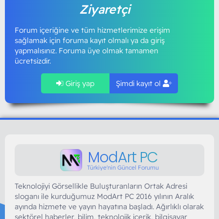
Ziyaretçi
Forum içeriğine ve tüm hizmetlerimize erişim
sağlamak için foruma kayıt olmalı ya da giriş
yapmalısınız. Foruma üye olmak tamamen
ücretsizdir.
Giriş yap
Şimdi kayıt ol
ModArt PC
Türkiye'nin Güncel Forumu
Teknolojiyi Görsellikle Buluşturanların Ortak Adresi
sloganı ile kurduğumuz ModArt PC 2016 yılının Aralık
ayında hizmete ve yayın hayatına başladı. Ağırlıklı olarak
sektörel haberler, bilim, teknolojik içerik, bilgisayar