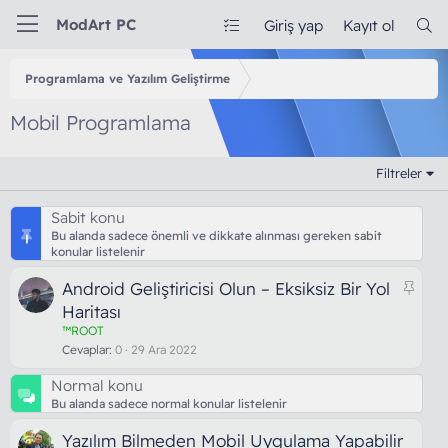
ModArt PC
Giriş yap
Kayıt ol
Programlama ve Yazılım Geliştirme
Mobil Programlama
Filtreler
Sabit konu
Bu alanda sadece önemli ve dikkate alınması gereken sabit
konular listelenir
S
Android Geliştiricisi Olun – Eksiksiz Bir Yol
a
Haritası
b
™ROOT
i
Cevaplar
0
29 Ara 2022
t
Normal konu
Bu alanda sadece normal konular listelenir
Yazılım Bilmeden Mobil Uygulama Yapabilir