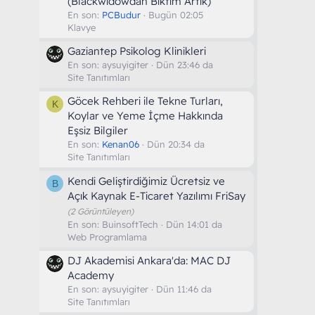
(Blackwidowdan Bıktım Artık)
En son:
PCBudur
Bugün 02:05
Klavye
Gaziantep Psikolog Klinikleri
En son:
aysuyigiter
Dün 23:46 da
Site Tanıtımları
Göcek Rehberi ile Tekne Turları,
K
Koylar ve Yeme İçme Hakkında
Eşsiz Bilgiler
En son:
Kenan06
Dün 20:34 da
Site Tanıtımları
Kendi Geliştirdiğimiz Ücretsiz ve
B
Açık Kaynak E-Ticaret Yazılımı FriSay
(2 Görüntüleyen)
En son:
BuinsoftTech
Dün 14:01 da
Web Programlama
DJ Akademisi Ankara'da: MAC DJ
Academy
En son:
aysuyigiter
Dün 11:46 da
Site Tanıtımları