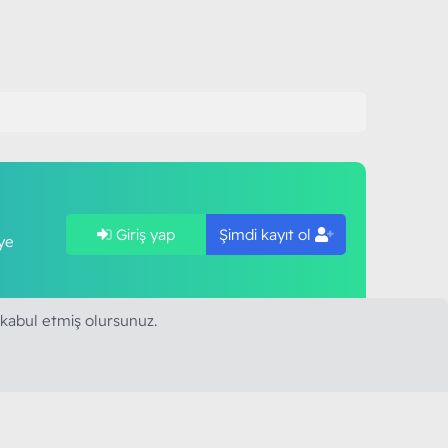
Giriş yap
Şimdi kayıt ol
ye
 kabul etmiş olursunuz.
SAPLARIMIZ
MODART PC BILIŞIM
YAYINCILIK TİC. LTD. ŞTİ.