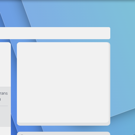
rans
0