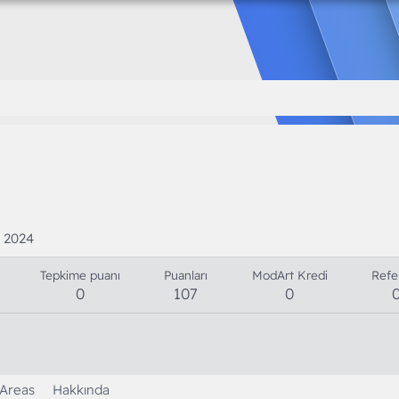
 2024
Tepkime puanı
Puanları
ModArt Kredi
Refe
0
107
0
 Areas
Hakkında