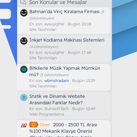
Son Konular ve Mesajlar
Batman’da Vinç Kiralama Firması
(5
Görüntüleyen)
En son:
aysuyigiter
Bugün 20:18
Site Tanıtımları
İnkjet Kodlama Makinası Sistemleri
(4 Görüntüleyen)
En son:
aysuyigiter
Bugün 17:48
Site Tanıtımları
Bitkilerle Müzik Yapmak Mümkün
W
mü?
(5 Görüntüleyen)
En son:
wbmstradam
Bugün 15:29
Site Tanıtımları
Statik ve Dinamik Website
B
Arasındaki Farklar Nedir?
En son:
BuinsoftTech
Bugün 12:49
Web Programlama
2000 - 2500 TL Arası
Öneri
%100 Mekanik Klavye Önerisi