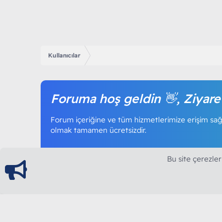
Kullanıcılar
Foruma hoş geldin 👋, Ziyare
Forum içeriğine ve tüm hizmetlerimize erişim sağl
olmak tamamen ücretsizdir.
Bu site çerezler
ModArt PC
Türkiye'nin Güncel Forumu