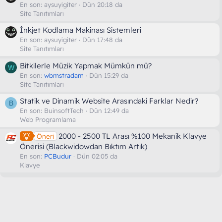
En son:
aysuyigiter
Dün 20:18 da
Site Tanıtımları
İnkjet Kodlama Makinası Sistemleri
En son:
aysuyigiter
Dün 17:48 da
Site Tanıtımları
Bitkilerle Müzik Yapmak Mümkün mü?
W
En son:
wbmstradam
Dün 15:29 da
Site Tanıtımları
Statik ve Dinamik Website Arasındaki Farklar Nedir?
B
En son:
BuinsoftTech
Dün 12:49 da
Web Programlama
2000 - 2500 TL Arası %100 Mekanik Klavye
Öneri
Önerisi (Blackwidowdan Bıktım Artık)
En son:
PCBudur
Dün 02:05 da
Klavye