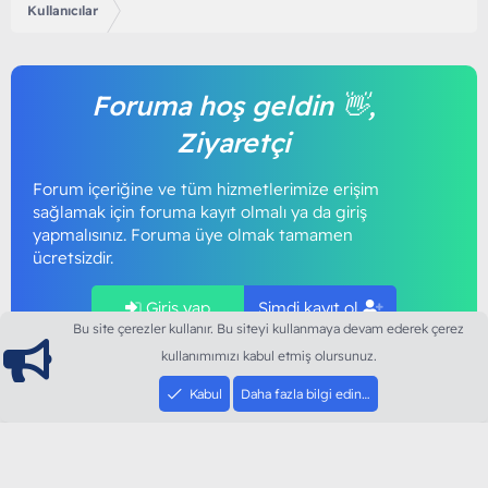
Kullanıcılar
Foruma hoş geldin 👋,
Ziyaretçi
Forum içeriğine ve tüm hizmetlerimize erişim
sağlamak için foruma kayıt olmalı ya da giriş
yapmalısınız. Foruma üye olmak tamamen
ücretsizdir.
Giriş yap
Şimdi kayıt ol
Bu site çerezler kullanır. Bu siteyi kullanmaya devam ederek çerez
kullanımımızı kabul etmiş olursunuz.
Kabul
Daha fazla bilgi edin…
ModArt PC