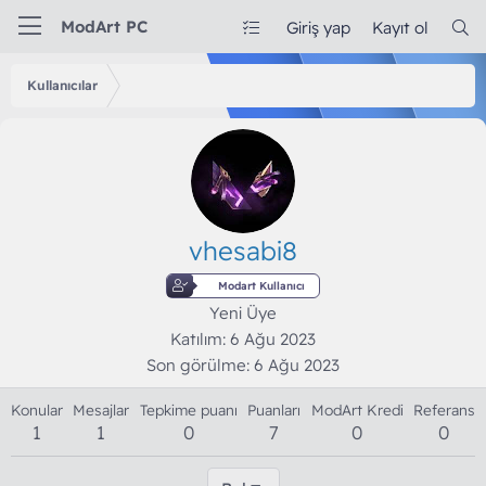
ModArt PC
Giriş yap
Kayıt ol
Kullanıcılar
vhesabi8
Modart Kullanıcı
Yeni Üye
Katılım
6 Ağu 2023
Son görülme
6 Ağu 2023
Konular
Mesajlar
Tepkime puanı
Puanları
ModArt Kredi
Referans
1
1
0
7
0
0