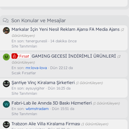
Son Konular ve Mesajlar
Markalar İçin Yeni Nesil Reklam Ajansı FA Media Ajans
(2
Görüntüleyen)
En son:
tanergunesli
14 dakika önce
Site Tanıtımları
GAMING GECESİ İNDİRİMLİ ÜRÜNLERİ
Fırsat
(2
M
Görüntüleyen)
En son:
mr.lova-lova
Dün 22:12 da
Sıcak Fırsatlar
Şantiye Vinç Kiralama Şirketleri
(1 Görüntüleyen)
En son:
aysuyigiter
Dün 16:25 da
Site Tanıtımları
Fabri-Lab ile Anında 3D Baskı Hizmetleri
(1 Görüntüleyen)
W
En son:
wbmstradam
Dün 15:51 da
Site Tanıtımları
Trabzon Aile Villa Kiralama Firması
(1 Görüntüleyen)