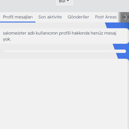
Bul
Profil mesajları
Son aktivite
Gönderiler
Post Areas
Ha
salomeister adlı kullanıcının profili hakkında henüz mesaj
yok.