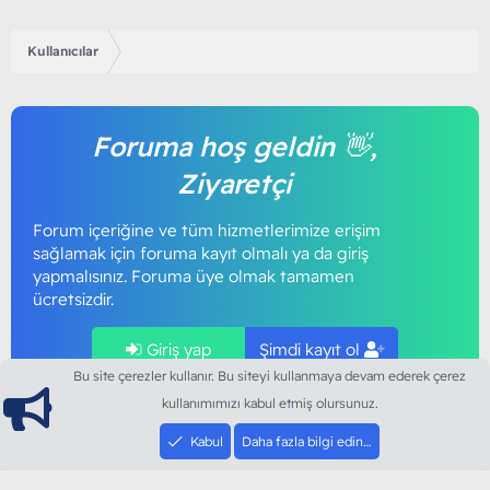
Kullanıcılar
Foruma hoş geldin 👋,
Ziyaretçi
Forum içeriğine ve tüm hizmetlerimize erişim
sağlamak için foruma kayıt olmalı ya da giriş
yapmalısınız. Foruma üye olmak tamamen
ücretsizdir.
Giriş yap
Şimdi kayıt ol
Bu site çerezler kullanır. Bu siteyi kullanmaya devam ederek çerez
kullanımımızı kabul etmiş olursunuz.
Kabul
Daha fazla bilgi edin…