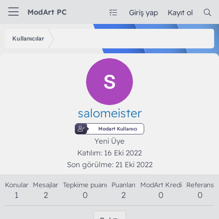
ModArt PC
Giriş yap
Kayıt ol
Kullanıcılar
salomeister
Modart Kullanıcı
Yeni Üye
Katılım
16 Eki 2022
Son görülme
21 Eki 2022
Konular
Mesajlar
Tepkime puanı
Puanları
ModArt Kredi
Referans
1
2
0
2
0
0