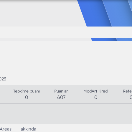
2023
Tepkime puanı
Puanları
ModArt Kredi
Refe
0
607
0
 Areas
Hakkında