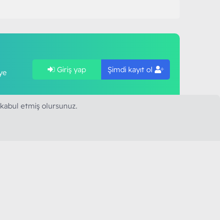
Giriş yap
Şimdi kayıt ol
ye
 kabul etmiş olursunuz.
SAPLARIMIZ
MODART PC BILIŞIM
YAYINCILIK TİC. LTD. ŞTİ.
mail :
iletisim@modartpc.com
Adres : Türkiye/İstanbul
......