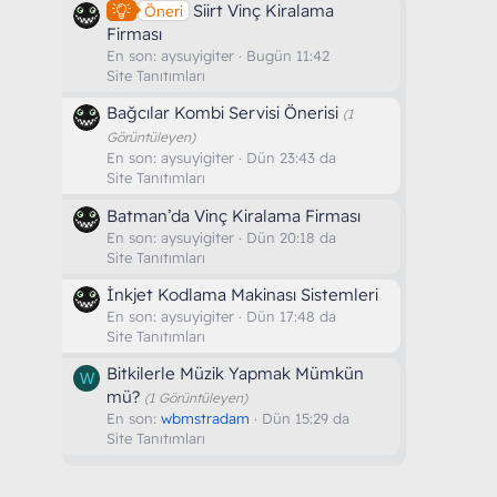
Siirt Vinç Kiralama
Öneri
Firması
En son:
aysuyigiter
Bugün 11:42
Site Tanıtımları
Bağcılar Kombi Servisi Önerisi
(1
Görüntüleyen)
En son:
aysuyigiter
Dün 23:43 da
Site Tanıtımları
Batman’da Vinç Kiralama Firması
En son:
aysuyigiter
Dün 20:18 da
Site Tanıtımları
İnkjet Kodlama Makinası Sistemleri
En son:
aysuyigiter
Dün 17:48 da
Site Tanıtımları
Bitkilerle Müzik Yapmak Mümkün
W
mü?
(1 Görüntüleyen)
En son:
wbmstradam
Dün 15:29 da
Site Tanıtımları