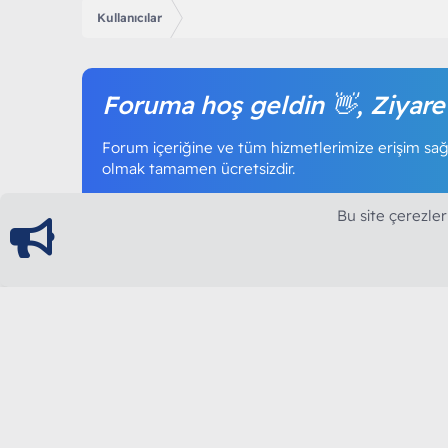
Kullanıcılar
Foruma hoş geldin 👋, Ziyare
Forum içeriğine ve tüm hizmetlerimize erişim sağl
olmak tamamen ücretsizdir.
Bu site çerezler
ModArt PC
Türkiye'nin Güncel Forumu
Teknolojiyi Görsellikle Buluşturanların Ortak Ad
yılının Aralık ayında hizmete ve yayın hayatına başla
teknolojik içerik, bilgisayar donanımı, sosyal med
güncel kaliteli ve özgün içerikleri siz değerli okurl