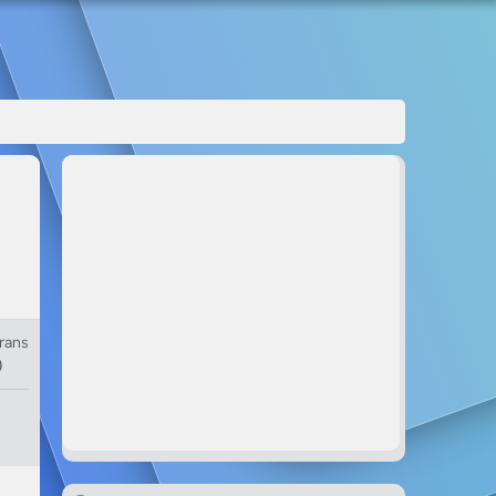
rans
0