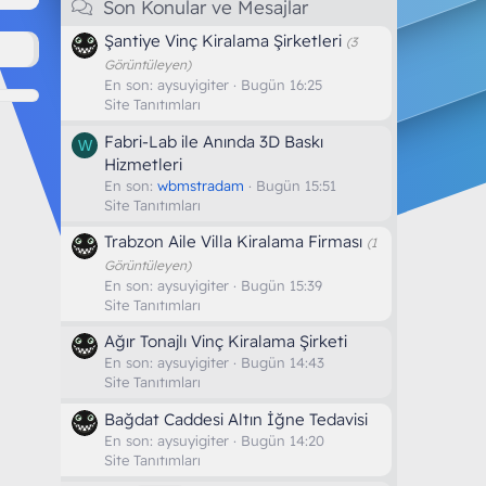
Son Konular ve Mesajlar
Şantiye Vinç Kiralama Şirketleri
(3
Görüntüleyen)
En son:
aysuyigiter
Bugün 16:25
Site Tanıtımları
Fabri-Lab ile Anında 3D Baskı
W
Hizmetleri
En son:
wbmstradam
Bugün 15:51
Site Tanıtımları
Trabzon Aile Villa Kiralama Firması
(1
Görüntüleyen)
En son:
aysuyigiter
Bugün 15:39
Site Tanıtımları
Ağır Tonajlı Vinç Kiralama Şirketi
En son:
aysuyigiter
Bugün 14:43
Site Tanıtımları
Bağdat Caddesi Altın İğne Tedavisi
En son:
aysuyigiter
Bugün 14:20
Site Tanıtımları