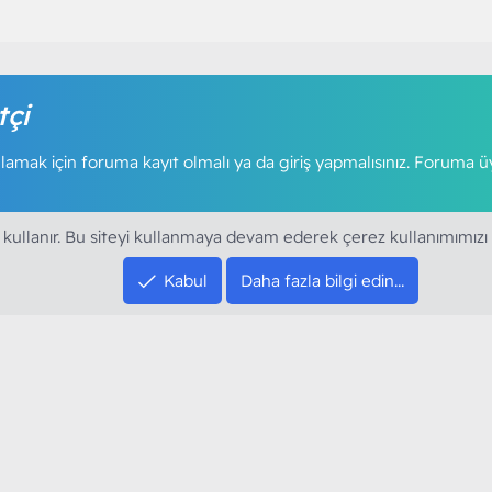
tçi
amak için foruma kayıt olmalı ya da giriş yapmalısınız. Foruma ü
 kullanır. Bu siteyi kullanmaya devam ederek çerez kullanımımızı
Kabul
Daha fazla bilgi edin…
SOSYAL MEDYA HE
YouTube
Instagram
resi sloganı ile kurduğumuz ModArt PC 2016
Facebook
dı. Ağırlıklı olarak sektörel haberler, bilim,
Twitter
ya gündemi, mobil cihaz ve yazılımlar gibi
Discord
arımıza ulaştırıyoruz.