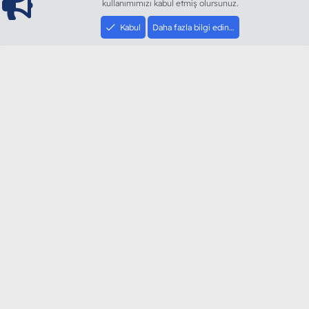
kullanımımızı kabul etmiş olursunuz.
Kabul
Daha fazla bilgi edin…
ModArt PC
Türkiye'nin Güncel Forumu
Teknolojiyi Görsellikle Buluşturanların Ortak Adresi
sloganı ile kurduğumuz ModArt PC 2016 yılının Aralık
ayında hizmete ve yayın hayatına başladı. Ağırlıklı olarak
sektörel haberler, bilim, teknolojik içerik, bilgisayar
donanımı, sosyal medya gündemi, mobil cihaz ve
yazılımlar gibi güncel kaliteli ve özgün içerikleri siz
değerli okurlarımıza ulaştırıyoruz.
SOSYAL MEDYA HESAPLARIMIZ
YouTube
Instagram
Facebook
Twitter