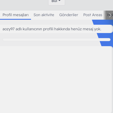
Bul
Profil mesajları
Son aktivite
Gönderiler
Post Areas
Ha
aozy97 adlı kullanıcının profili hakkında henüz mesaj yok.