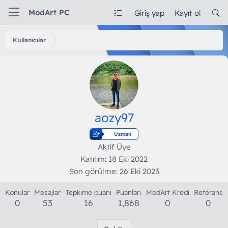
ModArt PC
Giriş yap
Kayıt ol
Kullanıcılar
aozy97
Uzman
Aktif Üye
Katılım
18 Eki 2022
Son görülme
26 Eki 2023
Konular
Mesajlar
Tepkime puanı
Puanları
ModArt Kredi
Referans
0
53
16
1,868
0
0