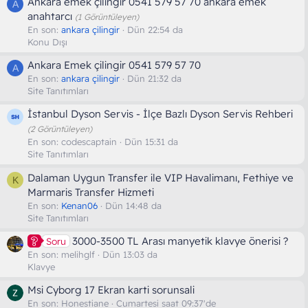
Ankara emek çilingir 0541 579 57 70 ankara emek
A
anahtarcı
(1 Görüntüleyen)
En son:
ankara çilingir
Dün 22:54 da
Konu Dışı
Ankara Emek çilingir 0541 579 57 70
A
En son:
ankara çilingir
Dün 21:32 da
Site Tanıtımları
İstanbul Dyson Servis - İlçe Bazlı Dyson Servis Rehberi
(2 Görüntüleyen)
En son:
codescaptain
Dün 15:31 da
Site Tanıtımları
Dalaman Uygun Transfer ile VIP Havalimanı, Fethiye ve
K
Marmaris Transfer Hizmeti
En son:
Kenan06
Dün 14:48 da
Site Tanıtımları
3000-3500 TL Arası manyetik klavye önerisi ?
Soru
En son:
melihglf
Dün 13:03 da
Klavye
Msi Cyborg 17 Ekran karti sorunsali
En son:
Honestiane
Cumartesi saat 09:37'de