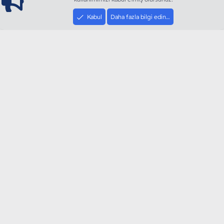
Kabul
Daha fazla bilgi edin…
ModArt PC
Türkiye'nin Güncel Forumu
Teknolojiyi Görsellikle Buluşturanların Ortak Adresi
sloganı ile kurduğumuz ModArt PC 2016 yılının Aralık
ayında hizmete ve yayın hayatına başladı. Ağırlıklı olarak
sektörel haberler, bilim, teknolojik içerik, bilgisayar
donanımı, sosyal medya gündemi, mobil cihaz ve
yazılımlar gibi güncel kaliteli ve özgün içerikleri siz
değerli okurlarımıza ulaştırıyoruz.
SOSYAL MEDYA HESAPLARIMIZ
YouTube
Instagram
Facebook
Twitter