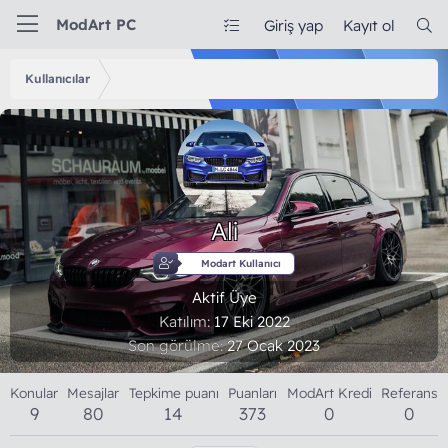
ModArt PC
Giriş yap
Kayıt ol
Kullanıcılar
Ali
Modart Kullanıcı
Aktif Üye
Katılım
17 Eki 2022
Son görülme
27 Ocak 2023
Konular
Mesajlar
Tepkime puanı
Puanları
ModArt Kredi
Referans
9
80
14
373
0
0