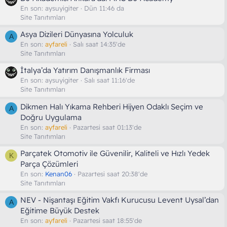
En son:
aysuyigiter
Dün 11:46 da
Site Tanıtımları
Asya Dizileri Dünyasına Yolculuk
A
En son:
ayfareli
Salı saat 14:35'de
Site Tanıtımları
İtalya’da Yatırım Danışmanlık Firması
En son:
aysuyigiter
Salı saat 11:16'de
Site Tanıtımları
Dikmen Halı Yıkama Rehberi Hijyen Odaklı Seçim ve
A
Doğru Uygulama
En son:
ayfareli
Pazartesi saat 01:13'de
Site Tanıtımları
Parçatek Otomotiv ile Güvenilir, Kaliteli ve Hızlı Yedek
K
Parça Çözümleri
En son:
Kenan06
Pazartesi saat 20:38'de
Site Tanıtımları
NEV - Nişantaşı Eğitim Vakfı Kurucusu Levent Uysal’dan
A
Eğitime Büyük Destek
En son:
ayfareli
Pazartesi saat 18:55'de