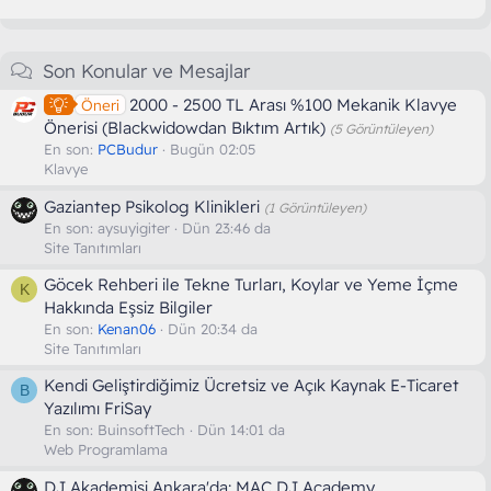
Son Konular ve Mesajlar
2000 - 2500 TL Arası %100 Mekanik Klavye
Öneri
Önerisi (Blackwidowdan Bıktım Artık)
(5 Görüntüleyen)
En son:
PCBudur
Bugün 02:05
Klavye
Gaziantep Psikolog Klinikleri
(1 Görüntüleyen)
En son:
aysuyigiter
Dün 23:46 da
Site Tanıtımları
Göcek Rehberi ile Tekne Turları, Koylar ve Yeme İçme
K
Hakkında Eşsiz Bilgiler
En son:
Kenan06
Dün 20:34 da
Site Tanıtımları
Kendi Geliştirdiğimiz Ücretsiz ve Açık Kaynak E-Ticaret
B
Yazılımı FriSay
En son:
BuinsoftTech
Dün 14:01 da
Web Programlama
DJ Akademisi Ankara'da: MAC DJ Academy