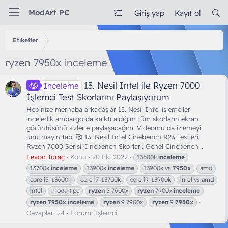
ModArt PC
Giriş yap
Kayıt ol
Etiketler
ryzen 7950x inceleme
13. Nesil Intel ile Ryzen 7000
İnceleme
İşlemci Test Skorlarını Paylaşıyorum
Hepinize merhaba arkadaşlar 13. Nesil Intel işlemcileri
inceledik ambargo da kalktı aldığım tüm skorların ekran
görüntüsünü sizlerle paylaşacağım. Videomu da izlemeyi
unutmayın tabi 🥰 13. Nesil Intel Cinebench R23 Testleri:
Ryzen 7000 Serisi Cinebench Skorları: Genel Cinebench...
Levon Turaç
Konu
20 Eki 2022
13600k
inceleme
13700k
inceleme
13900k
inceleme
13900k vs
7950x
amd
core i5-13600k
core i7-13700k
core i9-13900k
inrel vs amd
intel
modart pc
ryzen
5 7600x
ryzen
7900x
inceleme
ryzen
7950x
inceleme
ryzen
9 7900x
ryzen
9
7950x
Cevaplar: 24
Forum:
İşlemci