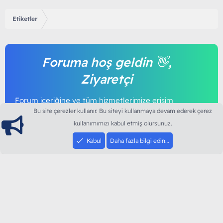
Etiketler
Foruma hoş geldin 👋,
Ziyaretçi
Forum içeriğine ve tüm hizmetlerimize erişim
sağlamak için foruma kayıt olmalı ya da giriş
Bu site çerezler kullanır. Bu siteyi kullanmaya devam ederek çerez
yapmalısınız. Foruma üye olmak tamamen
kullanımımızı kabul etmiş olursunuz.
ücretsizdir.
Kabul
Daha fazla bilgi edin…
Giriş yap
Şimdi kayıt ol