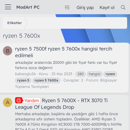
ModArt PC
Giriş yap
Kayıt ol
Etiketler
ryzen 5 7600x
ryzen 5 7500f ryzen 5 7600x hangisi tercih
B
edilmeli
arkadaşlar aralarında 2000tl gibi bir fiyat farkı var bu fiyat
farkına sizce değermi
babaoglu56
Konu
25 Kas 2023
280
hangisi
ryzen
Cevaplar: 2
Forum:
Bilgisayar
ryzen
5
ryzen
5
7600x
Toplama Tavsiyeleri
Ryzen 5 7600X - RTX 3070 Ti
Yardım
A
League Of Legends Drop
Merhaba arkadaşlar, başlıkta da yazdığım gibi 1 hafta önce
arkadaşıma sıfır sistem topladım. Özellikler: AMD Ryzen 5
7600X 4.7GHz Kingston KC3000 1TB 7000-6000MB/s NVMe
PCIe 4.0 m.2 Gen4 SSD 4X Kingston AMD EXPO DDR5