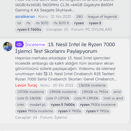
16GB(4x16GB) 5600MHz CL36 =64GB Gigabyte B650M
Gaming X AX Seagate SkyHawk...
azrailkenan
Konu
21 Nis 2023
280
league of legends
lol
rtx
rtx 3070
rtx 3070 ti
ryzen
ryzen
5
Cevaplar: 10
Forum:
PC OYUNLARI
ryzen
5
7600x
13. Nesil Intel ile Ryzen 7000
İnceleme
İşlemci Test Skorlarını Paylaşıyorum
Hepinize merhaba arkadaşlar 13. Nesil Intel işlemcileri
inceledik ambargo da kalktı aldığım tüm skorların ekran
görüntüsünü sizlerle paylaşacağım. Videomu da izlemeyi
unutmayın tabi 🥰 13. Nesil Intel Cinebench R23 Testleri:
Ryzen 7000 Serisi Cinebench Skorları: Genel Cinebench...
Levon Turaç
Konu
20 Eki 2022
13600k inceleme
13700k inceleme
13900k inceleme
13900k vs 7950x
amd
core i5-13600k
core i7-13700k
core i9-13900k
inrel vs amd
intel
modart pc
ryzen
5
7600x
ryzen
7900x inceleme
ryzen
7950x inceleme
ryzen
9 7900x
ryzen
9 7950x
Cevaplar: 24
Forum:
İşlemci