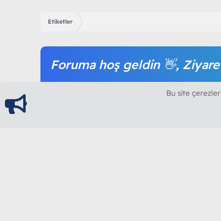
Etiketler
Foruma hoş geldin 👋, Ziyare
Forum içeriğine ve tüm hizmetlerimize erişim sağl
Bu site çerezler
olmak tamamen ücretsizdir.
ModArt PC
Türkiye'nin Güncel Forumu
Teknolojiyi Görsellikle Buluşturanların Ortak Ad
yılının Aralık ayında hizmete ve yayın hayatına başla