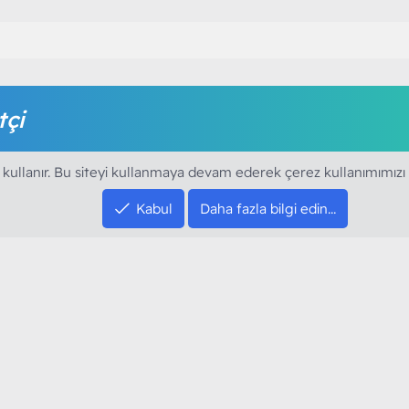
tçi
amak için foruma kayıt olmalı ya da giriş yapmalısınız. Foruma ü
 kullanır. Bu siteyi kullanmaya devam ederek çerez kullanımımızı
Kabul
Daha fazla bilgi edin…
SOSYAL MEDYA HE
YouTube
Instagram
resi sloganı ile kurduğumuz ModArt PC 2016
Facebook
dı. Ağırlıklı olarak sektörel haberler, bilim,
Twitter