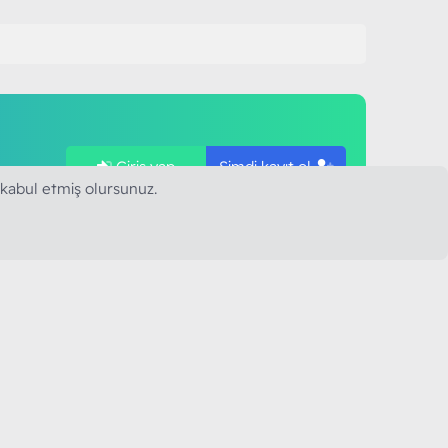
Giriş yap
Şimdi kayıt ol
ye
 kabul etmiş olursunuz.
SAPLARIMIZ
MODART PC BILIŞIM
YAYINCILIK TİC. LTD. ŞTİ.
mail :
iletisim@modartpc.com
Adres : Türkiye/İstanbul
......