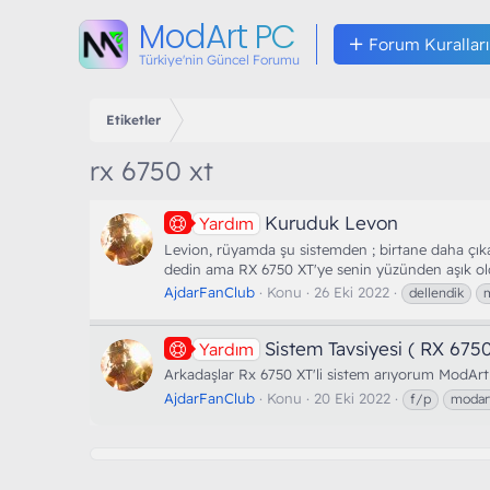
ModArt PC
Forum Kuralları
Türkiye'nin Güncel Forumu
Etiketler
rx 6750 xt
Kuruduk Levon
Yardım
Levion, rüyamda şu sistemden ; birtane daha çıka
dedin ama RX 6750 XT'ye senin yüzünden aşık ol
AjdarFanClub
Konu
26 Eki 2022
dellendik
m
Sistem Tavsiyesi ( RX 675
Yardım
Arkadaşlar Rx 6750 XT'li sistem arıyorum ModArt L
AjdarFanClub
Konu
20 Eki 2022
f/p
modar