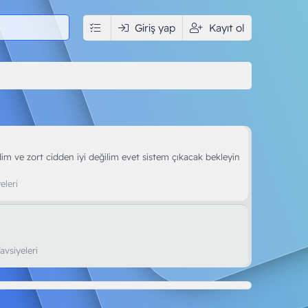
edya
İndir
Giriş yap
Kullanıcılar
Kayıt ol
m ve zort cidden iyi değilim evet sistem çıkacak bekleyin
eleri
avsiyeleri