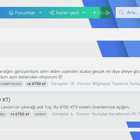
Forumlar
Neler yeni
Destek
M
rdığını görüyordum satın aldım uyandım acaba gerçek mi diye siteye girdi
dum aynı sistemden ıstiyorum 🥺
Cevaplar: 13
Forum:
Bilgisayar Toplama Tavsiy
odart levion
rx
6750
xt
0 XT)
evion'un çıkarağı yok f/p, Rx 6750 XT'li sistem önerilerinize açığım.
Cevaplar: 6
Forum:
Youtube Kanallarının PC T
tpc
rx
6750
xt
sistem