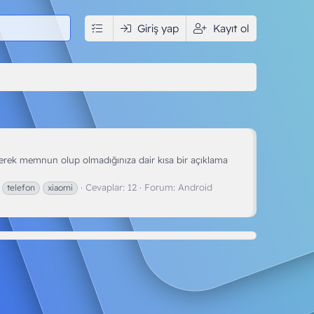
edya
İndir
Giriş yap
Kullanıcılar
Kayıt ol
terek memnun olup olmadığınıza dair kısa bir açıklama
Cevaplar: 12
Forum:
Android
telefon
xiaomi