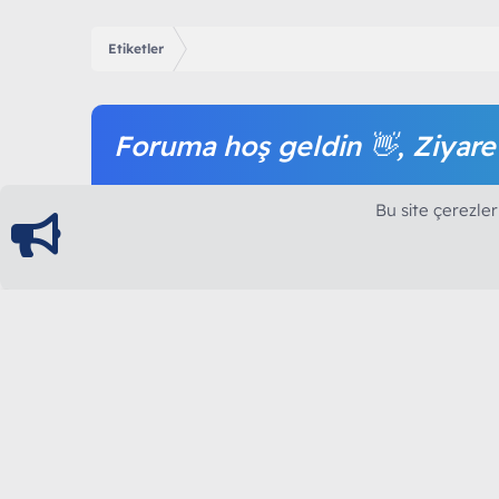
Etiketler
Foruma hoş geldin 👋, Ziyare
Forum içeriğine ve tüm hizmetlerimize erişim sağl
Bu site çerezler
olmak tamamen ücretsizdir.
ModArt PC
Türkiye'nin Güncel Forumu
Teknolojiyi Görsellikle Buluşturanların Ortak Ad
yılının Aralık ayında hizmete ve yayın hayatına başla