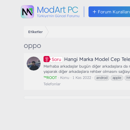
ModArt PC
Forum Kuralları
Türkiye'nin Güncel Forumu
Etiketler
oppo
Hangi Marka Model Cep Tele
Soru
Merhaba arkadaşlar bugün diğer arkadaşlara da re
yaparak diğer arkadaşlara rehber olmasını sağlayal
™ROOT
Konu
1 Kas 2022
androd
apple
ht
Telefonlar