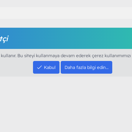
tçi
amak için foruma kayıt olmalı ya da giriş yapmalısınız. Foruma ü
 kullanır. Bu siteyi kullanmaya devam ederek çerez kullanımımızı
Kabul
Daha fazla bilgi edin…
SOSYAL MEDYA HE
YouTube
Instagram
resi sloganı ile kurduğumuz ModArt PC 2016
Facebook
dı. Ağırlıklı olarak sektörel haberler, bilim,
Twitter