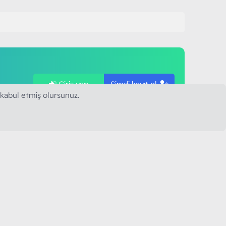
Giriş yap
Şimdi kayıt ol
ye
 kabul etmiş olursunuz.
SAPLARIMIZ
MODART PC BILIŞIM
YAYINCILIK TİC. LTD. ŞTİ.
mail :
iletisim@modartpc.com
Adres : Türkiye/İstanbul
......