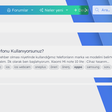
Forumlar
Neler yeni
Destek
M
fonu Kullanıyorsunuz?
hber olması niyetinde kullandığımız telefonların marka ve modelini belir
ım. İlk olarak ben başlatıyorum. Xiaomi Mi note 10 lite : Cihaz tasarım...
c
ios
ios webcam
oneplus
öneri
önerş
oppo
samsung
soru