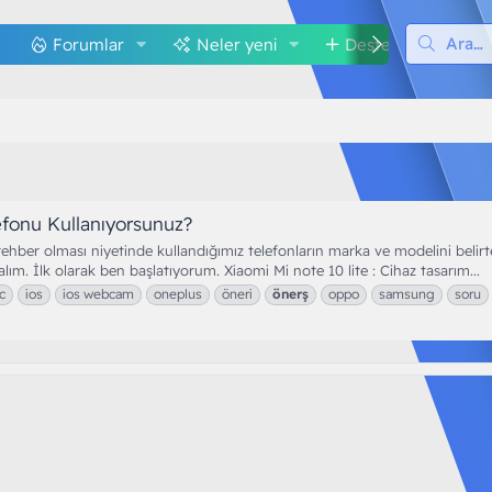
Forumlar
Neler yeni
Destek
M
fonu Kullanıyorsunuz?
hber olması niyetinde kullandığımız telefonların marka ve modelini belir
ım. İlk olarak ben başlatıyorum. Xiaomi Mi note 10 lite : Cihaz tasarım...
c
ios
ios webcam
oneplus
öneri
önerş
oppo
samsung
soru