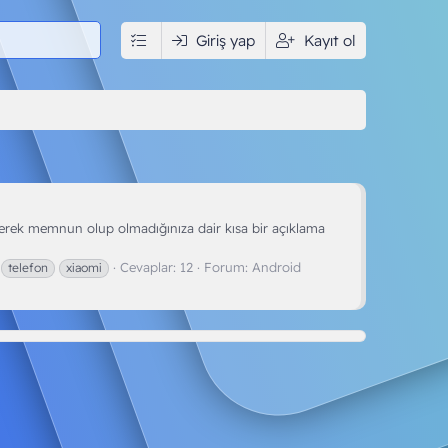
edya
İndir
Giriş yap
Kullanıcılar
Kayıt ol
terek memnun olup olmadığınıza dair kısa bir açıklama
Cevaplar: 12
Forum:
Android
telefon
xiaomi