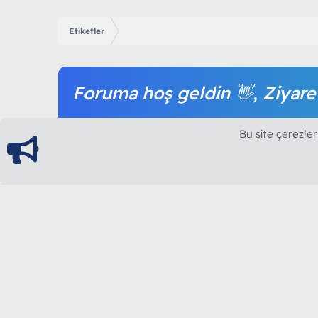
Etiketler
Foruma hoş geldin 👋, Ziyare
Forum içeriğine ve tüm hizmetlerimize erişim sağl
Bu site çerezler
olmak tamamen ücretsizdir.
ModArt PC
Türkiye'nin Güncel Forumu
Teknolojiyi Görsellikle Buluşturanların Ortak Ad
yılının Aralık ayında hizmete ve yayın hayatına başla