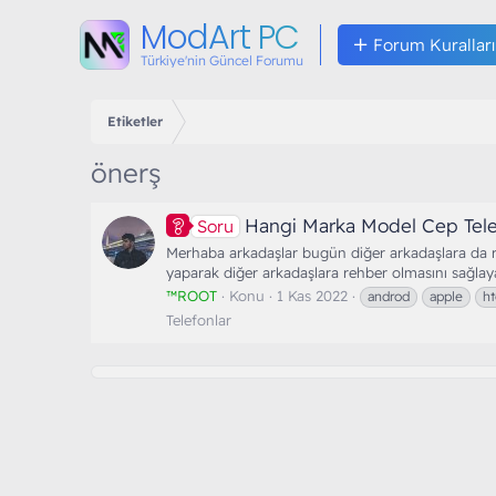
ModArt PC
Forum Kuralları
Türkiye'nin Güncel Forumu
Etiketler
önerş
Hangi Marka Model Cep Tele
Soru
Merhaba arkadaşlar bugün diğer arkadaşlara da re
yaparak diğer arkadaşlara rehber olmasını sağlayal
™ROOT
Konu
1 Kas 2022
androd
apple
ht
Telefonlar