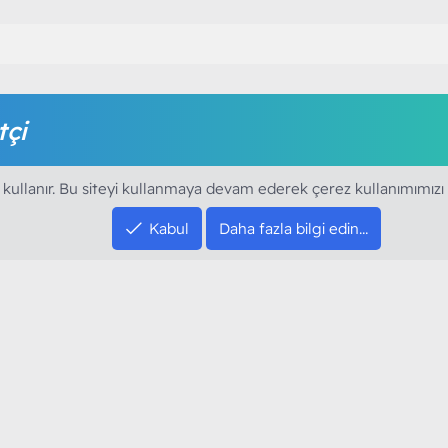
tçi
amak için foruma kayıt olmalı ya da giriş yapmalısınız. Foruma ü
 kullanır. Bu siteyi kullanmaya devam ederek çerez kullanımımızı
Kabul
Daha fazla bilgi edin…
SOSYAL MEDYA HE
YouTube
Instagram
resi sloganı ile kurduğumuz ModArt PC 2016
Facebook
dı. Ağırlıklı olarak sektörel haberler, bilim,
Twitter