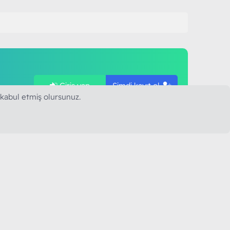
Giriş yap
Şimdi kayıt ol
ye
 kabul etmiş olursunuz.
SAPLARIMIZ
MODART PC BILIŞIM
YAYINCILIK TİC. LTD. ŞTİ.
mail :
iletisim@modartpc.com
Adres : Türkiye/İstanbul
......