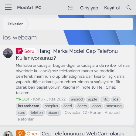
ModArt PC
Giriş yap
Kayıt ol
Etiketler
ios webcam
Hangi Marka Model Cep Telefonu
Soru
Kullanıyorsunuz?
Merhaba arkadaşlar bugün diğer arkadaşlara da rehber olması
niyetinde kullandığımız telefonların marka ve modelini
belirterek memnun olup olmadığınıza dair kısa bir açıklama
yaparak diğer arkadaşlara rehber olmasını sağlayalım. İlk
olarak ben başlatıyorum. Xiaomi Mi note 10 lite : Cihaz
tasarım...
™ROOT
Konu
1 Kas 2022
androd
apple
htc
ios
ios
webcam
oneplus
öneri
önerş
oppo
samsung
Cevaplar: 12
Forum:
Android
soru
telefon
xiaomi
Telefonlar
Cep telefonunuzu WebCam olarak
Öneri