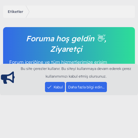
Etiketler
Foruma hoş geldin 👋,
Ziyaretçi
Forum içeriğine ve tüm hizmetlerimize erişim
sağlamak için foruma kayıt olmalı ya da giriş
Bu site çerezler kullanır. Bu siteyi kullanmaya devam ederek çerez
yapmalısınız. Foruma üye olmak tamamen
kullanımımızı kabul etmiş olursunuz.
ücretsizdir.
Kabul
Daha fazla bilgi edin…
Giriş yap
Şimdi kayıt ol