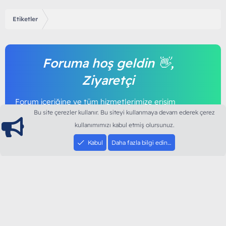
Etiketler
Foruma hoş geldin 👋,
Ziyaretçi
Forum içeriğine ve tüm hizmetlerimize erişim
sağlamak için foruma kayıt olmalı ya da giriş
Bu site çerezler kullanır. Bu siteyi kullanmaya devam ederek çerez
yapmalısınız. Foruma üye olmak tamamen
kullanımımızı kabul etmiş olursunuz.
ücretsizdir.
Kabul
Daha fazla bilgi edin…
Giriş yap
Şimdi kayıt ol