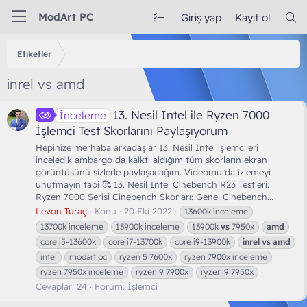
ModArt PC
Giriş yap
Kayıt ol
Etiketler
inrel vs amd
13. Nesil Intel ile Ryzen 7000
İnceleme
İşlemci Test Skorlarını Paylaşıyorum
Hepinize merhaba arkadaşlar 13. Nesil Intel işlemcileri
inceledik ambargo da kalktı aldığım tüm skorların ekran
görüntüsünü sizlerle paylaşacağım. Videomu da izlemeyi
unutmayın tabi 🥰 13. Nesil Intel Cinebench R23 Testleri:
Ryzen 7000 Serisi Cinebench Skorları: Genel Cinebench...
Levon Turaç
Konu
20 Eki 2022
13600k inceleme
13700k inceleme
13900k inceleme
13900k
vs
7950x
amd
core i5-13600k
core i7-13700k
core i9-13900k
inrel
vs
amd
intel
modart pc
ryzen 5 7600x
ryzen 7900x inceleme
ryzen 7950x inceleme
ryzen 9 7900x
ryzen 9 7950x
Cevaplar: 24
Forum:
İşlemci