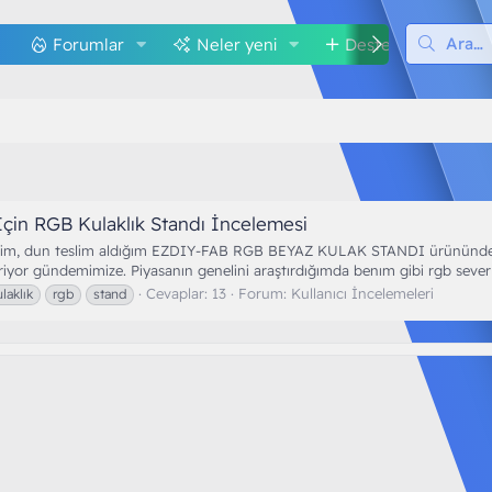
Forumlar
Neler yeni
Destek
M
İçin RGB Kulaklık Standı İncelemesi
erdiğim, dun teslim aldığım EZDIY-FAB RGB BEYAZ KULAK STANDI ürünün
giriyor gündemimize. Piyasanın genelini araştırdığımda benım gibi rgb severle
Cevaplar: 13
Forum:
Kullanıcı İncelemeleri
laklık
rgb
stand