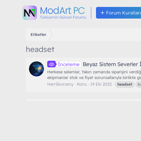
ModArt PC
Forum Kuralları
Türkiye'nin Güncel Forumu
Etiketler
headset
Beyaz Sistem Severler 
İnceleme
Herkese selamlar, Yakın zamanda siparişini v
ekipmanlar stok ve fiyat sorunsallarıyla birlikte 
HerrSkorzeny
Konu
19 Eki 2022
headset
ku