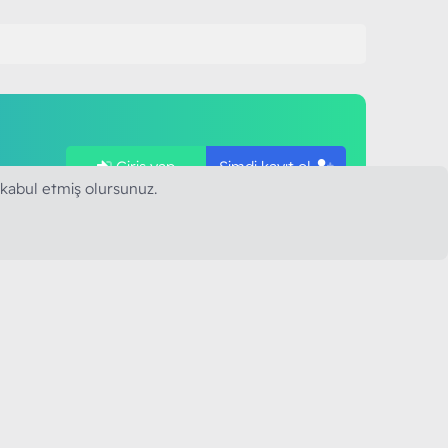
Giriş yap
Şimdi kayıt ol
ye
 kabul etmiş olursunuz.
SAPLARIMIZ
MODART PC BILIŞIM
YAYINCILIK TİC. LTD. ŞTİ.
mail :
iletisim@modartpc.com
Adres : Türkiye/İstanbul
......