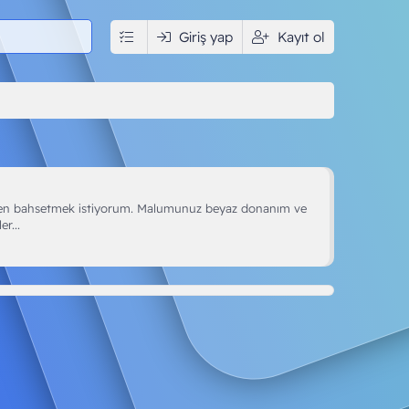
edya
İndir
Giriş yap
Kullanıcılar
Kayıt ol
den bahsetmek istiyorum. Malumunuz beyaz donanım ve
r...