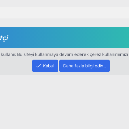
tçi
amak için foruma kayıt olmalı ya da giriş yapmalısınız. Foruma ü
 kullanır. Bu siteyi kullanmaya devam ederek çerez kullanımımızı
Kabul
Daha fazla bilgi edin…
SOSYAL MEDYA HE
YouTube
Instagram
resi sloganı ile kurduğumuz ModArt PC 2016
Facebook
dı. Ağırlıklı olarak sektörel haberler, bilim,
Twitter