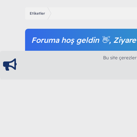
Etiketler
Foruma hoş geldin 👋, Ziyare
Forum içeriğine ve tüm hizmetlerimize erişim sağl
Bu site çerezler
olmak tamamen ücretsizdir.
ModArt PC
Türkiye'nin Güncel Forumu
Teknolojiyi Görsellikle Buluşturanların Ortak Ad
yılının Aralık ayında hizmete ve yayın hayatına başla