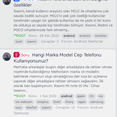
özellikler
Xiaomi, kendi kullanıcı arayüzü olan MIUI ile cihazlarına çok
sayıda özellik sunuyor. MIUI’ın pek çok özelliği kullanıcılar
tarafından yaygın bir şekilde kullanılsa da ne yazık ki bir kısmı
da oldukça az sayıda kişi tarafından biliniyor. Xiaomi, Redmi ve
POCO cihazlarınızda fark etmemiş...
™ROOT
Konu
28 Kas 2022
androd
android
özelikler
Cevaplar: 3
Forum:
Android Telefonlar
özell
xiaomi
Hangi Marka Model Cep Telefonu
Soru
Kullanıyorsunuz?
Merhaba arkadaşlar bugün diğer arkadaşlara da rehber olması
niyetinde kullandığımız telefonların marka ve modelini
belirterek memnun olup olmadığınıza dair kısa bir açıklama
yaparak diğer arkadaşlara rehber olmasını sağlayalım. İlk
olarak ben başlatıyorum. Xiaomi Mi note 10 lite : Cihaz
tasarım...
™ROOT
Konu
1 Kas 2022
androd
apple
htc
ios
ios webcam
oneplus
öneri
önerş
oppo
samsung
Cevaplar: 12
Forum:
Android
soru
telefon
xiaomi
Telefonlar