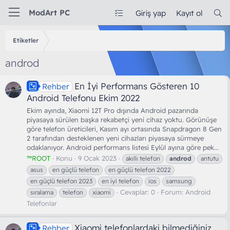
ModArt PC
Giriş yap
Kayıt ol
Etiketler
androd
En İyi Performans Gösteren 10
Rehber
Android Telefonu Ekim 2022
Ekim ayında, Xiaomi 12T Pro dışında Android pazarında
piyasaya sürülen başka rekabetçi yeni cihaz yoktu. Görünüşe
göre telefon üreticileri, Kasım ayı ortasında Snapdragon 8 Gen
2 tarafından desteklenen yeni cihazları piyasaya sürmeye
odaklanıyor. Android performans listesi Eylül ayına göre pek...
™ROOT
Konu
9 Ocak 2023
akıllı telefon
androd
antutu
asus
en güçlü telefon
en güçlü telefon 2022
en güçlü telefon 2023
en iyi telefon
ios
samsung
Cevaplar: 0
Forum:
Android
sıralama
telefon
xiaomi
Telefonlar
Xiaomi telefonlardaki bilmediğiniz
Rehber