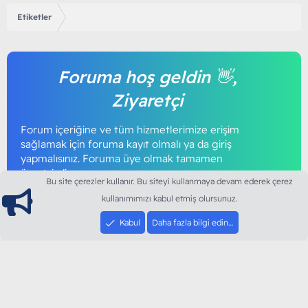
Etiketler
Foruma hoş geldin 👋,
Ziyaretçi
Forum içeriğine ve tüm hizmetlerimize erişim
sağlamak için foruma kayıt olmalı ya da giriş
yapmalısınız. Foruma üye olmak tamamen
ücretsizdir.
Bu site çerezler kullanır. Bu siteyi kullanmaya devam ederek çerez
kullanımımızı kabul etmiş olursunuz.
Giriş yap
Şimdi kayıt ol
Kabul
Daha fazla bilgi edin…