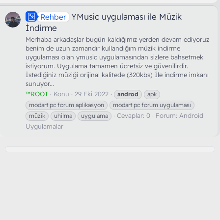
YMusic uygulaması ile Müzik
Rehber
İndirme
Merhaba arkadaşlar bugün kaldığımız yerden devam ediyoruz
benim de uzun zamandır kullandığım müzik indirme
uygulaması olan ymusic uygulamasından sizlere bahsetmek
istiyorum. Uygulama tamamen ücretsiz ve güvenilirdir.
İstediğiniz müziği orijinal kalitede (320kbs) İle indirme imkanı
sunuyor...
™ROOT
Konu
29 Eki 2022
androd
apk
modart pc forum aplikasyon
modart pc forum uygulaması
Cevaplar: 0
Forum:
Android
müzik
uhilma
uygulama
Uygulamalar