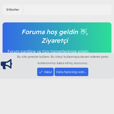
Etiketler
Foruma hoş geldin 👋,
Ziyaretçi
Forum içeriğine ve tüm hizmetlerimize erişim
sağlamak için foruma kayıt olmalı ya da giriş
Bu site çerezler kullanır. Bu siteyi kullanmaya devam ederek çerez
yapmalısınız. Foruma üye olmak tamamen
kullanımımızı kabul etmiş olursunuz.
ücretsizdir.
Kabul
Daha fazla bilgi edin…
Giriş yap
Şimdi kayıt ol