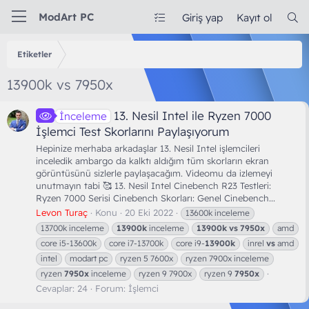
ModArt PC
Giriş yap
Kayıt ol
Etiketler
13900k vs 7950x
13. Nesil Intel ile Ryzen 7000
İnceleme
İşlemci Test Skorlarını Paylaşıyorum
Hepinize merhaba arkadaşlar 13. Nesil Intel işlemcileri
inceledik ambargo da kalktı aldığım tüm skorların ekran
görüntüsünü sizlerle paylaşacağım. Videomu da izlemeyi
unutmayın tabi 🥰 13. Nesil Intel Cinebench R23 Testleri:
Ryzen 7000 Serisi Cinebench Skorları: Genel Cinebench...
Levon Turaç
Konu
20 Eki 2022
13600k inceleme
13700k inceleme
13900k
inceleme
13900k
vs
7950x
amd
core i5-13600k
core i7-13700k
core i9-
13900k
inrel
vs
amd
intel
modart pc
ryzen 5 7600x
ryzen 7900x inceleme
ryzen
7950x
inceleme
ryzen 9 7900x
ryzen 9
7950x
Cevaplar: 24
Forum:
İşlemci