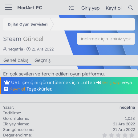
ModArt PC
Giriş yap
Kayıt ol
Dijital Oyun Servisleri
Steam
Güncel
indirmek için izniniz yok
Y
O
neqetria
21 Ara 2022
a
l
Genel bakış
z
u
Geçmiş
a
ş
r
t
En çok sevilen ve tercih edilen oyun platformu.
u
URL içeriğini görüntülemek için Lütfen
r
Giriş yap
veya
u
Kayıt ol
Teşekkürler.
l
m
a
Yazar
neqetria
t
İndirilme
1
a
Görüntüleme
1,038
r
İlk yayınlama
21 Ara 2022
i
Son güncelleme
21 Ara 2022
h
0
Değerlendirme
i