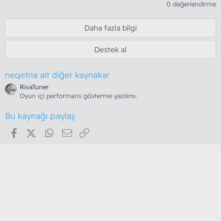
.
0 değerlendirme
0
0
y
Daha fazla bilgi
ı
l
d
Destek al
ı
z
neqetria ait diğer kaynakar
RivaTuner
Oyun içi performans gösterme yazılımı.
Bu kaynağı paylaş
Facebook
X (Twitter)
WhatsApp
E-posta
Link