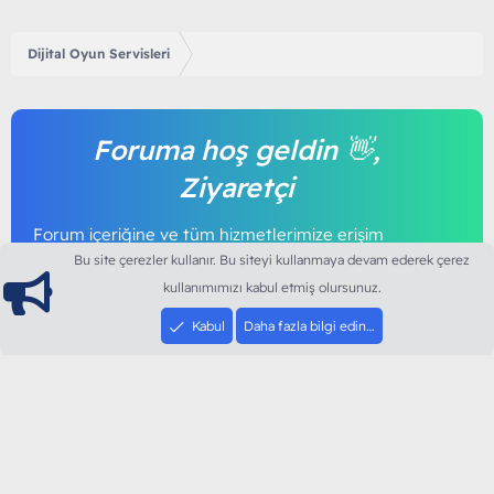
Dijital Oyun Servisleri
Foruma hoş geldin 👋,
Ziyaretçi
Forum içeriğine ve tüm hizmetlerimize erişim
sağlamak için foruma kayıt olmalı ya da giriş
Bu site çerezler kullanır. Bu siteyi kullanmaya devam ederek çerez
yapmalısınız. Foruma üye olmak tamamen
kullanımımızı kabul etmiş olursunuz.
ücretsizdir.
Kabul
Daha fazla bilgi edin…
Giriş yap
Şimdi kayıt ol