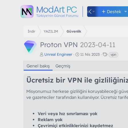
ModArt PC
Kuralları
Forumlar
Neler yeni
Destek
Türkiye'nin Güncel Forumu
İndir
YAZILIM
Güvenlik
Proton VPN
2023-04-11
Y
O
E
Unreal Engineer
11 Nis 2023
vpn
a
l
t
z
u
i
Genel bakış
Geçmiş
a
ş
k
r
t
e
Ücretsiz bir VPN ile gizliliğini
u
t
r
l
u
e
Misyonumuz herkese gizliliğini koruyabileceği güven
l
r
ve gazeteciler tarafından kullanılıyor. Ücretsiz tarif
m
a
t
Veri veya hız sınırlaması yok
a
Reklam yok
r
Çevrimiçi etkinliklerinizi kaydetmez
i