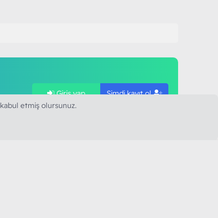
Giriş yap
Şimdi kayıt ol
ye
 kabul etmiş olursunuz.
SAPLARIMIZ
MODART PC BILIŞIM
YAYINCILIK TİC. LTD. ŞTİ.
mail :
iletisim@modartpc.com
Adres : Türkiye/İstanbul