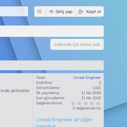
Giriş yap
Kayıt ol
indirmek için izniniz yok
Yazar
Unreal Engineer
İndirilme
2
Görüntüleme
1,021
inde aktivistler
İlk yayınlama
11 Nis 2023
Son güncelleme
11 Nis 2023
0
Değerlendirme
.
0 değerlendirme
0
0
Unreal Engineer ait diğer
y
ı
kaynakar