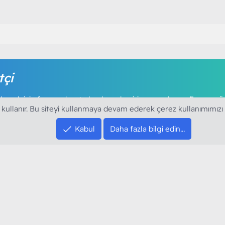
tçi
amak için foruma kayıt olmalı ya da giriş yapmalısınız. Foruma ü
 kullanır. Bu siteyi kullanmaya devam ederek çerez kullanımımızı
Kabul
Daha fazla bilgi edin…
SOSYAL MEDYA HE
YouTube
Instagram
resi sloganı ile kurduğumuz ModArt PC 2016
Facebook