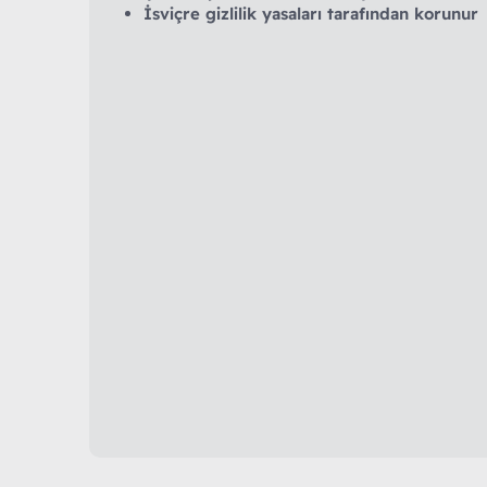
İsviçre gizlilik yasaları tarafından korunur
h
i