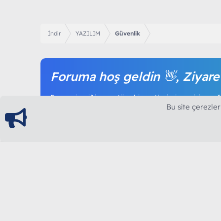
İndir
YAZILIM
Güvenlik
Foruma hoş geldin 👋, Ziyare
Forum içeriğine ve tüm hizmetlerimize erişim sağl
Bu site çerezler
olmak tamamen ücretsizdir.
ModArt PC
Türkiye'nin Güncel Forumu
Teknolojiyi Görsellikle Buluşturanların Ortak Ad