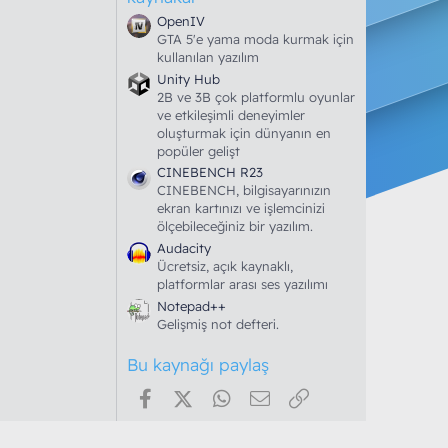
l
d
OpenIV
ı
GTA 5'e yama moda kurmak için
z
kullanılan yazılım
Unity Hub
2B ve 3B çok platformlu oyunlar
ve etkileşimli deneyimler
oluşturmak için dünyanın en
popüler gelişt
CINEBENCH R23
CINEBENCH, bilgisayarınızın
ekran kartınızı ve işlemcinizi
ölçebileceğiniz bir yazılım.
Audacity
Ücretsiz, açık kaynaklı,
platformlar arası ses yazılımı
Notepad++
Gelişmiş not defteri.
Bu kaynağı paylaş
Facebook
X (Twitter)
WhatsApp
E-posta
Link