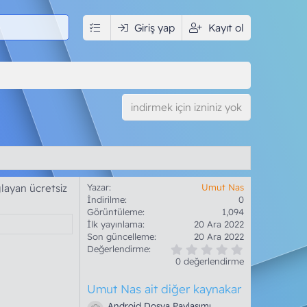
Giriş yap
Kayıt ol
indirmek için izniniz yok
ğlayan ücretsiz
Yazar
Umut Nas
İndirilme
0
Görüntüleme
1,094
İlk yayınlama
20 Ara 2022
Son güncelleme
20 Ara 2022
0
Değerlendirme
.
0 değerlendirme
0
0
Umut Nas ait diğer kaynakar
y
ı
Android Dosya Paylaşımı