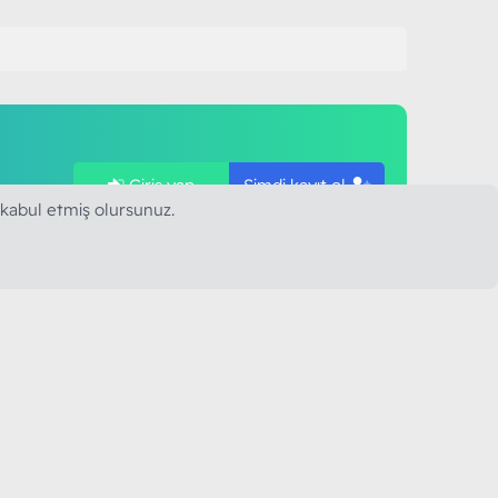
Giriş yap
Şimdi kayıt ol
ye
 kabul etmiş olursunuz.
SAPLARIMIZ
MODART PC BILIŞIM
YAYINCILIK TİC. LTD. ŞTİ.
mail :
iletisim@modartpc.com
Adres : Türkiye/İstanbul
......