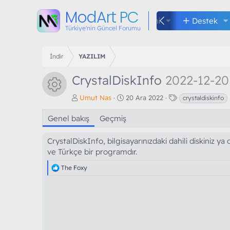
ModArt PC
Kuralları
Forumlar
Neler yeni
Destek
Türkiye'nin Güncel Forumu
İndir
YAZILIM
CrystalDiskInfo
2022-12-20
Kaynak ikonu
Y
O
E
Umut Nas
20 Ara 2022
crystaldiskinfo
a
l
t
z
u
i
Genel bakış
Geçmiş
a
ş
k
r
t
e
CrystalDiskInfo, bilgisayarınızdaki dahili diskiniz ya
u
t
ve Türkçe bir programdır.
r
l
u
e
T
The Foxy
l
r
e
m
p
a
k
t
i
a
l
e
r
r
i