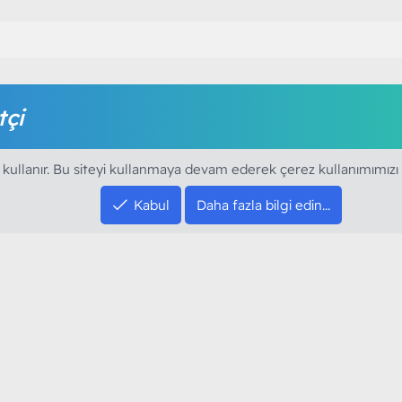
tçi
amak için foruma kayıt olmalı ya da giriş yapmalısınız. Foruma ü
 kullanır. Bu siteyi kullanmaya devam ederek çerez kullanımımızı
Kabul
Daha fazla bilgi edin…
SOSYAL MEDYA HE
YouTube
Instagram
resi sloganı ile kurduğumuz ModArt PC 2016
Facebook
dı. Ağırlıklı olarak sektörel haberler, bilim,
Twitter