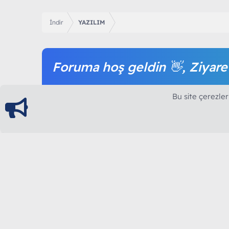
İndir
YAZILIM
Foruma hoş geldin 👋, Ziyare
Forum içeriğine ve tüm hizmetlerimize erişim sağl
Bu site çerezler
olmak tamamen ücretsizdir.
ModArt PC
Türkiye'nin Güncel Forumu
Teknolojiyi Görsellikle Buluşturanların Ortak Ad
yılının Aralık ayında hizmete ve yayın hayatına başla