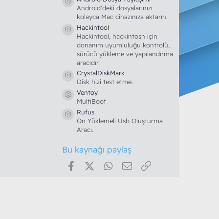
l
Kaynak ikonu
Android'deki dosyalarınızı
d
ı
kolayca Mac cihazınıza aktarın.
z
Hackintool
Kaynak ikonu
Hackintool, hackintosh için
donanım uyumluluğu kontrolü,
sürücü yükleme ve yapılandırma
aracıdır.
CrystalDiskMark
Kaynak ikonu
Disk hizi test etme.
Ventoy
Kaynak ikonu
MultiBoot
Rufus
Kaynak ikonu
Ön Yüklemeli Usb Oluşturma
Aracı.
Bu kaynağı paylaş
Facebook
X (Twitter)
WhatsApp
E-posta
Link