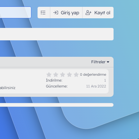
Giriş yap
Kayıt ol
Filtreler
0
0 değerlendirme
.
İndirilme
1
0
Güncelleme
11 Ara 2022
ilirsiniz
0
y
ı
l
d
ı
z