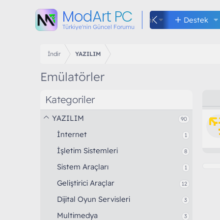
ModArt PC
Kuralları
Forumlar
Neler yeni
Destek
Türkiye'nin Güncel Forumu
İndir
YAZILIM
Emülatörler
Kategoriler
YAZILIM
90
İnternet
1
İşletim Sistemleri
8
Sistem Araçları
1
Geliştirici Araçlar
12
Dijital Oyun Servisleri
3
Multimedya
3