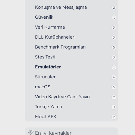
Konuşma ve Mesajlaşma
2
Güvenlik
1
Veri Kurtarma
0
DLL Kütüphaneleri
0
Benchmark Programları
5
Stes Testi
0
Emülatörler
1
Sürücüler
4
macOS
5
Video Kaydı ve Canlı Yayın
2
Türkçe Yama
0
Mobil APK
2
En iyi kaynaklar