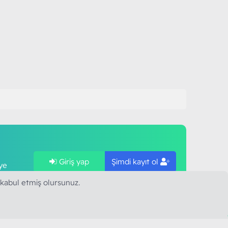
Giriş yap
Şimdi kayıt ol
ye
 kabul etmiş olursunuz.