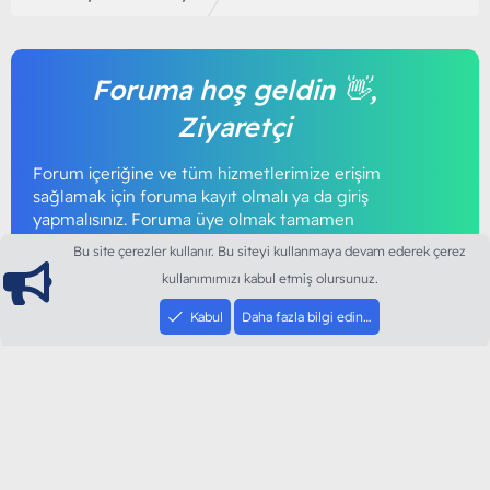
Foruma hoş geldin 👋,
Ziyaretçi
Forum içeriğine ve tüm hizmetlerimize erişim
sağlamak için foruma kayıt olmalı ya da giriş
yapmalısınız. Foruma üye olmak tamamen
ücretsizdir.
Bu site çerezler kullanır. Bu siteyi kullanmaya devam ederek çerez
kullanımımızı kabul etmiş olursunuz.
Giriş yap
Şimdi kayıt ol
Kabul
Daha fazla bilgi edin…
ModArt PC
Türkiye'nin Güncel Forumu