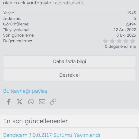
olan crack yöntemiyle kaldırabilirsiniz.
Yazar
1943
İndirilme
5
Görüntüleme
2,494
İlk yayınlama
12 Ara 2022
Son güncelleme
8 Eki 2023
0
Değerlendirme
.
0 değerlendirme
0
0
y
Daha fazla bilgi
ı
l
d
Destek al
ı
z
Bu kaynağı paylaş
Facebook
X (Twitter)
WhatsApp
E-posta
Link
En son güncellenenler
Bandicam 7.0.0.2117 Sürümü Yayımlandı