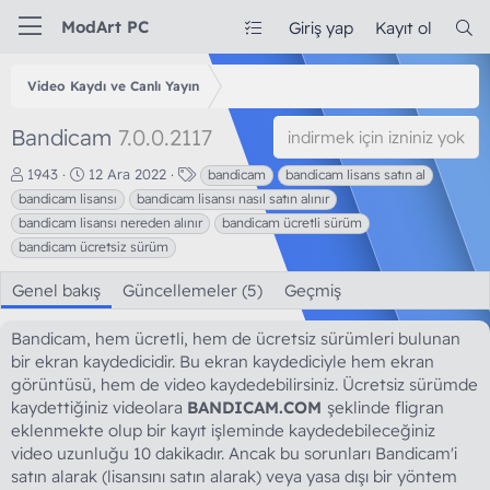
ModArt PC
Giriş yap
Kayıt ol
Video Kaydı ve Canlı Yayın
Bandicam
7.0.0.2117
indirmek için izniniz yok
Y
O
E
1943
12 Ara 2022
bandicam
bandicam lisans satın al
a
l
t
bandicam lisansı
bandicam lisansı nasıl satın alınır
z
u
i
bandicam lisansı nereden alınır
bandicam ücretli sürüm
a
ş
k
bandicam ücretsiz sürüm
r
t
e
u
t
Genel bakış
Güncellemeler (5)
Geçmiş
r
l
u
e
l
r
Bandicam, hem ücretli, hem de ücretsiz sürümleri bulunan
m
bir ekran kaydedicidir. Bu ekran kaydediciyle hem ekran
a
görüntüsü, hem de video kaydedebilirsiniz. Ücretsiz sürümde
t
kaydettiğiniz videolara
BANDICAM.COM
şeklinde fligran
a
eklenmekte olup bir kayıt işleminde kaydedebileceğiniz
r
i
video uzunluğu 10 dakikadır. Ancak bu sorunları Bandicam'i
h
satın alarak (lisansını satın alarak) veya yasa dışı bir yöntem
i