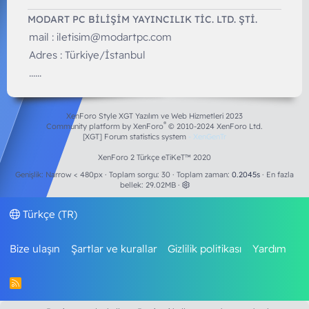
MODART PC BILIŞIM YAYINCILIK TİC. LTD. ŞTİ.
mail :
iletisim@modartpc.com
Adres : Türkiye/İstanbul
......
XenForo Style XGT Yazılım ve Web Hizmetleri 2023
®
Community platform by XenForo
© 2010-2024 XenForo Ltd.
[XGT] Forum statistics system
- XenGenTr
XenForo 2 Türkçe eTiKeT™ 2020
Genişlik
Toplam sorgu
30
Toplam zaman
0.2045s
En fazla
bellek
29.02MB
Türkçe (TR)
Bize ulaşın
Şartlar ve kurallar
Gizlilik politikası
Yardım
R
S
S