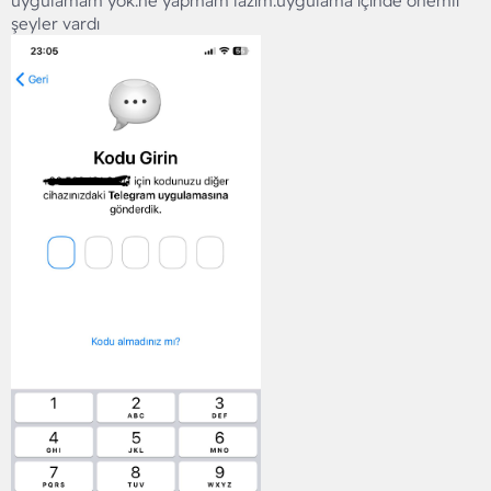
uygulamam yok.ne yapmam lazım.uygulama içinde önemli
şeyler vardı