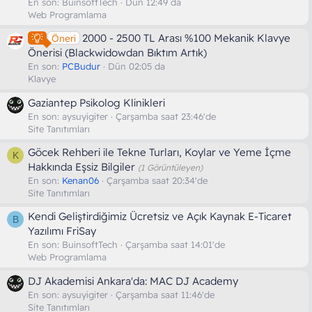
En son:
BuinsoftTech
Dün 12:49 da
Web Programlama
2000 - 2500 TL Arası %100 Mekanik Klavye
Öneri
Önerisi (Blackwidowdan Bıktım Artık)
En son:
PCBudur
Dün 02:05 da
Klavye
Gaziantep Psikolog Klinikleri
En son:
aysuyigiter
Çarşamba saat 23:46'de
Site Tanıtımları
Göcek Rehberi ile Tekne Turları, Koylar ve Yeme İçme
K
Hakkında Eşsiz Bilgiler
(1 Görüntüleyen)
En son:
Kenan06
Çarşamba saat 20:34'de
Site Tanıtımları
Kendi Geliştirdiğimiz Ücretsiz ve Açık Kaynak E-Ticaret
B
Yazılımı FriSay
En son:
BuinsoftTech
Çarşamba saat 14:01'de
Web Programlama
DJ Akademisi Ankara'da: MAC DJ Academy
En son:
aysuyigiter
Çarşamba saat 11:46'de
Site Tanıtımları