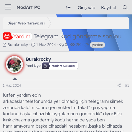
ModArt PC
Giriş yap
Kayıt ol
Diğer Web Tarayıcılar
Telegram kod gönderme sorunu
Yardım
K
B
C
G
E
Burakrocky
1 Haz 2024
0
2K
yardım
o
a
e
ö
t
n
ş
v
r
i
Burakrocky
b
l
a
ü
k
u
a
p
n
e
Yeni Üye
Modart Kullanıcı
y
n
l
t
t
u
g
a
ü
l
b
ı
r
l
e
1 Haz 2024
#1
a
ç
e
r
ş
t
m
lütfen yardım edin
l
a
e
arkadaşlar telefonumda yer olmadıgı için telegramı silmek
a
r
zorunda kaldım sonra geri yükledim fakat” giriş yapma
t
i
kodunu başka cihazdaki uygulamana göncerdik” diyor.Eski
a
h
n
i
kırık cihazıma gondermiş kodu herhalde yada ben
hatırlamıyorum başka cihazdaki hesabımı ,başka bi cihazda