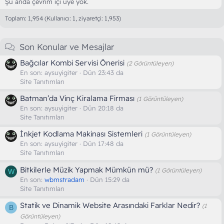
Şu anda çevrim içi üye yok.
Toplam: 1,954 (Kullanıcı: 1, ziyaretçi: 1,953)
Son Konular ve Mesajlar
Bağcılar Kombi Servisi Önerisi
(2 Görüntüleyen)
En son:
aysuyigiter
Dün 23:43 da
Site Tanıtımları
Batman’da Vinç Kiralama Firması
(1 Görüntüleyen)
En son:
aysuyigiter
Dün 20:18 da
Site Tanıtımları
İnkjet Kodlama Makinası Sistemleri
(1 Görüntüleyen)
En son:
aysuyigiter
Dün 17:48 da
Site Tanıtımları
Bitkilerle Müzik Yapmak Mümkün mü?
(1 Görüntüleyen)
W
En son:
wbmstradam
Dün 15:29 da
Site Tanıtımları
Statik ve Dinamik Website Arasındaki Farklar Nedir?
(1
B
Görüntüleyen)