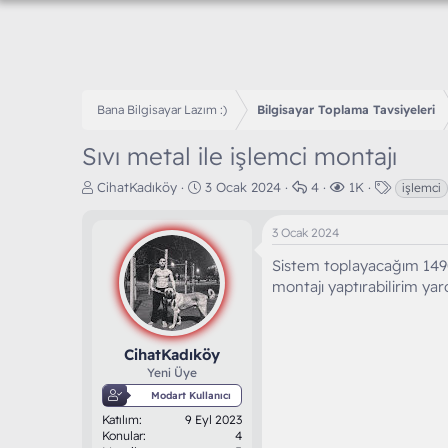
Bana Bilgisayar Lazım :)
Bilgisayar Toplama Tavsiyeleri
Sıvı metal ile işlemci montajı
K
B
C
G
E
CihatKadıköy
3 Ocak 2024
4
1K
işlemci
o
a
e
ö
t
n
ş
v
r
i
3 Ocak 2024
b
l
a
ü
k
u
a
p
n
e
Sistem toplayacağım 1490
y
n
l
t
t
montajı yaptırabilirim yard
u
g
a
ü
l
b
ı
r
l
e
a
ç
e
r
ş
t
m
CihatKadıköy
l
a
e
Yeni Üye
a
r
Modart Kullanıcı
t
i
Katılım
9 Eyl 2023
a
h
Konular
4
n
i