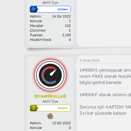
Aktif Üye
Uzman
Katılım
16 Eki 2022
Konular
1
Mesajlar
102
Çözümler
2
Puanları
2,183
ModArt Kredi
0
5 Ocak 2024
14900KS çıkmayacak ama
resim FAKE olarak tescill
bilgisi gelirdi banada
14900KF alarak sistemi diz
StreaMRoLLeR
Aktif Üye
Sorunuz için KAPTON TAPE 
Seçkin
2.ci kat yüzeyde kalıyor
Katılım
10 Eki 2022
Konular
0