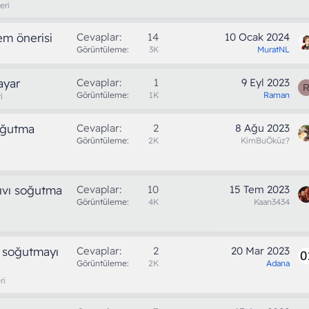
eri
em önerisi
Cevaplar
14
10 Ocak 2024
Görüntüleme
3K
MuratNL
ayar
Cevaplar
1
9 Eyl 2023
Görüntüleme
1K
Raman
i
oğutma
Cevaplar
2
8 Ağu 2023
Görüntüleme
2K
KimBuÖküz?
sıvı soğutma
Cevaplar
10
15 Tem 2023
Görüntüleme
4K
Kaan3434
ı soğutmayı
Cevaplar
2
20 Mar 2023
Görüntüleme
2K
Adana
ri