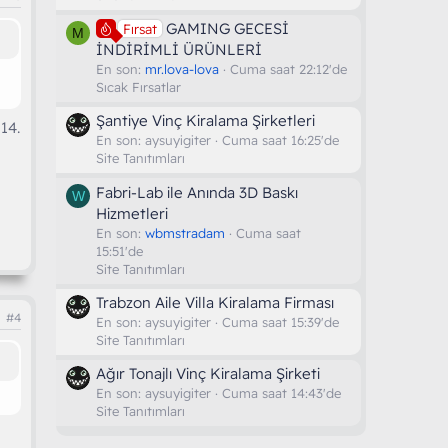
GAMING GECESİ
Fırsat
M
İNDİRİMLİ ÜRÜNLERİ
En son:
mr.lova-lova
Cuma saat 22:12'de
Sıcak Fırsatlar
Şantiye Vinç Kiralama Şirketleri
 14.
En son:
aysuyigiter
Cuma saat 16:25'de
Site Tanıtımları
Fabri-Lab ile Anında 3D Baskı
W
Hizmetleri
En son:
wbmstradam
Cuma saat
15:51'de
Site Tanıtımları
Trabzon Aile Villa Kiralama Firması
#4
En son:
aysuyigiter
Cuma saat 15:39'de
Site Tanıtımları
Ağır Tonajlı Vinç Kiralama Şirketi
En son:
aysuyigiter
Cuma saat 14:43'de
Site Tanıtımları