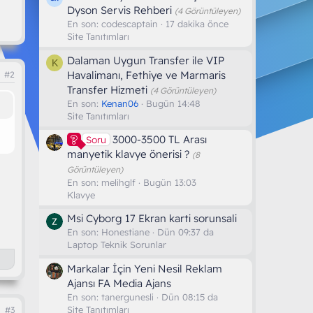
Dyson Servis Rehberi
(4 Görüntüleyen)
En son:
codescaptain
17 dakika önce
Site Tanıtımları
Dalaman Uygun Transfer ile VIP
K
Havalimanı, Fethiye ve Marmaris
#2
Transfer Hizmeti
(4 Görüntüleyen)
En son:
Kenan06
Bugün 14:48
Site Tanıtımları
3000-3500 TL Arası
Soru
manyetik klavye önerisi ?
(8
Görüntüleyen)
En son:
melihglf
Bugün 13:03
Klavye
Msi Cyborg 17 Ekran karti sorunsali
En son:
Honestiane
Dün 09:37 da
Laptop Teknik Sorunlar
Markalar İçin Yeni Nesil Reklam
Ajansı FA Media Ajans
En son:
tanergunesli
Dün 08:15 da
Site Tanıtımları
#3