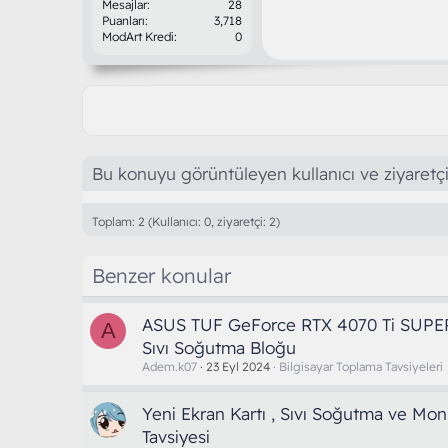
Mesajlar
28
Puanları
3,718
ModArt Kredi
0
Bu konuyu görüntüleyen kullanıcı ve ziyaretçi
Toplam: 2 (Kullanıcı: 0, ziyaretçi: 2)
Benzer konular
ASUS TUF GeForce RTX 4070 Ti SUPE
A
Sıvı Soğutma Bloğu
Adem.k07
23 Eyl 2024
Bilgisayar Toplama Tavsiyeleri
Yeni Ekran Kartı , Sıvı Soğutma ve Mon
Tavsiyesi