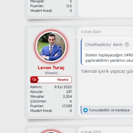
Mesajlar
5
Puanları
112
ModArt Kredi
0
3 Ocak 2024
CihatKadıköy' Alıntı:
Sistem toplayacağım 14900k
yaptırabilirim yardımcı olur
Levon Turaç
Yakında içerik yapıcaz g
Yönetici
Yönetici
Katılım
8 Eyl 2022
Konular
237
Mesajlar
2,324
Çözümler
6
Puanları
17,033
T
Yunusabdi61
ve
karakaya
ModArt Kredi
0
e
p
k
i
4 Ocak 2024