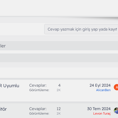
Cevap yazmak için giriş yap yada kayıt 
ler
R Uyumlu
Cevaplar
4
24 Eyl 2024
Görüntüleme
2K
AlicanBen
itör
Cevaplar
12
30 Tem 2024
Görüntüleme
2K
Levon Turaç