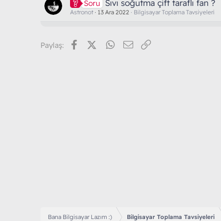
Sıvı soğutma çift taraflı fan ?
Soru
Astronot
13 Ara 2022
Bilgisayar Toplama Tavsiyeleri
Facebook
X (Twitter)
WhatsApp
E-posta
Link
Paylaş:
Bana Bilgisayar Lazım :)
Bilgisayar Toplama Tavsiyeleri