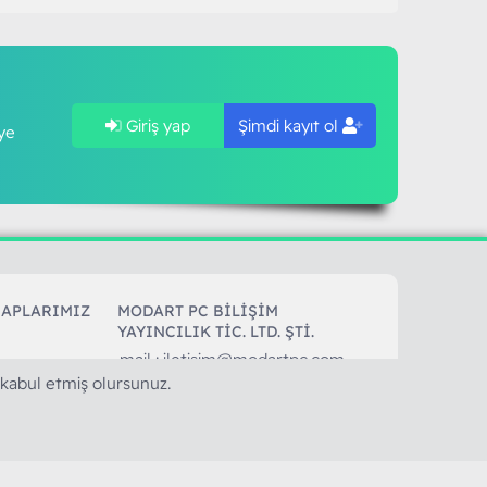
Giriş yap
Şimdi kayıt ol
ye
SAPLARIMIZ
MODART PC BILIŞIM
YAYINCILIK TİC. LTD. ŞTİ.
mail :
iletisim@modartpc.com
 kabul etmiş olursunuz.
Adres : Türkiye/İstanbul
......