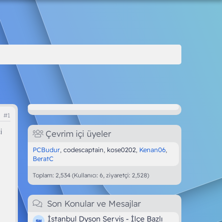
#1
i
Çevrim içi üyeler
PCBudur
codescaptain
kose0202
Kenan06
BeratC
Toplam: 2,534 (Kullanıcı: 6, ziyaretçi: 2,528)
Son Konular ve Mesajlar
İstanbul Dyson Servis - İlçe Bazlı