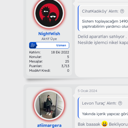
l
e
r
CihatKadıköy' Alıntı:
:
Sistem toplayacağım 14900k
yaptırabilirim yardımcı olur
NightWish
Delid aparatları satılıyor 
Aktif Üye
Nesilde işlemci nikel kapa
Uzman
Katılım
18 Eki 2022
Konular
5
Mesajlar
25
Puanları
3,713
ModArt Kredi
0
5 Ocak 2024
Levon Turaç' Alıntı:
Yakında içerik yapıcaz gö
Bak baaaak
Bekliyoru
atiimargera