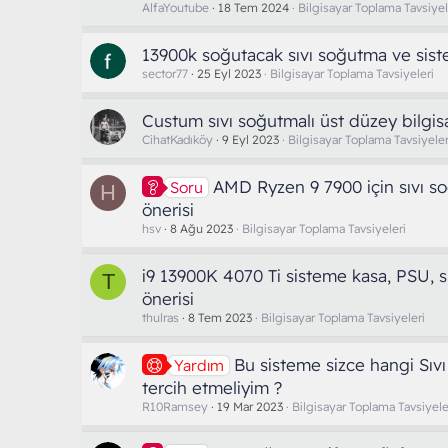
AlfaYoutube
18 Tem 2024
Bilgisayar Toplama Tavsiyel
13900k soğutacak sıvı soğutma ve sist
sector77
25 Eyl 2023
Bilgisayar Toplama Tavsiyeleri
Custum sıvı soğutmalı üst düzey bilgis
CihatKadıköy
9 Eyl 2023
Bilgisayar Toplama Tavsiyeler
AMD Ryzen 9 7900 için sıvı s
Soru
H
önerisi
hsv
8 Ağu 2023
Bilgisayar Toplama Tavsiyeleri
i9 13900K 4070 Ti sisteme kasa, PSU, 
T
önerisi
thulras
8 Tem 2023
Bilgisayar Toplama Tavsiyeleri
Bu sisteme sizce hangi Sıv
Yardım
tercih etmeliyim ?
R10Ramsey
19 Mar 2023
Bilgisayar Toplama Tavsiyele