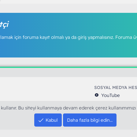
tçi
amak için foruma kayıt olmalı ya da giriş yapmalısınız. Foruma ü
SOSYAL MEDYA HE
YouTube
Instagram
 kullanır. Bu siteyi kullanmaya devam ederek çerez kullanımımızı
resi sloganı ile kurduğumuz ModArt PC 2016
Facebook
dı. Ağırlıklı olarak sektörel haberler, bilim,
Twitter
Kabul
Daha fazla bilgi edin…
ya gündemi, mobil cihaz ve yazılımlar gibi
Discord
arımıza ulaştırıyoruz.