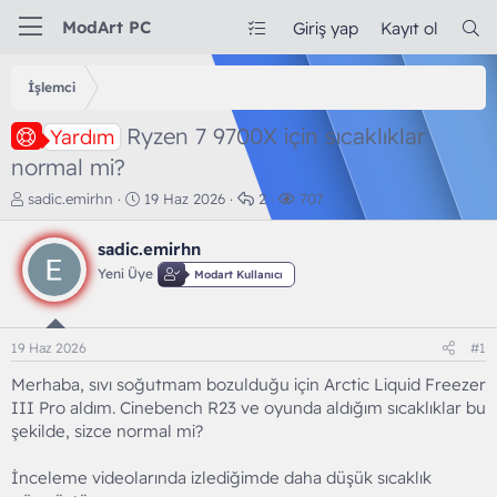
ModArt PC
Giriş yap
Kayıt ol
İşlemci
Ryzen 7 9700X için sıcaklıklar
Yardım
normal mi?
K
B
C
G
sadic.emirhn
19 Haz 2026
2
707
o
a
e
ö
n
ş
v
r
sadic.emirhn
b
l
a
ü
Yeni Üye
Modart Kullanıcı
u
a
p
n
y
n
l
t
u
g
a
ü
b
ı
r
l
19 Haz 2026
#1
a
ç
e
ş
t
m
Merhaba, sıvı soğutmam bozulduğu için Arctic Liquid Freezer
l
a
e
III Pro aldım. Cinebench R23 ve oyunda aldığım sıcaklıklar bu
a
r
şekilde, sizce normal mi?
t
i
a
h
İnceleme videolarında izlediğimde daha düşük sıcaklık
n
i