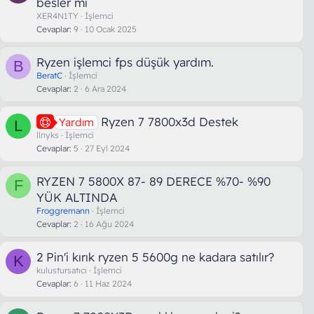
besler mi
XER4N1TY
İşlemci
Cevaplar
9
10 Ocak 2025
Ryzen işlemci fps düşük yardım.
B
BeratC
İşlemci
Cevaplar
2
6 Ara 2024
Ryzen 7 7800x3d Destek
Yardım
L
llnyks
İşlemci
Cevaplar
5
27 Eyl 2024
RYZEN 7 5800X 87- 89 DERECE %70- %90
F
YÜK ALTINDA
Froggremann
İşlemci
Cevaplar
2
16 Ağu 2024
2 Pin'i kırık ryzen 5 5600g ne kadara satılır?
K
kulustursatıcı
İşlemci
Cevaplar
6
11 Haz 2024