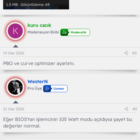
1.5 MB · Görüntüleme: 69
kuru cacık
K
Moderasyon Ekibi
Moderatör
19 Haz 2026
#2
PBO ve curve optimizer ayarlımı.
WesterN
Pro Üye
Uzman
21 Haz 2026
#3
Eğer BIOS'tan işlemcinin 105 Watt modu açıldıysa şayet bu
değerler normal.