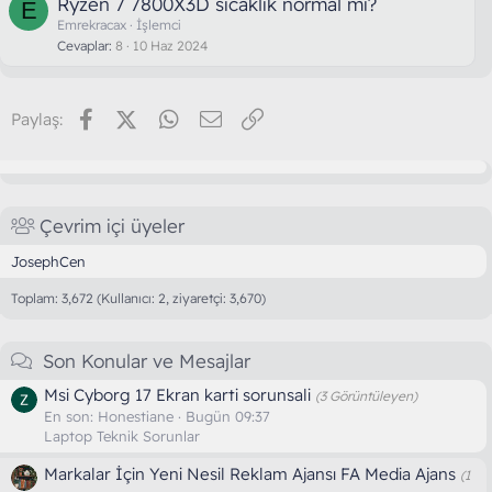
Ryzen 7 7800X3D sıcaklık normal mi?
E
Emrekracax
İşlemci
Cevaplar
8
10 Haz 2024
Facebook
X (Twitter)
WhatsApp
E-posta
Link
Paylaş:
Çevrim içi üyeler
JosephCen
Toplam: 3,672 (Kullanıcı: 2, ziyaretçi: 3,670)
Son Konular ve Mesajlar
Msi Cyborg 17 Ekran karti sorunsali
(3 Görüntüleyen)
En son:
Honestiane
Bugün 09:37
Laptop Teknik Sorunlar
Markalar İçin Yeni Nesil Reklam Ajansı FA Media Ajans
(1