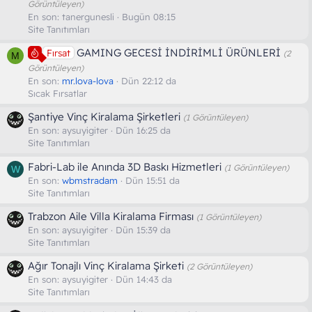
Görüntüleyen)
En son:
tanergunesli
Bugün 08:15
Site Tanıtımları
GAMING GECESİ İNDİRİMLİ ÜRÜNLERİ
Fırsat
(2
M
Görüntüleyen)
En son:
mr.lova-lova
Dün 22:12 da
Sıcak Fırsatlar
Şantiye Vinç Kiralama Şirketleri
(1 Görüntüleyen)
En son:
aysuyigiter
Dün 16:25 da
Site Tanıtımları
Fabri-Lab ile Anında 3D Baskı Hizmetleri
(1 Görüntüleyen)
W
En son:
wbmstradam
Dün 15:51 da
Site Tanıtımları
Trabzon Aile Villa Kiralama Firması
(1 Görüntüleyen)
En son:
aysuyigiter
Dün 15:39 da
Site Tanıtımları
Ağır Tonajlı Vinç Kiralama Şirketi
(2 Görüntüleyen)
En son:
aysuyigiter
Dün 14:43 da
Site Tanıtımları