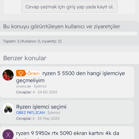
Cevap yazmak için giriş yap yada kayıt ol.
Bu konuyu görüntüleyen kullanıcı ve ziyaretçiler
Toplam: 2 (Kullanıcı: 0, ziyaretçi: 2)
Benzer konular
ryzen 5 5500 den hangi işlemciye
Öneri
geçmeliyim
ziweo.ae
İşlemci
Cevaplar
4
24 Eki 2025
Ryzen işlemci seçimi
OBEZ PATLICAN
İşlemci
Cevaplar
6
25 May 2025
ryzen 9 5950x rtx 5090 ekran kartını 4k da
X