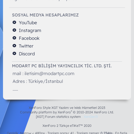
SOSYAL MEDYA HESAPLARIMIZ
YouTube
Instagram
Facebook
Twitter
Discord
MODART PC BILIŞIM YAYINCILIK TİC. LTD. ŞTİ.
mail :
iletisim@modartpc.com
Adres : Türkiye/İstanbul
......
XenForo Style XGT Yazılım ve Web Hizmetleri 2023
®
Community platform by XenForo
© 2010-2024 XenForo Ltd.
[XGT] Forum statistics system
- XenGenTr
XenForo 2 Türkçe eTiKeT™ 2020
Genişlik
Toplam sorgu
41
Toplam zaman
0.2346s
En fazla