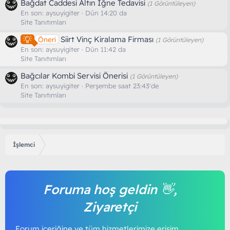
Bağdat Caddesi Altın İğne Tedavisi
(1 Görüntüleyen)
En son:
aysuyigiter
Dün 14:20 da
Site Tanıtımları
Siirt Vinç Kiralama Firması
Öneri
(1 Görüntüleyen)
En son:
aysuyigiter
Dün 11:42 da
Site Tanıtımları
Bağcılar Kombi Servisi Önerisi
(1 Görüntüleyen)
En son:
aysuyigiter
Perşembe saat 23:43'de
Site Tanıtımları
İşlemci
Foruma hoş geldin 👋,
Ziyaretçi
Forum içeriğine ve tüm hizmetlerimize erişim