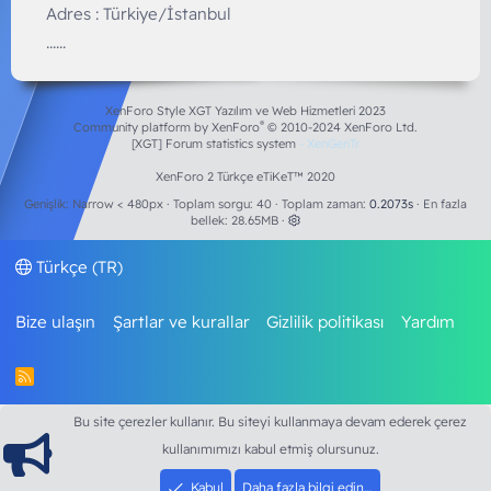
Adres : Türkiye/İstanbul
......
XenForo Style XGT Yazılım ve Web Hizmetleri 2023
®
Community platform by XenForo
© 2010-2024 XenForo Ltd.
[XGT] Forum statistics system
- XenGenTr
XenForo 2 Türkçe eTiKeT™ 2020
Genişlik
Toplam sorgu
40
Toplam zaman
0.2073s
En fazla
bellek
28.65MB
Türkçe (TR)
Bize ulaşın
Şartlar ve kurallar
Gizlilik politikası
Yardım
R
S
S
Bu site çerezler kullanır. Bu siteyi kullanmaya devam ederek çerez
kullanımımızı kabul etmiş olursunuz.
Kabul
Daha fazla bilgi edin…