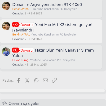
Donanım Arşivi yeni sistem RTX 4060
Berkin AYRAL
Youtube Kanallarının PC Tavsiyeleri
Cevaplar
1
9 Eyl 2023
Yeni ModArt X2 sistem geliyor!
Duyuru
[Yayınlandı]
Berkin AYRAL
Youtube Kanallarının PC Tavsiyeleri
Cevaplar
2
7 Eyl 2023
Hazır Olun Yeni Canavar Sistem
Duyuru
Yolda
Levon Turaç
Youtube Kanallarının PC Tavsiyeleri
Cevaplar
45
23 May 2023
Facebook
X (Twitter)
WhatsApp
E-posta
Link
Paylaş:
Çevrim içi üyeler