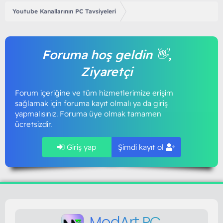
Youtube Kanallarının PC Tavsiyeleri
Foruma hoş geldin 👋,
Ziyaretçi
Forum içeriğine ve tüm hizmetlerimize erişim
sağlamak için foruma kayıt olmalı ya da giriş
yapmalısınız. Foruma üye olmak tamamen
ücretsizdir.
Giriş yap
Şimdi kayıt ol
ModArt PC