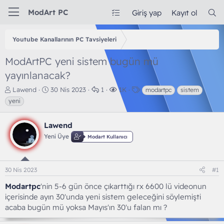
ModArt PC
Giriş yap
Kayıt ol
Youtube Kanallarının PC Tavsiyeleri
ModArtPC yeni sistem bugün mü
yayınlanacak?
K
B
C
G
E
Lawend
30 Nis 2023
1
1K
modartpc
sistem
o
a
e
ö
t
yeni
n
ş
v
r
i
b
l
a
ü
k
Lawend
u
a
p
n
e
y
n
l
t
t
Yeni Üye
Modart Kullanıcı
u
g
a
ü
l
b
ı
r
l
e
a
ç
e
r
30 Nis 2023
#1
ş
t
m
l
a
e
Modartpc
'nin 5-6 gün önce çıkarttığı rx 6600 lü videonun
a
r
içerisinde ayın 30'unda yeni sistem geleceğini söylemişti
t
i
a
h
acaba bugün mü yoksa Mayıs'ın 30'u falan mı ?
n
i