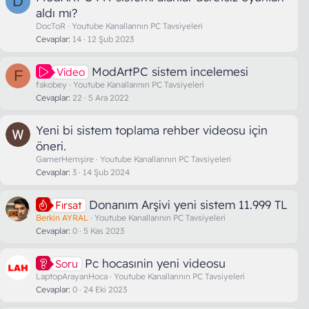
D
aldı mı?
DocToR
Youtube Kanallarının PC Tavsiyeleri
Cevaplar
14
12 Şub 2023
ModArtPC sistem incelemesi
Video
F
fakobey
Youtube Kanallarının PC Tavsiyeleri
Cevaplar
22
5 Ara 2022
Yeni bi sistem toplama rehber videosu için
öneri.
GamerHemşire
Youtube Kanallarının PC Tavsiyeleri
Cevaplar
3
14 Şub 2024
Donanım Arşivi yeni sistem 11.999 TL
Fırsat
Berkin AYRAL
Youtube Kanallarının PC Tavsiyeleri
Cevaplar
0
5 Kas 2023
Pc hocasınin yeni videosu
Soru
LaptopArayanHoca
Youtube Kanallarının PC Tavsiyeleri
Cevaplar
0
24 Eki 2023