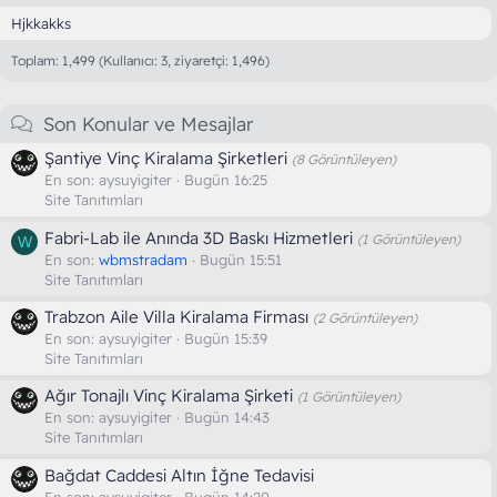
Hjkkakks
Toplam: 1,499 (Kullanıcı: 3, ziyaretçi: 1,496)
Son Konular ve Mesajlar
Şantiye Vinç Kiralama Şirketleri
(8 Görüntüleyen)
En son:
aysuyigiter
Bugün 16:25
Site Tanıtımları
Fabri-Lab ile Anında 3D Baskı Hizmetleri
(1 Görüntüleyen)
W
En son:
wbmstradam
Bugün 15:51
Site Tanıtımları
Trabzon Aile Villa Kiralama Firması
(2 Görüntüleyen)
En son:
aysuyigiter
Bugün 15:39
Site Tanıtımları
Ağır Tonajlı Vinç Kiralama Şirketi
(1 Görüntüleyen)
En son:
aysuyigiter
Bugün 14:43
Site Tanıtımları
Bağdat Caddesi Altın İğne Tedavisi
En son:
aysuyigiter
Bugün 14:20