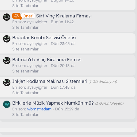
Site Tanıtımları
Siirt Vinç Kiralama Firması
Öneri
En son:
aysuyigiter
Bugün 11:42
Site Tanıtımları
Bağcılar Kombi Servisi Önerisi
En son:
aysuyigiter
Dün 23:43 da
Site Tanıtımları
Batman’da Vinç Kiralama Firması
En son:
aysuyigiter
Dün 20:18 da
Site Tanıtımları
İnkjet Kodlama Makinası Sistemleri
(1 Görüntüleyen)
En son:
aysuyigiter
Dün 17:48 da
Site Tanıtımları
Bitkilerle Müzik Yapmak Mümkün mü?
(1 Görüntüleyen)
W
En son:
wbmstradam
Dün 15:29 da
Site Tanıtımları