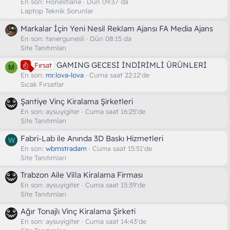
En son:
Honestiane
Dün 09:37 da
Laptop Teknik Sorunlar
Markalar İçin Yeni Nesil Reklam Ajansı FA Media Ajans
En son:
tanergunesli
Dün 08:15 da
Site Tanıtımları
GAMING GECESİ İNDİRİMLİ ÜRÜNLERİ
Fırsat
M
En son:
mr.lova-lova
Cuma saat 22:12'de
Sıcak Fırsatlar
Şantiye Vinç Kiralama Şirketleri
En son:
aysuyigiter
Cuma saat 16:25'de
Site Tanıtımları
Fabri-Lab ile Anında 3D Baskı Hizmetleri
W
En son:
wbmstradam
Cuma saat 15:51'de
Site Tanıtımları
Trabzon Aile Villa Kiralama Firması
En son:
aysuyigiter
Cuma saat 15:39'de
Site Tanıtımları
Ağır Tonajlı Vinç Kiralama Şirketi
En son:
aysuyigiter
Cuma saat 14:43'de