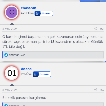
cbasaran
C
Aktif Üye
Uzman
6 May 2024
#2
O kart ile şimdi başlarsan en çok kazandıran coin 1ay bozunca
sürekli açık bırakman şartı ile 1$ kazandırmış olacaktır. Günlük
1TL bile değil.
T
emirhan1234
e
p
k
Adana
i
l
Pro Üye
Uzman
e
r
:
8 May 2024
#3
Elektrik parasını karşılamaz.
T
emirhan1234