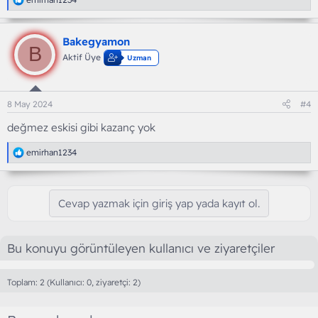
e
p
k
Bakegyamon
i
B
l
Aktif Üye
Uzman
e
r
:
8 May 2024
#4
değmez eskisi gibi kazanç yok
T
emirhan1234
e
p
k
i
Cevap yazmak için giriş yap yada kayıt ol.
l
e
r
:
Bu konuyu görüntüleyen kullanıcı ve ziyaretçiler
Toplam: 2 (Kullanıcı: 0, ziyaretçi: 2)