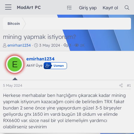
ModArt PC
Giriş yap
Kayıt ol
Bitcoin
mining yapmak istiyorum?
K
B
C
G
emirhan1234
3 May 2024
3
1K
o
a
e
ö
n
ş
v
r
emirhan1234
b
l
a
ü
E
Aktif Üye
Uzman
u
a
p
n
y
n
l
t
u
g
a
ü
b
ı
r
l
5 May 2024
#1
a
ç
e
ş
t
m
Herkese merhabalar ben harçlığımı çıkaracak kadar mining
l
a
e
yapmak istiyorum kazacağım coini de belirledim TRX fakat
a
r
bundan 2 sene önce yine yapıyordum güzel 3-5 birşeyler
t
i
geliyordu gtx 1650 im vardı bugün 18 oldum ve elimde
a
h
RX6600 var. sizce nasıl bir yol izlemeliyim yardımcı
n
i
olabilirseniz sevinirim