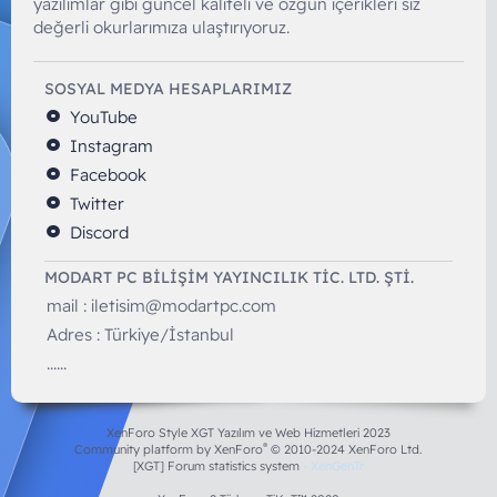
yazılımlar gibi güncel kaliteli ve özgün içerikleri siz
değerli okurlarımıza ulaştırıyoruz.
SOSYAL MEDYA HESAPLARIMIZ
YouTube
Instagram
Facebook
Twitter
Discord
MODART PC BILIŞIM YAYINCILIK TİC. LTD. ŞTİ.
mail :
iletisim@modartpc.com
Adres : Türkiye/İstanbul
......
XenForo Style XGT Yazılım ve Web Hizmetleri 2023
®
Community platform by XenForo
© 2010-2024 XenForo Ltd.
[XGT] Forum statistics system
- XenGenTr