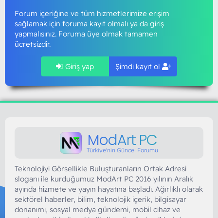
Forum içeriğine ve tüm hizmetlerimize erişim
sağlamak için foruma kayıt olmalı ya da giriş
yapmalısınız. Foruma üye olmak tamamen
ücretsizdir.
Giriş yap
Şimdi kayıt ol
ModArt PC
Türkiye'nin Güncel Forumu
Teknolojiyi Görsellikle Buluşturanların Ortak Adresi
sloganı ile kurduğumuz ModArt PC 2016 yılının Aralık
ayında hizmete ve yayın hayatına başladı. Ağırlıklı olarak
sektörel haberler, bilim, teknolojik içerik, bilgisayar
donanımı, sosyal medya gündemi, mobil cihaz ve