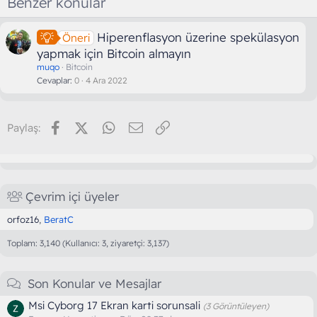
Benzer konular
Hiperenflasyon üzerine spekülasyon
Öneri
yapmak için Bitcoin almayın
muqo
Bitcoin
Cevaplar
0
4 Ara 2022
Facebook
X (Twitter)
WhatsApp
E-posta
Link
Paylaş:
Çevrim içi üyeler
orfoz16
BeratC
Toplam: 3,140 (Kullanıcı: 3, ziyaretçi: 3,137)
Son Konular ve Mesajlar
Msi Cyborg 17 Ekran karti sorunsali
(3 Görüntüleyen)