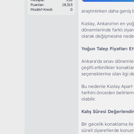
Puanları
18,313
ModArt Kredi
0
araştırılırken daha geniş 
Kızılay, Ankara'nın en yoğ
dönemlerinde farklı ziyare
olarak değişmesine neden 
Yoğun Talep Fiyatları Et
Ankara'da sınav dönemleri
çeşitli etkinlikler konakl
seçeneklerine olan ilgi de
Bu nedenle Kızılay Apart 
tarihini önceden belirlem
olabilir.
Kalış Süresi Değerlendir
Bir gecelik konaklama ile 
süreli ziyaretlerde konum