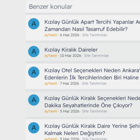
Benzer konular
Kızılay Günlük Apart Tercihi Yapanlar 
A
Zamandan Nasıl Tasarruf Edebilir?
ayfareli
6 Haz 2026
Site Tanıtımları
Kızılay Kiralık Daireler
A
ayfareli
10 Haz 2026
Site Tanıtımları
Kızılay Otel Seçenekleri Neden Ankara'
A
Edenlerin İlk Tercihlerinden Biri Haline
ayfareli
7 Haz 2026
Site Tanıtımları
Kızılay Günlük Kiralık Seçenekleri Ne
A
Dakika Seyahatlerinde Öne Çıkıyor?
ayfareli
5 Haz 2026
Site Tanıtımları
Kızılay Günlük Kiralık Daire Yerine Şeh
A
Kalmak Neleri Değiştirir?
ayfareli
5 Haz 2026
Site Tanıtımları