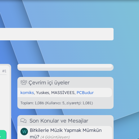
#1
Çevrim içi üyeler
komiks
Yuskes
MASSİVEES
PCBudur
Toplam: 1,086 (Kullanıcı: 5, ziyaretçi: 1,081)
Son Konular ve Mesajlar
Bitkilerle Müzik Yapmak Mümkün
W
.
mü?
(4 Görüntüleyen)