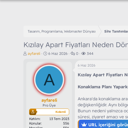
Tasarım, Programlama, Webmaster Dünyası
Site Tanıtımlar
Kızılay Apart Fiyatları Neden Dö
K
B
C
G
ayfareli
6 Haz 2026
0
344
o
a
e
ö
n
ş
v
r
6 Haz 2026
b
l
a
ü
A
u
a
p
n
Kızılay Apart Fiyatları
y
n
l
t
u
g
a
ü
Konaklama Planı Yaparke
b
ı
r
l
a
ç
e
Ankara'da konaklama araşt
ş
t
m
ayfareli
değişkenliğidir. Aynı bölg
l
a
e
Pro Üye
a
r
Bunun nedeni yalnızca oda
Kıdemli
t
i
süresi, ziyaret amacı ve s
Katılım
13 Tem 2023
a
h
Konular
556
URL içeriğini görü
n
i
Mesajlar
556