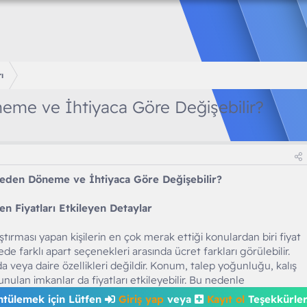
ı
neme ve İhtiyaca Göre Değişebilir?
 Neden Döneme ve İhtiyaca Göre Değişebilir?
n Fiyatları Etkileyen Detaylar
ırması yapan kişilerin en çok merak ettiği konulardan biri fiyat
ede farklı apart seçenekleri arasında ücret farkları görülebilir.
 veya daire özellikleri değildir. Konum, talep yoğunluğu, kalış
unulan imkanlar da fiyatları etkileyebilir. Bu nedenle
ntülemek için Lütfen
Giriş yap
veya
Kayıt ol
Teşekkürler