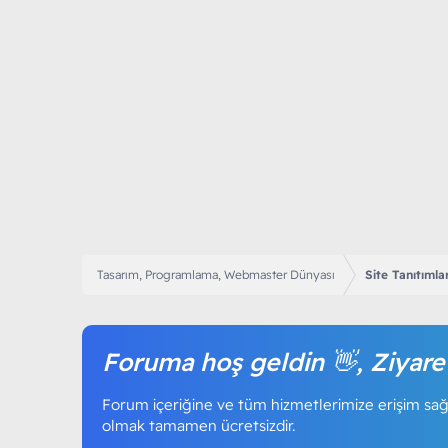
Tasarım, Programlama, Webmaster Dünyası
Site Tanıtımlar
Foruma hoş geldin 👋, Ziyare
Forum içeriğine ve tüm hizmetlerimize erişim sağl
olmak tamamen ücretsizdir.