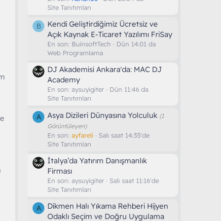
Site Tanıtımları
Kendi Geliştirdiğimiz Ücretsiz ve
B
Açık Kaynak E-Ticaret Yazılımı FriSay
En son:
BuinsoftTech
Dün 14:01 da
Web Programlama
DJ Akademisi Ankara'da: MAC DJ
ım
Academy
En son:
aysuyigiter
Dün 11:46 da
Site Tanıtımları
Asya Dizileri Dünyasına Yolculuk
(1
A
re
Görüntüleyen)
En son:
ayfareli
Salı saat 14:35'de
Site Tanıtımları
İtalya’da Yatırım Danışmanlık
n
Firması
En son:
aysuyigiter
Salı saat 11:16'de
Site Tanıtımları
Dikmen Halı Yıkama Rehberi Hijyen
A
Odaklı Seçim ve Doğru Uygulama