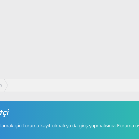
ı
tçi
amak için foruma kayıt olmalı ya da giriş yapmalısınız. Foruma ü