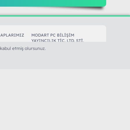
SAPLARIMIZ
MODART PC BILIŞIM
YAYINCILIK TİC. LTD. ŞTİ.
mail :
iletisim@modartpc.com
 kabul etmiş olursunuz.
Adres : Türkiye/İstanbul
......
1MB
n
Şartlar ve kurallar
Gizlilik politikası
Yardım
R