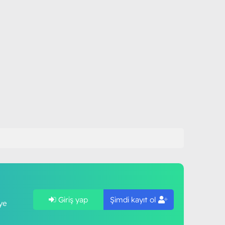
Giriş yap
Şimdi kayıt ol
ye