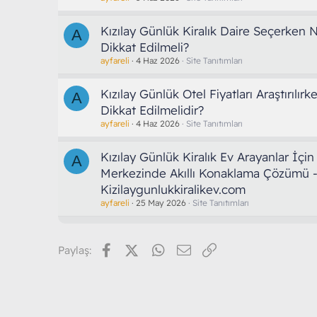
Kızılay Günlük Kiralık Daire Seçerken 
A
Dikkat Edilmeli?
ayfareli
4 Haz 2026
Site Tanıtımları
Kızılay Günlük Otel Fiyatları Araştırılır
A
Dikkat Edilmelidir?
ayfareli
4 Haz 2026
Site Tanıtımları
Kızılay Günlük Kiralık Ev Arayanlar İçin
A
Merkezinde Akıllı Konaklama Çözümü 
Kizilaygunlukkiralikev.com
ayfareli
25 May 2026
Site Tanıtımları
Facebook
X (Twitter)
WhatsApp
E-posta
Link
Paylaş: