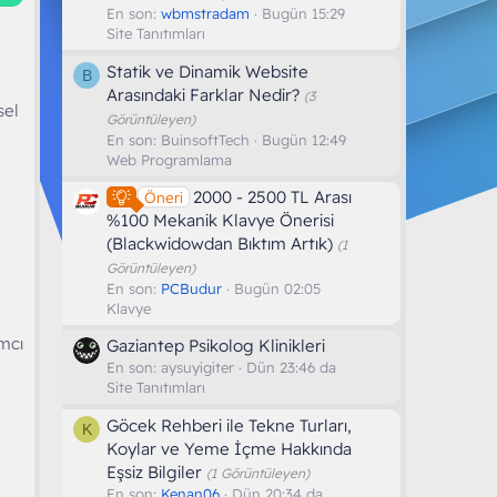
En son:
wbmstradam
Bugün 15:29
Site Tanıtımları
Statik ve Dinamik Website
B
Arasındaki Farklar Nedir?
(3
sel
Görüntüleyen)
En son:
BuinsoftTech
Bugün 12:49
Web Programlama
2000 - 2500 TL Arası
Öneri
%100 Mekanik Klavye Önerisi
(Blackwidowdan Bıktım Artık)
(1
Görüntüleyen)
En son:
PCBudur
Bugün 02:05
Klavye
ımcı
Gaziantep Psikolog Klinikleri
En son:
aysuyigiter
Dün 23:46 da
Site Tanıtımları
Göcek Rehberi ile Tekne Turları,
K
Koylar ve Yeme İçme Hakkında
Eşsiz Bilgiler
(1 Görüntüleyen)
En son:
Kenan06
Dün 20:34 da