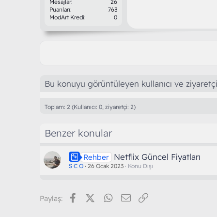
Mesajlar
26
Puanları
763
ModArt Kredi
0
Bu konuyu görüntüleyen kullanıcı ve ziyaretçi
Toplam: 2 (Kullanıcı: 0, ziyaretçi: 2)
Benzer konular
Netflix Güncel Fiyatları
Rehber
S C O
26 Ocak 2023
Konu Dışı
Facebook
X (Twitter)
WhatsApp
E-posta
Link
Paylaş: