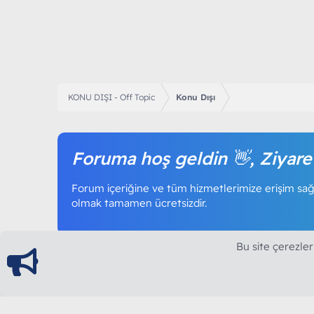
KONU DIŞI - Off Topic
Konu Dışı
Foruma hoş geldin 👋, Ziyare
Forum içeriğine ve tüm hizmetlerimize erişim sağl
olmak tamamen ücretsizdir.
Bu site çerezler
ModArt PC