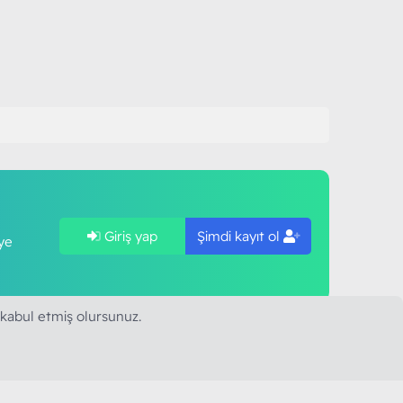
Giriş yap
Şimdi kayıt ol
ye
 kabul etmiş olursunuz.
SAPLARIMIZ
MODART PC BILIŞIM