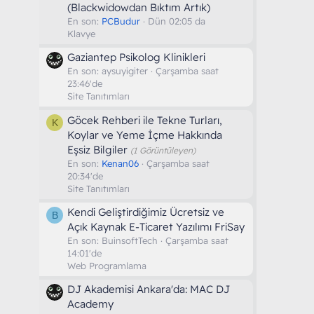
(Blackwidowdan Bıktım Artık)
En son:
PCBudur
Dün 02:05 da
Klavye
Gaziantep Psikolog Klinikleri
En son:
aysuyigiter
Çarşamba saat
23:46'de
Site Tanıtımları
Göcek Rehberi ile Tekne Turları,
K
Koylar ve Yeme İçme Hakkında
Eşsiz Bilgiler
(1 Görüntüleyen)
En son:
Kenan06
Çarşamba saat
20:34'de
Site Tanıtımları
Kendi Geliştirdiğimiz Ücretsiz ve
B
Açık Kaynak E-Ticaret Yazılımı FriSay
En son:
BuinsoftTech
Çarşamba saat
14:01'de
Web Programlama
DJ Akademisi Ankara'da: MAC DJ
Academy