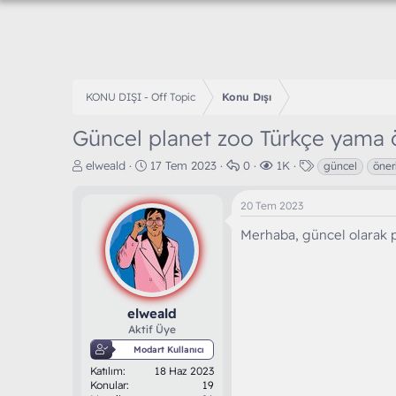
KONU DIŞI - Off Topic
Konu Dışı
Güncel planet zoo Türkçe yama ö
K
B
C
G
E
elweald
17 Tem 2023
0
1K
güncel
öner
o
a
e
ö
t
n
ş
v
r
i
20 Tem 2023
b
l
a
ü
k
u
a
p
n
e
Merhaba, güncel olarak p
y
n
l
t
t
u
g
a
ü
l
b
ı
r
l
e
a
ç
e
r
ş
t
m
elweald
l
a
e
Aktif Üye
a
r
Modart Kullanıcı
t
i
Katılım
18 Haz 2023
a
h
Konular
19
n
i