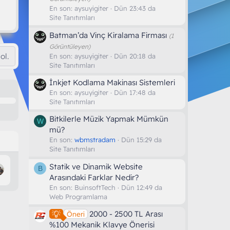
En son:
aysuyigiter
Dün 23:43 da
Site Tanıtımları
Batman’da Vinç Kiralama Firması
(1
Görüntüleyen)
ol.
En son:
aysuyigiter
Dün 20:18 da
Site Tanıtımları
İnkjet Kodlama Makinası Sistemleri
En son:
aysuyigiter
Dün 17:48 da
Site Tanıtımları
Bitkilerle Müzik Yapmak Mümkün
W
mü?
En son:
wbmstradam
Dün 15:29 da
Site Tanıtımları
Statik ve Dinamik Website
B
Arasındaki Farklar Nedir?
En son:
BuinsoftTech
Dün 12:49 da
Web Programlama
2000 - 2500 TL Arası
Öneri
%100 Mekanik Klavye Önerisi