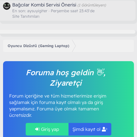
Bağcılar Kombi Servisi Önerisi
(1 Görüntüleyen)
En son:
aysuyigiter
Perşembe saat 23:43'de
Site Tanıtımları
Oyuncu Dizüstü (Gaming Laptop)
Foruma hoş geldin 👋,
Ziyaretçi
Forum içeriğine ve tüm hizmetlerimize erişim
sağlamak için foruma kayıt olmalı ya da giriş
yapmalısınız. Foruma üye olmak tamamen
ücretsizdir.
Giriş yap
Şimdi kayıt ol