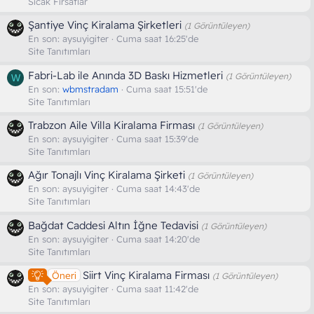
Sıcak Fırsatlar
Şantiye Vinç Kiralama Şirketleri
(1 Görüntüleyen)
En son:
aysuyigiter
Cuma saat 16:25'de
Site Tanıtımları
Fabri-Lab ile Anında 3D Baskı Hizmetleri
(1 Görüntüleyen)
W
En son:
wbmstradam
Cuma saat 15:51'de
Site Tanıtımları
Trabzon Aile Villa Kiralama Firması
(1 Görüntüleyen)
En son:
aysuyigiter
Cuma saat 15:39'de
Site Tanıtımları
Ağır Tonajlı Vinç Kiralama Şirketi
(1 Görüntüleyen)
En son:
aysuyigiter
Cuma saat 14:43'de
Site Tanıtımları
Bağdat Caddesi Altın İğne Tedavisi
(1 Görüntüleyen)
En son:
aysuyigiter
Cuma saat 14:20'de
Site Tanıtımları
Siirt Vinç Kiralama Firması
Öneri
(1 Görüntüleyen)
En son:
aysuyigiter
Cuma saat 11:42'de
Site Tanıtımları