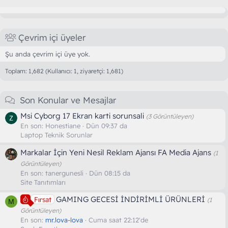
Çevrim içi üyeler
Şu anda çevrim içi üye yok.
Toplam: 1,682 (Kullanıcı: 1, ziyaretçi: 1,681)
Son Konular ve Mesajlar
Msi Cyborg 17 Ekran karti sorunsali
(3 Görüntüleyen)
En son:
Honestiane
Dün 09:37 da
Laptop Teknik Sorunlar
Markalar İçin Yeni Nesil Reklam Ajansı FA Media Ajans
(1
Görüntüleyen)
En son:
tanergunesli
Dün 08:15 da
Site Tanıtımları
GAMING GECESİ İNDİRİMLİ ÜRÜNLERİ
Fırsat
(1
M
Görüntüleyen)
En son:
mr.lova-lova
Cuma saat 22:12'de