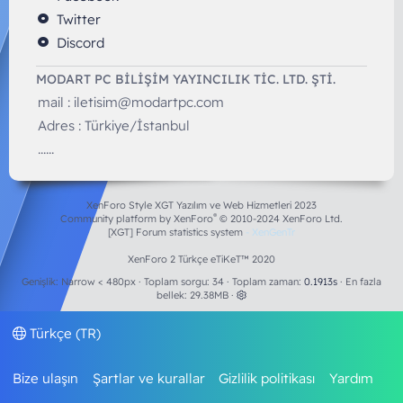
Twitter
Discord
MODART PC BILIŞIM YAYINCILIK TİC. LTD. ŞTİ.
mail :
iletisim@modartpc.com
Adres : Türkiye/İstanbul
......
XenForo Style XGT Yazılım ve Web Hizmetleri 2023
®
Community platform by XenForo
© 2010-2024 XenForo Ltd.
[XGT] Forum statistics system
- XenGenTr
XenForo 2 Türkçe eTiKeT™ 2020
Genişlik
Toplam sorgu
34
Toplam zaman
0.1913s
En fazla
bellek
29.38MB
Türkçe (TR)
Bize ulaşın
Şartlar ve kurallar
Gizlilik politikası
Yardım