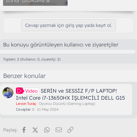
50.8 KB · Görüntüleme: 36
Cevap yazmak için giriş yap yada kayıt ol.
Bu konuyu görüntüleyen kullanıcı ve ziyaretçiler
Toplam: 2 (Kullanıcı: 0, ziyaretçi: 2)
Benzer konular
SERİN ve SESSİZ F/P LAPTOP!
Video
Intel Core i7-13650HX İŞLEMCİLİ DELL G15
Levon Turaç
Oyuncu Dizüstü (Gaming Laptop)
Cevaplar
0
21 May 2024
Facebook
X (Twitter)
WhatsApp
E-posta
Link
Paylaş: