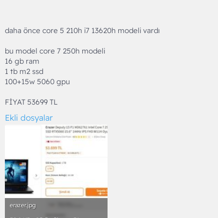
daha önce core 5 210h i7 13620h modeli vardı
bu model core 7 250h modeli
16 gb ram
1 tb m2 ssd
100+15w 5060 gpu
FİYAT 53699 TL
Ekli dosyalar
erazer.jpg