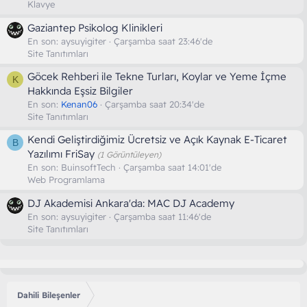
Klavye
Gaziantep Psikolog Klinikleri
En son:
aysuyigiter
Çarşamba saat 23:46'de
Site Tanıtımları
Göcek Rehberi ile Tekne Turları, Koylar ve Yeme İçme
K
Hakkında Eşsiz Bilgiler
En son:
Kenan06
Çarşamba saat 20:34'de
Site Tanıtımları
Kendi Geliştirdiğimiz Ücretsiz ve Açık Kaynak E-Ticaret
B
Yazılımı FriSay
(1 Görüntüleyen)
En son:
BuinsoftTech
Çarşamba saat 14:01'de
Web Programlama
DJ Akademisi Ankara'da: MAC DJ Academy
En son:
aysuyigiter
Çarşamba saat 11:46'de
Site Tanıtımları
Dahili Bileşenler