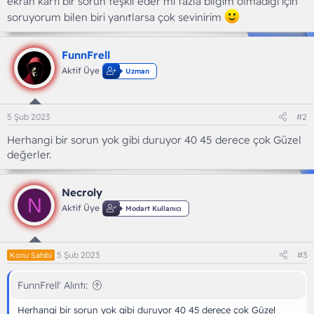
ekran kartı bir sorun teşkil eder mi fazla bilgim olmadığı için
soruyorum bilen biri yanıtlarsa çok sevinirim
FunnFrell
Aktif Üye
Uzman
5 Şub 2023
#2
Herhangi bir sorun yok gibi duruyor 40 45 derece çok Güzel
değerler.
Necroly
N
Aktif Üye
Modart Kullanıcı
5 Şub 2023
#3
Konu Sahibi
FunnFrell' Alıntı:
Herhangi bir sorun yok gibi duruyor 40 45 derece çok Güzel