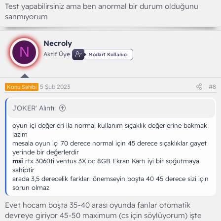
Test yapabilirsiniz ama ben anormal bir durum olduğunu
sanmıyorum
Necroly
N
Aktif Üye
Modart Kullanıcı
5 Şub 2023
#8
Konu Sahibi
JOKER' Alıntı:
oyun içi değerleri ila normal kullanım sıçaklık değerlerine bakmak
lazım
mesala oyun içi 70 derece normal için 45 derece sıçaklıklar gayet
yerinde bir değerlerdir
msi
rtx 3060ti ventus 3X oc 8GB Ekran Kartı iyi bir soğutmaya
sahiptir
arada 3,5 derecelik farkları önemseyin boşta 40 45 derece sizi için
sorun olmaz
Evet hocam boşta 35-40 arası oyunda fanlar otomatik
devreye giriyor 45-50 maximum (cs için söylüyorum) işte