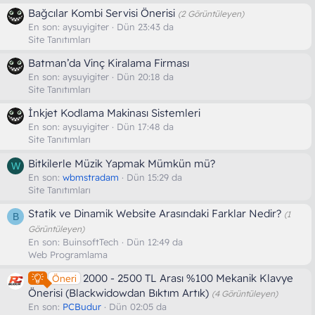
Bağcılar Kombi Servisi Önerisi
(2 Görüntüleyen)
En son:
aysuyigiter
Dün 23:43 da
Site Tanıtımları
Batman’da Vinç Kiralama Firması
En son:
aysuyigiter
Dün 20:18 da
Site Tanıtımları
İnkjet Kodlama Makinası Sistemleri
En son:
aysuyigiter
Dün 17:48 da
Site Tanıtımları
Bitkilerle Müzik Yapmak Mümkün mü?
W
En son:
wbmstradam
Dün 15:29 da
Site Tanıtımları
Statik ve Dinamik Website Arasındaki Farklar Nedir?
(1
B
Görüntüleyen)
En son:
BuinsoftTech
Dün 12:49 da
Web Programlama
2000 - 2500 TL Arası %100 Mekanik Klavye
Öneri
Önerisi (Blackwidowdan Bıktım Artık)
(4 Görüntüleyen)
En son:
PCBudur
Dün 02:05 da