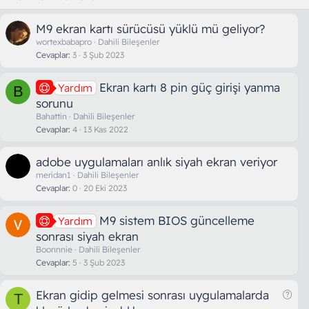
M9 ekran kartı sürücüsü yüklü mü geliyor?
wortexbabapro
Dahili Bileşenler
Cevaplar
3
3 Şub 2023
Ekran kartı 8 pin güç girişi yanma
Yardım
B
sorunu
Bahattin
Dahili Bileşenler
Cevaplar
4
13 Kas 2022
adobe uygulamaları anlık siyah ekran veriyor
meridan1
Dahili Bileşenler
Cevaplar
0
20 Eki 2023
M9 sistem BIOS güncelleme
Yardım
sonrası siyah ekran
Boonnnie
Dahili Bileşenler
Cevaplar
5
3 Şub 2023
S
Ekran gidip gelmesi sonrası uygulamalarda
T
o