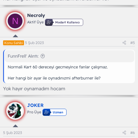
Necroly
N
Aktif Üye
Modart Kullanıcı
5 Şub 2023
#5
Konu Sahibi
FunnFrell' Alıntı:
Normali Kart 60 dereceyi gecmeyince fanlar çalışmaz.
Her hangi bir ayar ile oynadınızmi afterburner ile?
Yok hayır oynamadım hocam
JOKER
Pro Üye
Uzman
5 Şub 2023
#6