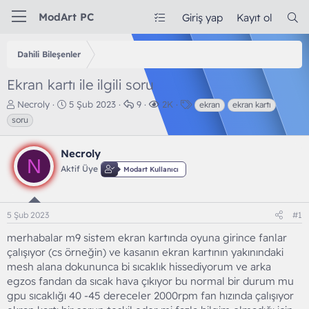
ModArt PC
Giriş yap
Kayıt ol
Dahili Bileşenler
Ekran kartı ile ilgili soru
K
B
C
G
E
Necroly
5 Şub 2023
9
2K
ekran
ekran kartı
o
a
e
ö
t
soru
n
ş
v
r
i
b
l
a
ü
k
Necroly
u
a
p
n
e
N
y
n
l
t
t
Aktif Üye
Modart Kullanıcı
u
g
a
ü
l
b
ı
r
l
e
a
ç
e
r
5 Şub 2023
#1
ş
t
m
l
a
e
merhabalar m9 sistem ekran kartında oyuna girince fanlar
a
r
çalışıyor (cs örneğin) ve kasanın ekran kartının yakınındaki
t
i
a
h
mesh alana dokununca bi sıcaklık hissediyorum ve arka
n
i
egzos fandan da sıcak hava çıkıyor bu normal bir durum mu
gpu sıcaklığı 40 -45 dereceler 2000rpm fan hızında çalışıyor