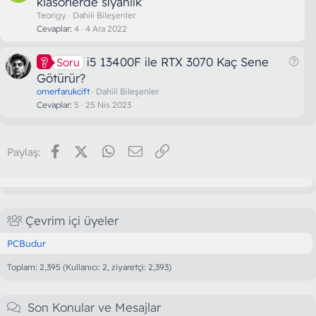
klasörlerde siyahlık
r
Teorigy
Dahili Bileşenler
u
Cevaplar
4
4 Ara 2022
S
i5 13400F ile RTX 3070 Kaç Sene
Soru
o
Götürür?
r
omerfarukcift
Dahili Bileşenler
u
Cevaplar
5
25 Nis 2023
Facebook
X (Twitter)
WhatsApp
E-posta
Link
Paylaş:
Çevrim içi üyeler
PCBudur
Toplam: 2,395 (Kullanıcı: 2, ziyaretçi: 2,393)
Son Konular ve Mesajlar