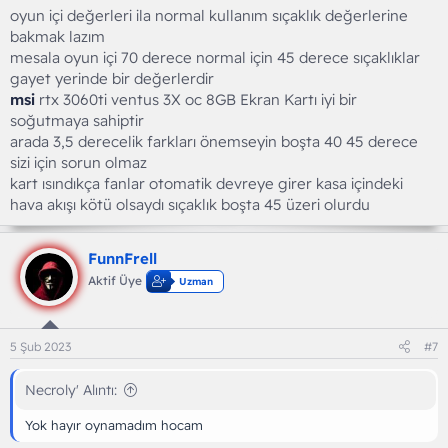
oyun içi değerleri ila normal kullanım sıçaklık değerlerine
bakmak lazım
mesala oyun içi 70 derece normal için 45 derece sıçaklıklar
gayet yerinde bir değerlerdir
msi
rtx 3060ti ventus 3X oc 8GB Ekran Kartı iyi bir
soğutmaya sahiptir
arada 3,5 derecelik farkları önemseyin boşta 40 45 derece
sizi için sorun olmaz
kart ısındıkça fanlar otomatik devreye girer kasa içindeki
hava akışı kötü olsaydı sıçaklık boşta 45 üzeri olurdu
FunnFrell
Aktif Üye
Uzman
5 Şub 2023
#7
Necroly' Alıntı:
Yok hayır oynamadım hocam