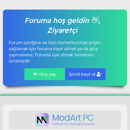
Foruma hoş geldin 👋,
Ziyaretçi
Forum içeriğine ve tüm hizmetlerimize erişim
sağlamak için foruma kayıt olmalı ya da giriş
yapmalısınız. Foruma üye olmak tamamen
ücretsizdir.
Giriş yap
Şimdi kayıt ol
ModArt PC
Türkiye'nin Güncel Forumu