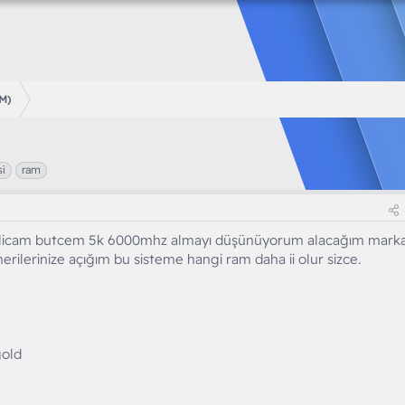
AM)
si
ram
licam butcem 5k 6000mhz almayı düşünüyorum alacağım mark
erilerinize açığım bu sisteme hangi ram daha ii olur sizce.
gold