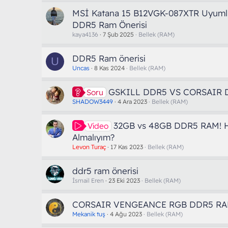
MSİ Katana 15 B12VGK-087XTR Uyuml
DDR5 Ram Önerisi
kaya4136
7 Şub 2025
Bellek (RAM)
DDR5 Ram önerisi
U
Uncas
8 Kas 2024
Bellek (RAM)
GSKILL DDR5 VS CORSAIR
Soru
SHADOW3449
4 Ara 2023
Bellek (RAM)
32GB vs 48GB DDR5 RAM! H
Video
Almalıyım?
Levon Turaç
17 Kas 2023
Bellek (RAM)
ddr5 ram önerisi
İsmail Eren
23 Eki 2023
Bellek (RAM)
CORSAIR VENGEANCE RGB DDR5 RAM 
Mekanik tuş
4 Ağu 2023
Bellek (RAM)