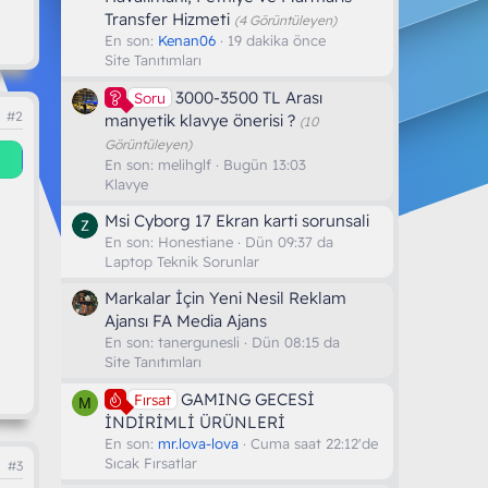
Transfer Hizmeti
(4 Görüntüleyen)
En son:
Kenan06
19 dakika önce
Site Tanıtımları
3000-3500 TL Arası
Soru
#2
manyetik klavye önerisi ?
(10
Görüntüleyen)
En son:
melihglf
Bugün 13:03
Klavye
Msi Cyborg 17 Ekran karti sorunsali
En son:
Honestiane
Dün 09:37 da
Laptop Teknik Sorunlar
Markalar İçin Yeni Nesil Reklam
Ajansı FA Media Ajans
En son:
tanergunesli
Dün 08:15 da
Site Tanıtımları
GAMING GECESİ
Fırsat
M
İNDİRİMLİ ÜRÜNLERİ
En son:
mr.lova-lova
Cuma saat 22:12'de
Sıcak Fırsatlar
#3