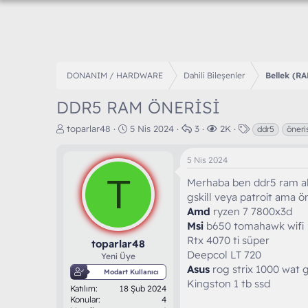
DONANIM / HARDWARE
Dahili Bileşenler
Bellek (R
DDR5 RAM ÖNERİSİ
K
B
C
G
E
toparlar48
5 Nis 2024
3
2K
ddr5
öneri
o
a
e
ö
t
n
ş
v
r
i
5 Nis 2024
b
l
a
ü
k
u
T
a
p
n
e
Merhaba ben ddr5 ram a
y
n
l
t
t
gskill veya patroit ama ön
u
g
a
ü
l
Amd
ryzen 7 7800x3d
b
ı
r
l
e
Msi
b650 tomahawk wifi
a
ç
e
r
ş
t
Rtx 4070 ti süper
m
toparlar48
l
a
e
Deepcol LT 720
Yeni Üye
a
r
Asus
rog strix 1000 wat 
Modart Kullanıcı
t
i
Kingston 1 tb ssd
Katılım
18 Şub 2024
a
h
Konular
4
n
i