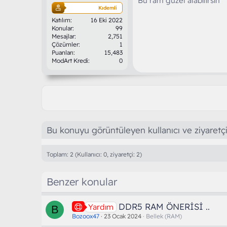
Bu ram güzel alabilirsin
Kıdemli
Katılım
16 Eki 2022
Konular
99
Mesajlar
2,751
Çözümler
1
Puanları
15,483
ModArt Kredi
0
Bu konuyu görüntüleyen kullanıcı ve ziyaretçi
Toplam: 2 (Kullanıcı: 0, ziyaretçi: 2)
Benzer konular
DDR5 RAM ÖNERİSİ ..
Yardım
B
Bozoox47
23 Ocak 2024
Bellek (RAM)