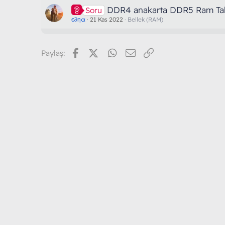
DDR4 anakarta DDR5 Ram Takı
Soru
є∂ηα
21 Kas 2022
Bellek (RAM)
Facebook
X (Twitter)
WhatsApp
E-posta
Link
Paylaş: