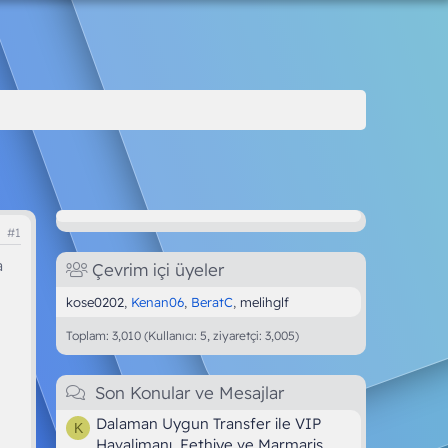
#1
a
Çevrim içi üyeler
kose0202
Kenan06
BeratC
melihglf
Toplam: 3,010 (Kullanıcı: 5, ziyaretçi: 3,005)
Son Konular ve Mesajlar
Dalaman Uygun Transfer ile VIP
K
Havalimanı, Fethiye ve Marmaris