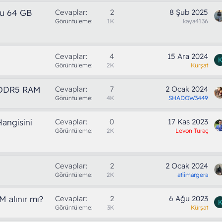
u 64 GB
Cevaplar
2
8 Şub 2025
Görüntüleme
1K
kaya4136
Cevaplar
4
15 Ara 2024
Görüntüleme
2K
Kürşat
 DDR5 RAM
Cevaplar
7
2 Ocak 2024
Görüntüleme
4K
SHADOW3449
angisini
Cevaplar
0
17 Kas 2023
Görüntüleme
2K
Levon Turaç
Cevaplar
2
2 Ocak 2024
Görüntüleme
2K
atiimargera
alınır mı?
Cevaplar
2
6 Ağu 2023
Görüntüleme
3K
Kürşat