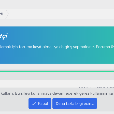
AM)
tçi
amak için foruma kayıt olmalı ya da giriş yapmalısınız. Foruma ü
SOSYAL MEDYA HE
 kullanır. Bu siteyi kullanmaya devam ederek çerez kullanımımızı
YouTube
Instagram
Kabul
Daha fazla bilgi edin…
resi sloganı ile kurduğumuz ModArt PC 2016
Facebook
dı. Ağırlıklı olarak sektörel haberler, bilim,