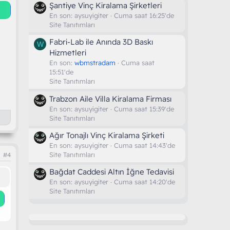
Şantiye Vinç Kiralama Şirketleri
En son:
aysuyigiter
Cuma saat 16:25'de
Site Tanıtımları
Fabri-Lab ile Anında 3D Baskı
W
Hizmetleri
En son:
wbmstradam
Cuma saat
15:51'de
Site Tanıtımları
Trabzon Aile Villa Kiralama Firması
En son:
aysuyigiter
Cuma saat 15:39'de
Site Tanıtımları
Ağır Tonajlı Vinç Kiralama Şirketi
En son:
aysuyigiter
Cuma saat 14:43'de
Site Tanıtımları
#4
Bağdat Caddesi Altın İğne Tedavisi
En son:
aysuyigiter
Cuma saat 14:20'de
Site Tanıtımları