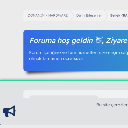
DONANIM / HARDWARE
Dahili Bileşenler
Bellek (R
Foruma hoş geldin 👋, Ziyare
Forum içeriğine ve tüm hizmetlerimize erişim sağl
olmak tamamen ücretsizdir.
ModArt PC
Bu site çerezler
Türkiye'nin Güncel Forumu
Teknolojiyi Görsellikle Buluşturanların Ortak Ad
yılının Aralık ayında hizmete ve yayın hayatına başla