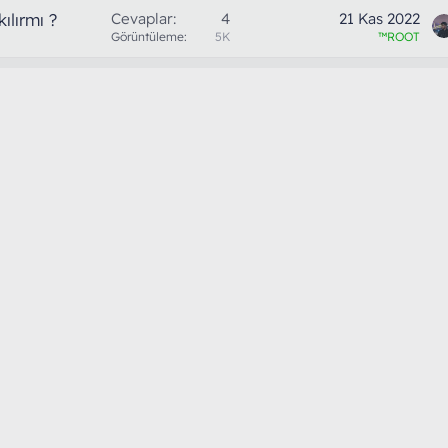
lırmı ?
Cevaplar
4
21 Kas 2022
Görüntüleme
5K
™ROOT