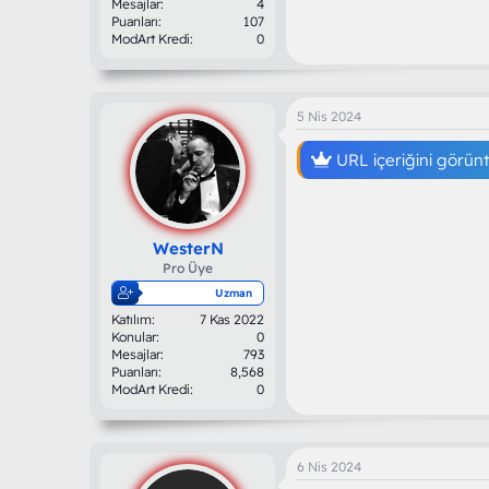
Mesajlar
4
Puanları
107
ModArt Kredi
0
5 Nis 2024
URL içeriğini görün
WesterN
Pro Üye
Uzman
Katılım
7 Kas 2022
Konular
0
Mesajlar
793
Puanları
8,568
ModArt Kredi
0
6 Nis 2024