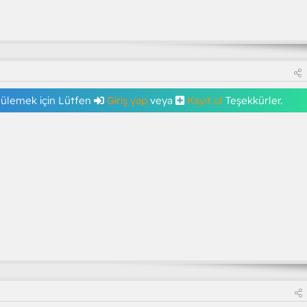
tülemek için Lütfen
Giriş yap
veya
Kayıt ol
Teşekkürler.