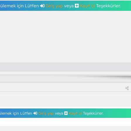
tülemek için Lütfen
Giriş yap
veya
Kayıt ol
Teşekkürler.
ülemek için Lütfen
Giriş yap
veya
Kayıt ol
Teşekkürler.