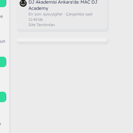
DJ Akademisi Ankara'da: MAC DJ
Academy
En son:
aysuyigiter
Çarşamba saat
me
11:46'de
Site Tanıtımları
run
e