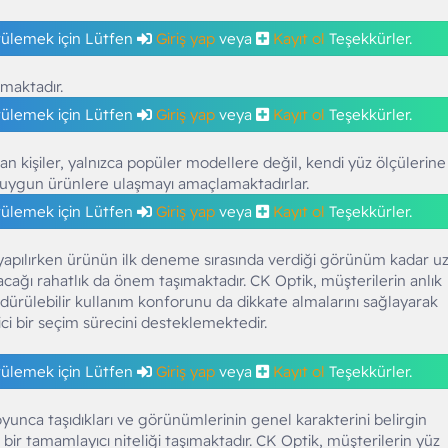
tülemek için Lütfen
Giriş yap
veya
Kayıt ol
Teşekkürler.
rmaktadır.
tülemek için Lütfen
Giriş yap
veya
Kayıt ol
Teşekkürler.
 kişiler, yalnızca popüler modellere değil, kendi yüz ölçülerine
 uygun ürünlere ulaşmayı amaçlamaktadırlar.
tülemek için Lütfen
Giriş yap
veya
Kayıt ol
Teşekkürler.
apılırken ürünün ilk deneme sırasında verdiği görünüm kadar u
acağı rahatlık da önem taşımaktadır. CK Optik, müşterilerin anlık
dürülebilir kullanım konforunu da dikkate almalarını sağlayarak
ici bir seçim sürecini desteklemektedir.
tülemek için Lütfen
Giriş yap
veya
Kayıt ol
Teşekkürler.
oyunca taşıdıkları ve görünümlerinin genel karakterini belirgin
bir tamamlayıcı niteliği taşımaktadır. CK Optik, müşterilerin yüz