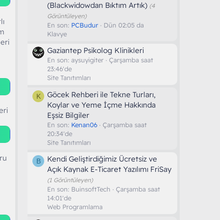
(Blackwidowdan Bıktım Artık)
(4
Görüntüleyen)
lı
En son:
PCBudur
Dün 02:05 da
ım
Klavye
eri
Gaziantep Psikolog Klinikleri
En son:
aysuyigiter
Çarşamba saat
23:46'de
Site Tanıtımları
Göcek Rehberi ile Tekne Turları,
K
Koylar ve Yeme İçme Hakkında
eri
Eşsiz Bilgiler
En son:
Kenan06
Çarşamba saat
20:34'de
Site Tanıtımları
oru
Kendi Geliştirdiğimiz Ücretsiz ve
B
Açık Kaynak E-Ticaret Yazılımı FriSay
(1 Görüntüleyen)
En son:
BuinsoftTech
Çarşamba saat
14:01'de
Web Programlama