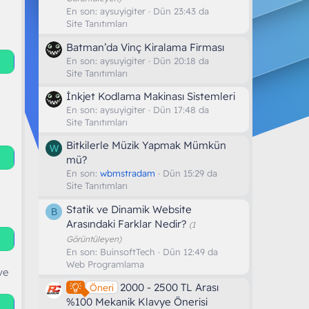
En son:
aysuyigiter
Dün 23:43 da
Site Tanıtımları
Batman’da Vinç Kiralama Firması
En son:
aysuyigiter
Dün 20:18 da
Site Tanıtımları
İnkjet Kodlama Makinası Sistemleri
En son:
aysuyigiter
Dün 17:48 da
Site Tanıtımları
Bitkilerle Müzik Yapmak Mümkün
W
mü?
En son:
wbmstradam
Dün 15:29 da
Site Tanıtımları
Statik ve Dinamik Website
B
Arasındaki Farklar Nedir?
(1
Görüntüleyen)
En son:
BuinsoftTech
Dün 12:49 da
Web Programlama
ve
2000 - 2500 TL Arası
Öneri
%100 Mekanik Klavye Önerisi