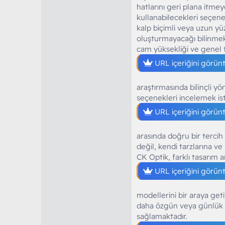
hatlarını geri plana itmey
kullanabilecekleri seçene
kalp biçimli veya uzun yü
oluşturmayacağı bilinmekt
cam yüksekliği ve genel ta
URL içeriğini görün
araştırmasında bilinçli yö
seçenekleri incelemek is
URL içeriğini görün
arasında doğru bir tercih
değil, kendi tarzlarına v
CK Optik, farklı tasarım a
URL içeriğini görün
modellerini bir araya get
daha özgün veya günlük 
sağlamaktadır.