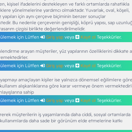
en, kişisel ifadelerini destekleyen ve farklı ortamlarda rahatlıkla
klere yönelmelerine yardımcı olmaktadır. Yuvarlak, oval, köşeli,
z yapıları için aynı çerçeve biçiminin benzer sonuçlar
edir. Bu nedenle çerçevenin genişliği, köprü yapısı, sap uzunlu
sarım çizgisi birlikte değerlendirilmelidir.
tülemek için Lütfen
Giriş yap
veya
Kayıt ol
Teşekkürler.
nlendirme arayan müşteriler, yüz yapılarının özelliklerini dikkate 
temektedirler.
tülemek için Lütfen
Giriş yap
veya
Kayıt ol
Teşekkürler.
 yapmayı amaçlayan kişiler ise yalnızca dönemsel eğilimlere gör
e kullanım alışkanlıklarına göre karar vermeye önem vermektedirl
nlayışlarına sahip
tülemek için Lütfen
Giriş yap
veya
Kayıt ol
Teşekkürler.
irerek müşterilerin iş yaşamlarında daha ciddi, sosyal ortamlarda
kullanımlarda daha sade bir görünüm elde etmelerine katkı