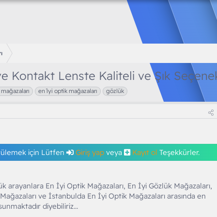
ı
e Kontakt Lenste Kaliteli ve Şık Seçene
k mağazaları
en i̇yi optik mağazaları
gözlük
tülemek için Lütfen
Giriş yap
veya
Kayıt ol
Teşekkürler.
k arayanlara En İyi Optik Mağazaları, En İyi Gözlük Mağazaları,
 Mağazaları ve İstanbulda En İyi Optik Mağazaları arasında en
sunmaktadır diyebiliriz...