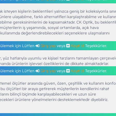
 isteyen kişilerin beklentileri yalnızca geniş bir koleksiyonla sınır
lere ulaşabilme, farklı alternatifleri karşılaştırabilme ve kullan
bilme gereksinimlerini de kapsamaktadır. CK Optik, bu beklentil
 müşterilerin iş yaşamında, sosyal ortamlarda, açık hava
k kullanımda değerlendirebilecekleri seçeneklere ulaşmalarını
tülemek için Lütfen
Giriş yap
veya
Kayıt ol
Teşekkürler.
r, yüz hatlarıyla uyumlu ve kişisel tarzlarını tamamlayan çerçevel
anda ürünlerin işlevsel özelliklerini de dikkate almaktadırlar.
tülemek için Lütfen
Giriş yap
veya
Kayıt ol
Teşekkürler.
temel ölçütler arasında güven, özen, çeşitlilik ve kullanım konf
bu ölçütleri bir araya getirerek müşterilerin kendilerini rahat
larını bilinçli biçimde karşılayabilecekleri ve uzun süre
cekleri ürünlere yönelmelerini desteklemektedir diyebiliriz.