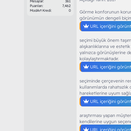
Mesajlar
361
Puanları
7,462
ModArt Kredi
0
Görme konforunun korunm
görünümün dengeli biçi
URL içeriğini görün
seçimi büyük önem taşımak
alışkanlıklarına ve estet
yalnızca görünüşlerine d
kolaylaştırmaktadır.
URL içeriğini görün
seçiminde çerçevenin ren
kullanımlarda rahatsızlık
hareketlerine uyum sağla
URL içeriğini görün
araştırması yapan müşteril
kendilerine uygun seçen
URL içeriğini görün