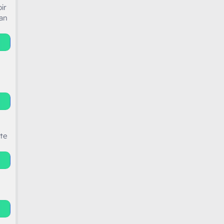
ir
dan
ate