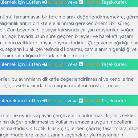
tülemek için Lütfen
Giriş yap
veya
Kayıt ol
Teşekkürler.
örünümü tamamlayan bir tercih olarak değerlendirmemekte, gör
lışkanlıklarının birlikte ele alınması gereken önemli bir süreç
r. Gün boyunca bilgisayar karşısında çalışan müşteriler, yoğun
iler, açık havada uzun süre geçiren bireyler ve hareketli yaşam
r farklı özelliklere ihtiyaç duymaktadırlar. Çerçevenin ağırlığı, bu
ı, sapların kulak çevresindeki konumu, cam alanının genişliği ve
lanım rahatlığını doğrudan etkilemektedir.
tülemek için Lütfen
Giriş yap
veya
Kayıt ol
Teşekkürler.
iler, bu ayrıntıların dikkatle değerlendirilmesini ve kendilerine
eğil, işlevsel bakımdan da uygun ürünlerin gösterilmesini
tülemek için Lütfen
Giriş yap
veya
Kayıt ol
Teşekkürler.
biçimlerine uyum sağlayan çerçevelerin bulunması, kişisel zevkleri
lerinin değerlendirilmesi ve kullanım amacına uygun modellerin
zanmaktadır. CK Optik, klasik çizgilerden çağdaş tasarımlara, sad
rgin modellere kadar uzanan seçenekleriyle müşterilerin