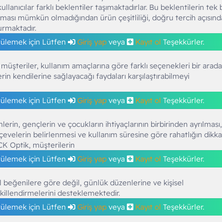
llanıcılar farklı beklentiler taşımaktadırlar. Bu beklentilerin tek b
ması mümkün olmadığından ürün çeşitliliği, doğru tercih açısın
urmaktadır.
tülemek için Lütfen
Giriş yap
veya
Kayıt ol
Teşekkürler.
müşteriler, kullanım amaçlarına göre farklı seçenekleri bir arada
rin kendilerine sağlayacağı faydaları karşılaştırabilmeyi
tülemek için Lütfen
Giriş yap
veya
Kayıt ol
Teşekkürler.
nlerin, gençlerin ve çocukların ihtiyaçlarının birbirinden ayrılması,
evelerin belirlenmesi ve kullanım süresine göre rahatlığın dikk
CK Optik, müşterilerin
tülemek için Lütfen
Giriş yap
veya
Kayıt ol
Teşekkürler.
el beğenilere göre değil, günlük düzenlerine ve kişisel
killendirmelerini desteklemektedir.
tülemek için Lütfen
Giriş yap
veya
Kayıt ol
Teşekkürler.