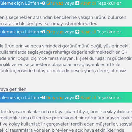
tülemek için Lütfen
Giriş yap
veya
Kayıt ol
Teşekkürler.
geniş seçenekler arasından kendilerine yakışan ürünü bulurken
üm arasındaki dengeyi korumayı istemektedirler.
tülemek için Lütfen
Giriş yap
veya
Kayıt ol
Teşekkürler.
 de ürünlerin yalnızca vitrindeki görünümünü değil, yüzlerindeki
kullanımlarda sağlayacağı rahatlığı değerlendirmektedirler. CK
fadelerini doğal biçimde tamamlayan, kişisel duruşlarını güçlendi
rşılık veren seçeneklere ulaşmalarını sağlayarak estetik ile
bütünlük içerisinde buluşturmaktadır desek yanlış demiş olmayız
raya getirilen
tülemek için Lütfen
Giriş yap
veya
Kayıt ol
Teşekkürler.
farklı yaşam alanlarında ortaya çıkan ihtiyaçlarını karşılayabilece
İş toplantılarında düzenli ve profesyonel bir görünüm arayan kişiler
 ve kolay kullanılabilir çerçeveleri tercih eden müşteriler, sosyal
kici tasarımlara yönelen bireyler ve açık hava etkinliklerinde