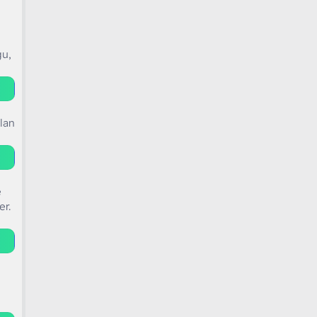
ğu,
alan
e
er.