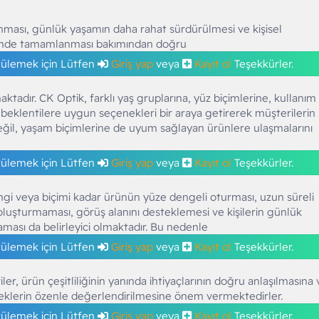
ası, günlük yaşamın daha rahat sürdürülmesi ve kişisel
mde tamamlanması bakımından doğru
tülemek için Lütfen
Giriş yap
veya
Kayıt ol
Teşekkürler.
tadır. CK Optik, farklı yaş gruplarına, yüz biçimlerine, kullanım
ik beklentilere uygun seçenekleri bir araya getirerek müşterilerin
eğil, yaşam biçimlerine de uyum sağlayan ürünlere ulaşmalarını
tülemek için Lütfen
Giriş yap
veya
Kayıt ol
Teşekkürler.
gi veya biçimi kadar ürünün yüze dengeli oturması, uzun süreli
 oluşturmaması, görüş alanını desteklemesi ve kişilerin günlük
ması da belirleyici olmaktadır. Bu nedenle
tülemek için Lütfen
Giriş yap
veya
Kayıt ol
Teşekkürler.
er, ürün çeşitliliğinin yanında ihtiyaçlarının doğru anlaşılmasına 
eklerin özenle değerlendirilmesine önem vermektedirler.
tülemek için Lütfen
Giriş yap
veya
Kayıt ol
Teşekkürler.