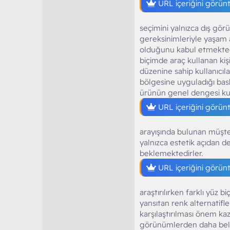
URL içeriğini görün
seçimini yalnızca dış g
gereksinimleriyle yaşam a
olduğunu kabul etmektedi
biçimde araç kullanan kiş
düzenine sahip kullanıcıla
bölgesine uyguladığı bask
ürünün genel dengesi kul
URL içeriğini görün
arayışında bulunan müşter
yalnızca estetik açıdan d
beklemektedirler.
URL içeriğini görün
araştırılırken farklı yüz 
yansıtan renk alternatif
karşılaştırılması önem ka
görünümlerden daha beli