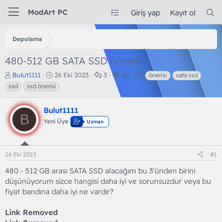
ModArt PC
Giriş yap
Kayıt ol
Depolama
480-512 GB SATA SSD önerisi
K
B
C
G
E
Bulut1111
26 Eki 2023
3
2K
önerisi
sata ssd
o
a
e
ö
t
ssd
ssd önerisi
n
ş
v
r
i
b
l
a
ü
k
Bulut1111
u
a
p
n
e
B
y
n
l
t
t
Yeni Üye
Uzman
u
g
a
ü
l
b
ı
r
l
e
a
ç
e
r
26 Eki 2023
#1
ş
t
m
l
a
e
480 - 512 GB arası SATA SSD alacağım bu 3'ünden birini
a
r
düşünüyorum sizce hangisi daha iyi ve sorunsuzdur veya bu
t
i
a
h
fiyat bandına daha iyi ne vardır?
n
i
Link Removed