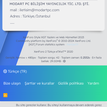
MODART PC BILIŞIM YAYINCILIK TİC. LTD. ŞTİ.
mail :
iletisim@modartpc.com
Adres : Türkiye/İstanbul
......
XenForo Style XGT Yazılım ve Web Hizmetleri 2023
®
Community platform by XenForo
© 2010-2024 XenForo Ltd.
[XGT] Forum statistics system
- XenGenTr
XenForo 2 Türkçe eTiKeT™ 2020
Genişlik
Toplam sorgu
42
Toplam zaman
0.2532s
En fazla
bellek
29.00MB
Türkçe (TR)
Bize ulaşın
Şartlar ve kurallar
Gizlilik politikası
Yardım
R
S
S
Bu site çerezler kullanır. Bu siteyi kullanmaya devam ederek çerez