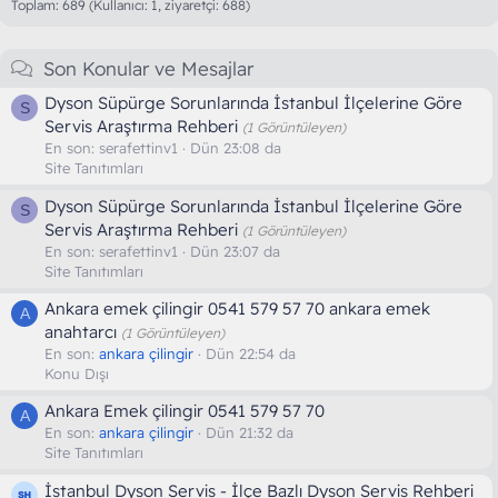
Toplam: 689 (Kullanıcı: 1, ziyaretçi: 688)
Son Konular ve Mesajlar
Dyson Süpürge Sorunlarında İstanbul İlçelerine Göre
S
Servis Araştırma Rehberi
(1 Görüntüleyen)
En son:
serafettinv1
Dün 23:08 da
Site Tanıtımları
Dyson Süpürge Sorunlarında İstanbul İlçelerine Göre
S
Servis Araştırma Rehberi
(1 Görüntüleyen)
En son:
serafettinv1
Dün 23:07 da
Site Tanıtımları
Ankara emek çilingir 0541 579 57 70 ankara emek
A
anahtarcı
(1 Görüntüleyen)
En son:
ankara çilingir
Dün 22:54 da
Konu Dışı
Ankara Emek çilingir 0541 579 57 70
A
En son:
ankara çilingir
Dün 21:32 da
Site Tanıtımları
İstanbul Dyson Servis - İlçe Bazlı Dyson Servis Rehberi