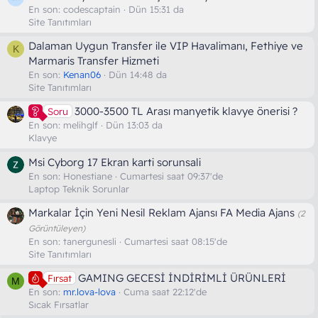
En son:
codescaptain
Dün 15:31 da
Site Tanıtımları
Dalaman Uygun Transfer ile VIP Havalimanı, Fethiye ve
K
Marmaris Transfer Hizmeti
En son:
Kenan06
Dün 14:48 da
Site Tanıtımları
3000-3500 TL Arası manyetik klavye önerisi ?
Soru
En son:
melihglf
Dün 13:03 da
Klavye
Msi Cyborg 17 Ekran karti sorunsali
En son:
Honestiane
Cumartesi saat 09:37'de
Laptop Teknik Sorunlar
Markalar İçin Yeni Nesil Reklam Ajansı FA Media Ajans
(2
Görüntüleyen)
En son:
tanergunesli
Cumartesi saat 08:15'de
Site Tanıtımları
GAMING GECESİ İNDİRİMLİ ÜRÜNLERİ
Fırsat
M
En son:
mr.lova-lova
Cuma saat 22:12'de
Sıcak Fırsatlar