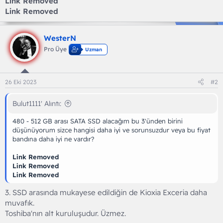
Link Removed
Link Removed
WesterN
Pro Üye
Uzman
26 Eki 2023
#2
Bulut1111' Alıntı:
480 - 512 GB arası SATA SSD alacağım bu 3'ünden birini
düşünüyorum sizce hangisi daha iyi ve sorunsuzdur veya bu fiyat
bandına daha iyi ne vardır?
Link Removed
Link Removed
Link Removed
3. SSD arasında mukayese edildiğin de Kioxia Exceria daha
muvafık.
Toshiba'nın alt kuruluşudur. Üzmez.