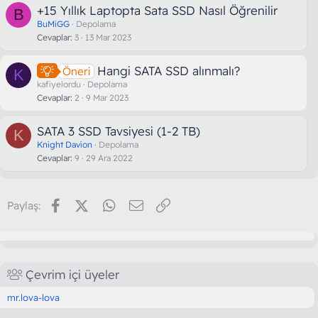
+15 Yıllık Laptopta Sata SSD Nasıl Öğrenilir
B
BuMiGG
Depolama
Cevaplar
3
13 Mar 2023
Hangi SATA SSD alınmalı?
Öneri
K
kafiyelordu
Depolama
Cevaplar
2
9 Mar 2023
SATA 3 SSD Tavsiyesi (1-2 TB)
K
Knight Davion
Depolama
Cevaplar
9
29 Ara 2022
Facebook
X (Twitter)
WhatsApp
E-posta
Link
Paylaş:
Çevrim içi üyeler
mr.lova-lova