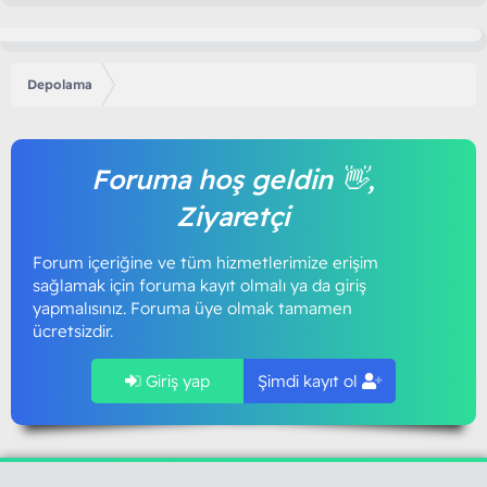
Depolama
Foruma hoş geldin 👋,
Ziyaretçi
Forum içeriğine ve tüm hizmetlerimize erişim
sağlamak için foruma kayıt olmalı ya da giriş
yapmalısınız. Foruma üye olmak tamamen
ücretsizdir.
Giriş yap
Şimdi kayıt ol