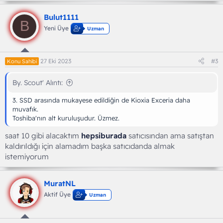
Bulut1111
B
Yeni Üye
Uzman
27 Eki 2023
#3
Konu Sahibi
By. Scout' Alıntı:
3. SSD arasında mukayese edildiğin de Kioxia Exceria daha
muvafık.
Toshiba'nın alt kuruluşudur. Üzmez.
saat 10 gibi alacaktım
hepsiburada
satıcısından ama satıştan
kaldırıldığı için alamadım başka satıcıdanda almak
istemiyorum
MuratNL
Aktif Üye
Uzman