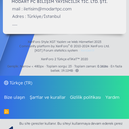
MODART PC BILIŞIM YAYINCILIK TİC. LTD. ŞTİ.
mail :
iletisim@modartpc.com
Adres : Türkiye/İstanbul
......
XenForo Style XGT Yazılım ve Web Hizmetleri 2023
®
Community platform by XenForo
© 2010-2024 XenForo Ltd.
[XGT] Forum statistics system
- XenGenTr
XenForo 2 Türkçe eTiKeT™ 2020
Genişlik
Toplam sorgu
23
Toplam zaman
0.1616s
En fazla
bellek
19.11MB
Türkçe (TR)
Bize ulaşın
Şartlar ve kurallar
Gizlilik politikası
Yardım
R
S
S
Bu site çerezler kullanır. Bu siteyi kullanmaya devam ederek çerez