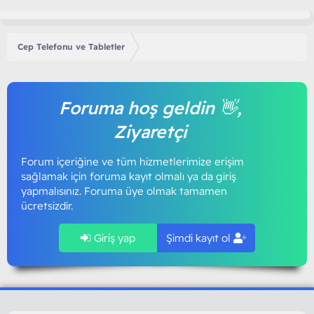
Cep Telefonu ve Tabletler
Foruma hoş geldin 👋,
Ziyaretçi
Forum içeriğine ve tüm hizmetlerimize erişim
sağlamak için foruma kayıt olmalı ya da giriş
yapmalısınız. Foruma üye olmak tamamen
ücretsizdir.
Giriş yap
Şimdi kayıt ol